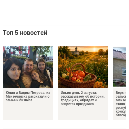
Топ 5 новостей
Юлия и Вадим Петровы из
Ильин день 2 августа:
Верхне
Мензелинска рассказали о
рассказываем об истории,
сельско
семье и бизнесе
традициях, обрядах и
Мензели
запретах праздника
стало п
республ
конкурс
благоус