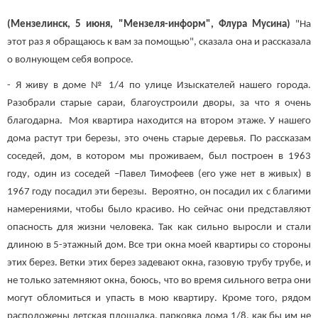
(Мензелинск, 5 июня, "Мензеля-информ", Флура Мусина)
"На
этот раз я обращаюсь к вам за помощью", сказала она и рассказала
о волнующем себя вопросе.
- Я живу в доме № 1/4 по улице Изыскателей нашего города.
Разобрали старые сараи, благоустроили дворы, за что я очень
благодарна. Моя квартира находится на втором этаже. У нашего
дома растут три березы, это очень старые деревья. По рассказам
соседей, дом, в котором мы проживаем, был построен в 1963
году, один из соседей –Павел Тимофеев (его уже нет в живых) в
1967 году посадил эти березы. Вероятно, он посадил их с благими
намерениями, чтобы было красиво. Но сейчас они представляют
опасность для жизни человека. Так как сильно выросли и стали
длиною в 5-этажный дом. Все три окна моей квартиры со стороны
этих берез. Ветки этих берез задевают окна, газовую трубу трубе, и
не только затемняют окна, боюсь, что во время сильного ветра они
могут обломиться и упасть в мою квартиру. Кроме того, рядом
расположены детская площадка, парковка дома 1/8, как бы им не