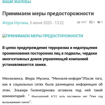
ВАШИ ЖАЛОБЫ
Принимаем меры предосторожности
Флура Мусина,
5 июня 2020 - 13:22
3067
0
0
В целях предупреждения терроризма и недопущения
проникновения посторонних лиц в подвалы, чердаки
многоэтажных домов управляющей компанией
устанавливаются замки.
Мензелинск, Флура Мусина, "Мензеля-информ")После того,
как в социальных сетях была размещена информация об
этом, Эльвира Гилязетдинова оставила под ней такой
комментарий: ”
Изыскат
елей
4/11 хоть поставили нет ?
У
же год
".
выпрашиваем замок