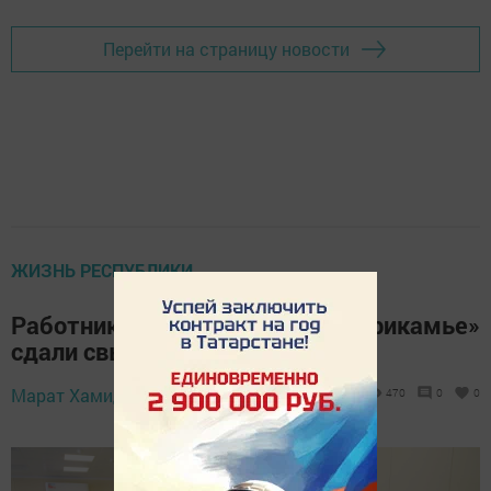
Перейти на страницу новости
ЖИЗНЬ РЕСПУБЛИКИ
Работники АО «Транснефть — Прикамье»
сдали свыше 50 литров крови
3 октября 2024 -
Марат Хамидуллин,
470
0
0
13:40