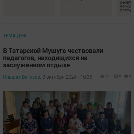
республ
конкурс
благоус
ТЕМА ДНЯ
В Татарской Мушуге чествовали
педагогов, находящихся на
заслуженном отдыхе
Ильшат Вагизов,
3 октября 2024 - 10:36
517
0
0