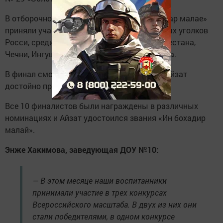
В отборочном этапе конкурса «Мин бит татар малае»
приняли участие 76 дошкольников из разных уголков
Росси, среди них были конкурсанты из Дагестана,
Чечни, Ингушетии, Дагестана, Азербайджана.
В финал смогли выйти только 10 человек, Айзат
достойно представил Мензелинский район.
Все 10 финалистов были награждены в различных
номинациях и Айзат удостоился звания «Ин бохадир
малай».
Энже Хакимова, заведующая ДОУ №10:
— В этом месяце наши воспитанники
принимали участие в трех конкурсах
Всероссийского масштаба. В двух из них они
стали победителями, в одном конкурсе