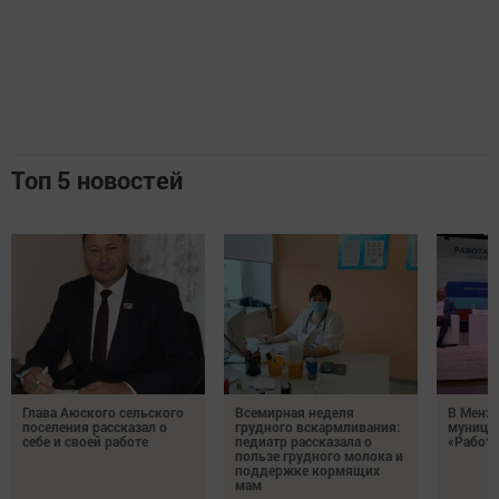
Топ 5 новостей
Глава Аюского сельского
Всемирная неделя
В Менз
поселения рассказал о
грудного вскармливания:
муници
себе и своей работе
педиатр рассказала о
«Работа
пользе грудного молока и
поддержке кормящих
мам