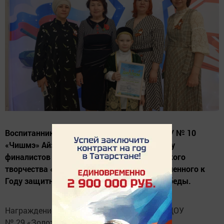
Воспитанник подготовительной группы ДОУ № 10
«Чишмэ» Айзат Кондратьев вошел в десятку
финалистов Всероссийского конкурса детского
творчества «Мин бит татар малае», приуроченного к
Году защитников Отечества и 80-летию Победы.
Награждение конкурентов прошло на базе ДОУ
№ 29 «Золотая рыбка» г. Елабуга.