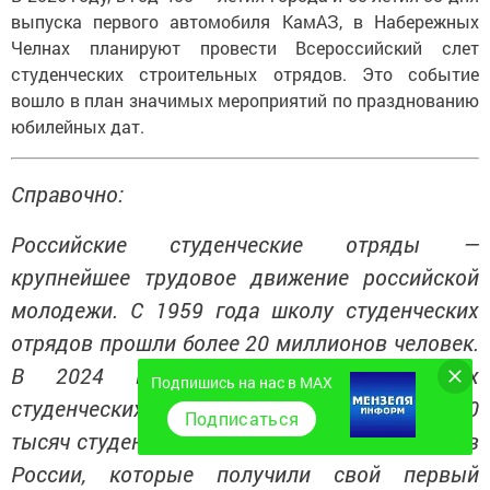
выпуска первого автомобиля КамАЗ, в Набережных
Челнах планируют провести Всероссийский слет
студенческих строительных отрядов. Это событие
вошло в план значимых мероприятий по празднованию
юбилейных дат.
Справочно:
Российские студенческие отряды —
крупнейшее трудовое движение российской
молодежи. С 1959 года школу студенческих
отрядов прошли более 20 миллионов человек.
В 2024 году в составе Российских
Подпишись на нас в MAX
студенческих отрядов трудились более 400
Подписаться
тысяч студентов и школьников из 85 регионов
России, которые получили свой первый