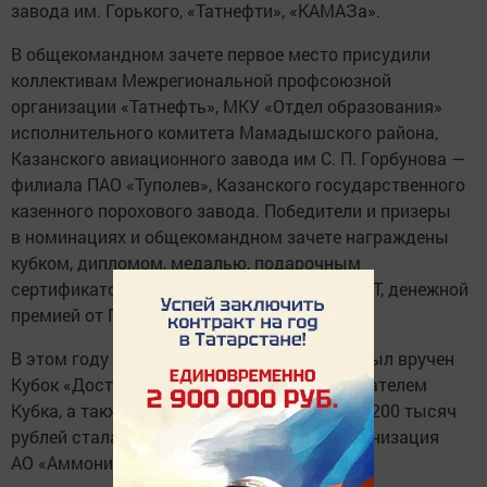
завода им. Горького, «Татнефти», «КАМАЗа».
В общекомандном зачете первое место присудили
коллективам Межрегиональной профсоюзной
организации «Татнефть», МКУ «Отдел образования»
исполнительного комитета Мамадышского района,
Казанского авиационного завода им С. П. Горбунова —
филиала ПАО «Туполев», Казанского государственного
казенного порохового завода. Победители и призеры
в номинациях и общекомандном зачете награждены
кубком, дипломом, медалью, подарочным
сертификатом от Федерации профсоюзов РТ, денежной
премией от Правительства РТ.
В этом году в рамках фестиваля впервые был вручен
Кубок «Достояние нашего времени». Обладателем
Кубка, а также денежной премии в размере 200 тысяч
рублей стала первичная профсоюзная организация
АО «Аммоний».