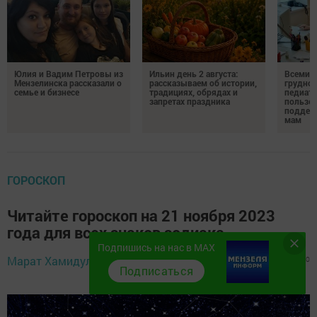
Юлия и Вадим Петровы из
Ильин день 2 августа:
Всемир
Мензелинска рассказали о
рассказываем об истории,
грудног
семье и бизнесе
традициях, обрядах и
педиатр
запретах праздника
пользе 
поддер
мам
ГОРОСКОП
Читайте гороскоп на 21 ноября 2023
года для всех знаков зодиака
Подпишись на нас в MAX
20 ноября 2023 -
Марат Хамидуллин,
876
0
0
15:53
Подписаться