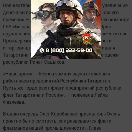
Новшеством нынешнего фестиваля стало и увеличение
денежной премии обладателю Кубка «Герой нашего
времени» — до 500 тысяч рублей. Кубок вручен команде
ГБУ «Безопасность дорожного движения». Приз
вручали вице-премьер РТ Лейла Фазлеева, заместитель
Премьер-министра — министр промышленности
и торговли, председатель оргкомитета фестиваля
Татарстана Олег Коробченко и глава Минмолодежи
республики Ринат Садыков.
«Наше время — Безнең заман» звучит голосами
работников предприятий Республики Татарстан.
Пусть же гордо реют флаги предприятий республики,
флаг Татарстана и России«, — пожелала Лейла
Фазлеева.
В свою очередь Олег Коробченко признался: «Очень
приятно было смотреть, как развеваются флаги
флагманов нашей промышленности». Глава