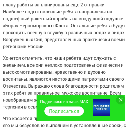
плану работы запланированы еще 2 отправки.
Наиболее подготовленные ребята направлены на
подшефный ракетный корабль на воздушной подушке
«Бора» Черноморского Флота. Остальные ребята будут
проходить военную службу в различных родах и видах
Вооруженных Сил, представленных практически всеми
регионами России.
Хочется отметить, что наши ребята идут служить с
желанием, все они неплохо подготовлены физически и
высокомотивированы, нравственно и духовно
воспитаны, являются настоящими патриотами своего
Отечества. Выражаю слова благодарности родителям
этих ребят за правильное, мужское воспитание. Всем
новобранцам желаю хорошей службы, упорства и
Подпишись на нас в MAX
терпения в освоении воинского искусства.
Подписаться
Что касается призыва граждан на военную службу, то
его мы безусловно выполним в установленные сроки, с