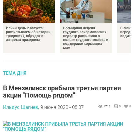
Ильин день 2 августа:
Всемирная неделя
В Менз
рассказываем об истории,
грудного вскармливания:
перед с
традициях, обрядах и
педиатр рассказала о
водител
запретах праздника
пользе грудного молока и
поддержке кормящих
мам
ТЕМА ДНЯ
В Мензелинск прибыла третья партия
акции "Помощь рядом"
Ильдус Шагиев,
9 июня 2020 - 08:07
1712
0
0