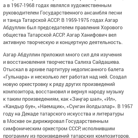
а в 1967-1968 годах являлся художественным
руководителем Государственного ансамбля песни
и танца Татарской АССР. В 1959-1975 годах Азгар
Абдуллин был председателем правления Хорового
общества Татарской АССР. Азгар Ханифович вел
активную творческую и концертную деятельность.
Азгар Абдуллин приложил много сил для изучения
и восстановления творчества Салиха Сайдашева.
Отыскал в архиве партитуру недописанного балета
«Гульнара» и несколько лет работал над ней. Создал
новую оркестровку к ряду других произведений
композитора, восстановил и вернул народу музыку
к таким произведениям, как «Зәңгәр шәл», «Ил»,
«Кандыр буе», «Наемщик», «Сүнгән йолдызлар». В 1957
году на Декаде татарского искусства и литературы
в Москве он дирижировал Государственным
симфоническим оркестром СССР, исполнившим
программу из произведений татарских композиторов.