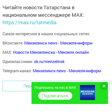
Читайте новости Татарстана в
национальном мессенджере MАХ:
https://max.ru/tatmedia
Самое интересное в наших социальных сетях:
ВКонтакте:
Мензелинск news - Мензеля-информ
MAX:
Новости Мензелинска - Мензеля онлайн
Одноклассники:
ok.ru/menzelinsk
Telegram-канал:
Мензелинск news - Мензеля-информ
Перейти на страницу новости
Подпишись на нас в MAX
Подписаться