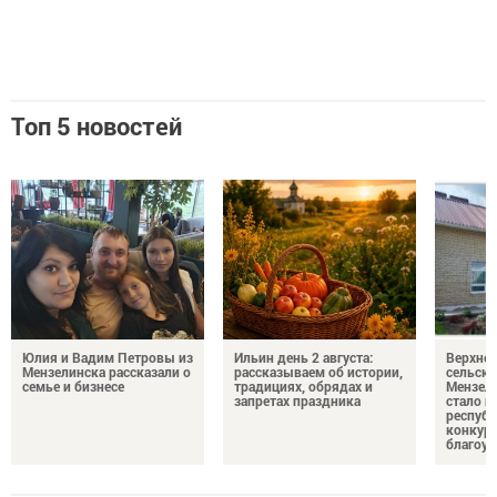
Топ 5 новостей
Юлия и Вадим Петровы из
Ильин день 2 августа:
Верхне
Мензелинска рассказали о
рассказываем об истории,
сельско
семье и бизнесе
традициях, обрядах и
Мензели
запретах праздника
стало п
республ
конкурс
благоус