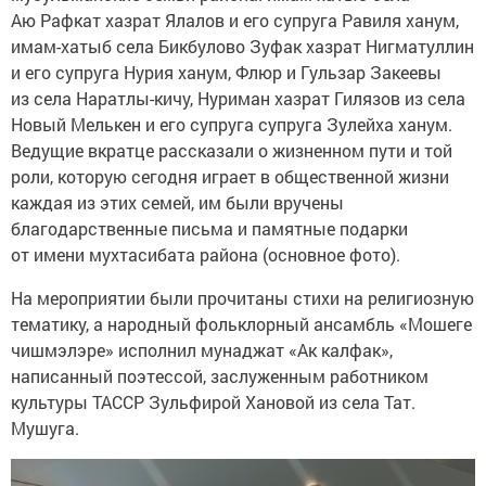
Аю Рафкат хазрат Ялалов и его супруга Равиля ханум,
имам-хатыб села Бикбулово Зуфак хазрат Нигматуллин
и его супруга Нурия ханум, Флюр и Гульзар Закеевы
из села Наратлы-кичу, Нуриман хазрат Гилязов из села
Новый Мелькен и его супруга супруга Зулейха ханум.
Ведущие вкратце рассказали о жизненном пути и той
роли, которую сегодня играет в общественной жизни
каждая из этих семей, им были вручены
благодарственные письма и памятные подарки
от имени мухтасибата района (основное фото).
На мероприятии были прочитаны стихи на религиозную
тематику, а народный фольклорный ансамбль «Мошеге
чишмэлэре» исполнил мунаджат «Ак калфак»,
написанный поэтессой, заслуженным работником
культуры ТАССР Зульфирой Хановой из села Тат.
Мушуга.