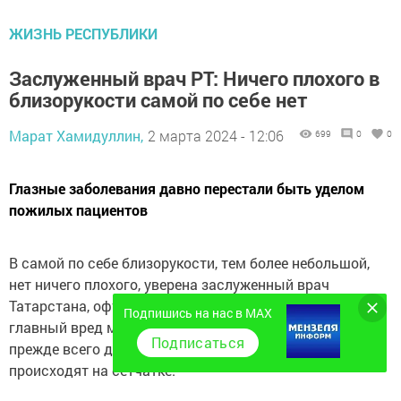
ЖИЗНЬ РЕСПУБЛИКИ
Заслуженный врач РТ: Ничего плохого в
близорукости самой по себе нет
Марат Хамидуллин,
2 марта 2024 - 12:06
699
0
0
Глазные заболевания давно перестали быть уделом
пожилых пациентов
В самой по себе близорукости, тем более небольшой,
нет ничего плохого, уверена заслуженный врач
Татарстана, офтальмолог
Елена Жиденко.
Однако
Подпишись на нас в MAX
главный вред миопии заключается в ее последствиях,
Подписаться
прежде всего дистрофических изменениях, которые
происходят на сетчатке.