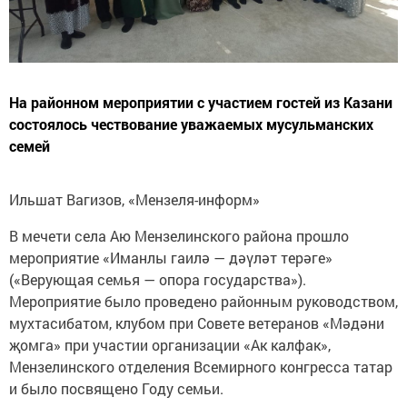
На районном мероприятии с участием гостей из Казани
состоялось чествование уважаемых мусульманских
семей
Ильшат Вагизов, «Мензеля-информ»
В мечети села Аю Мензелинского района прошло
мероприятие «Иманлы гаилә — дәүләт терәге»
(«Верующая семья — опора государства»).
Мероприятие было проведено районным руководством,
мухтасибатом, клубом при Совете ветеранов «Мәдәни
җомга» при участии организации «Ак калфак»,
Мензелинского отделения Всемирного конгресса татар
и было посвящено Году семьи.