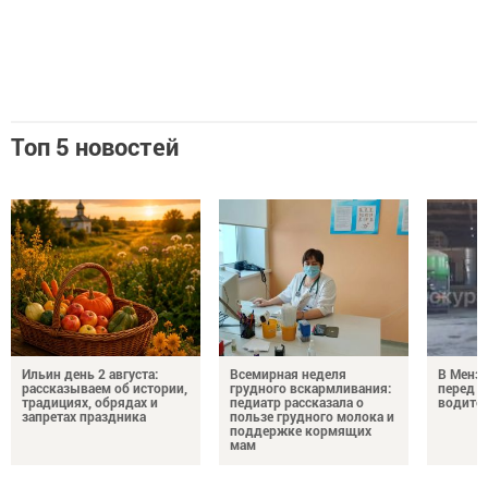
Топ 5 новостей
Ильин день 2 августа:
Всемирная неделя
В Менз
рассказываем об истории,
грудного вскармливания:
перед с
традициях, обрядах и
педиатр рассказала о
водител
запретах праздника
пользе грудного молока и
поддержке кормящих
мам