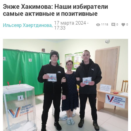
Энже Хакимова: Наши избиратели
самые активные и позитивные
17 марта 2024 -
Ильсеяр Хаертдинова,
1118
0
0
17:33