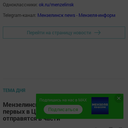
Одноклассники:
ok.ru/menzelinsk
Telegram-канал:
Мензелинск news - Мензеля-информ
Перейти на страницу новости
ТЕМА ДНЯ
Подпишись на нас в MAX
Мензелинские призывники одними из
Подписаться
первых в Центральном военном округе
отправятся в части