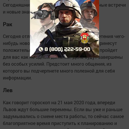
Сегодняшний день готовит для вас интересные встречи
и новые знакомства.
Рак
Сегодня отличный день у Раков для приобретения чего-
нибудь нового. Покупки будут удачными и принесут
положительные эмоции. Весь день сегодня пройдет
для вас как на одном дыхании. Дела будут завершены
без особых усилий. Предстоит много общения, из
которого вы подчерпнете много полезной для себя
информации.
Лев
Как говорит гороскоп на 21 мая 2020 года, впереди
Львов ждут большие перемены. Если вы уже и раньше
задумывались о смене места работы, то сейчас самое
благоприятное время приступить к планированию и