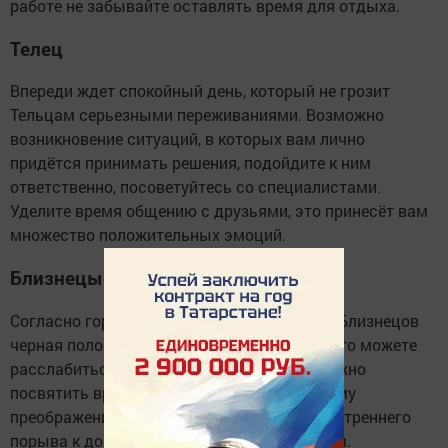
работе не забывайте оставлять время для отдыха.
Телец
Впереди ждет спокойный день, который не грозит
Тельцам серьезными переживаниями. Возможно
возникновение ситуаций, в которых вам лично
придётся принимать решения, подойдите к ним
ответственно, посоветуйтесь со специалистами.
Уделите время общению с друзьями, это принесёт вам
множество положительных эмоций.
Близнецы
Согласно гороскопу на 21 мая 2020 года, у Близнецов
черная полоса заканчивается. Вы наконец-то можете
расслабиться и как следует отдохнуть. Можно
посвятить время саморазвитию и духовному
преображению. Также есть вероятность внутреннего
порыва к доверительным беседам с другом.