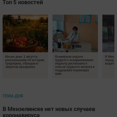
Топ 5 новостей
Ильин день 2 августа:
Всемирная неделя
В Менз
рассказываем об истории,
грудного вскармливания:
перед с
традициях, обрядах и
педиатр рассказала о
водител
запретах праздника
пользе грудного молока и
поддержке кормящих
мам
ТЕМА ДНЯ
В Мензелинске нет новых случаев
коронавируса