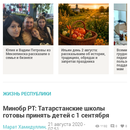
Юлия и Вадим Петровы из
Ильин день 2 августа:
Всемир
Мензелинска рассказали о
рассказываем об истории,
грудног
семье и бизнесе
традициях, обрядах и
педиатр
запретах праздника
пользе 
поддер
мам
ЖИЗНЬ РЕСПУБЛИКИ
Минобр РТ: Татарстанские школы
готовы принять детей с 1 сентября
21 августа 2020 -
Марат Хамидуллин,
1132
0
0
07:51