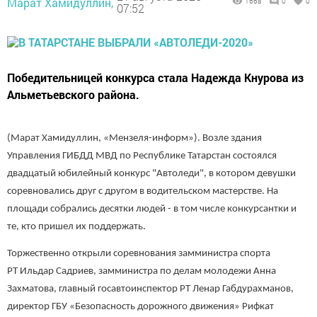
Марат Хамидуллин,
1668
0
0
07:52
Победительницей конкурса стала Надежда Кнурова из
Альметьевского района.
(Марат Хамидуллин, «Мензеля-информ»). Возле здания
Управления ГИБДД МВД по Республике Татарстан состоялся
двадцатый юбилейный конкурс "Автоледи", в котором девушки
соревновались друг с другом в водительском мастерстве. На
площади собрались десятки людей - в том числе конкурсантки и
те, кто пришел их поддержать.
Торжественно открыли соревнования замминистра спорта
РТ Ильдар Садриев, замминистра по делам молодежи Анна
Захматова, главный госавтоинспектор РТ Ленар Габдурахманов,
директор ГБУ «Безопасность дорожного движения» Рифкат