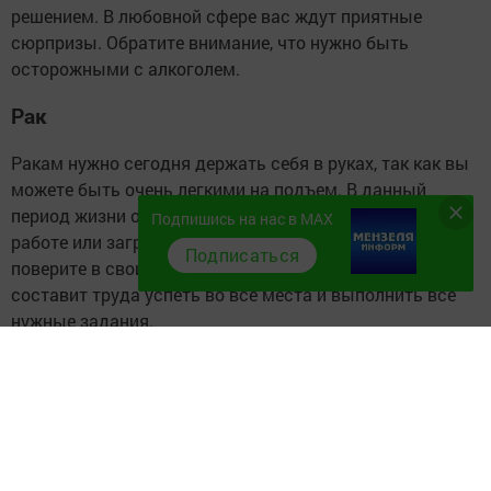
решением. В любовной сфере вас ждут приятные
сюрпризы. Обратите внимание, что нужно быть
осторожными с алкоголем.
Рак
Ракам нужно сегодня держать себя в руках, так как вы
можете быть очень легкими на подъем. В данный
период жизни отлично пройдет командировка на
Подпишись на нас в MAX
работе или заграничный тур. Если вы действительно
Подписаться
поверите в свои силы и возможности, то вам не
составит труда успеть во все места и выполнить все
нужные задания.
Лев
Гороскоп на 3 июля 2020 года обещает Львам сегодня
романтическое настроение буквально в вашем доме. Не
исключено знакомство з человеком из соседней