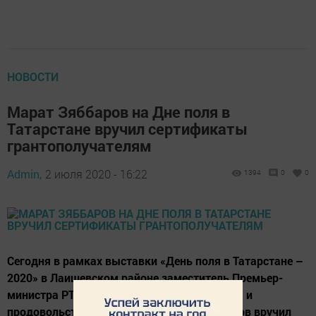
НОВОСТИ
Марат Зяббаров на Дне поля в
Татарстане вручил сертификаты
грантополучателям
Admin,
2 июля 2020 - 16:22
1394
0
0
Сегодня в рамках выставки «День поля в Татарстане –
2020» в Лаишевском районе заместитель Премьер-
министра РТ - министр сельского хозяйства и
продовольствия Татарстана Марат Зяббаров вручил