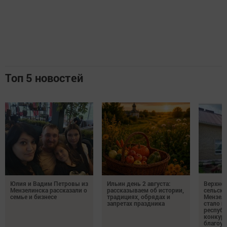
Топ 5 новостей
Юлия и Вадим Петровы из
Ильин день 2 августа:
Верхне
Мензелинска рассказали о
рассказываем об истории,
сельско
семье и бизнесе
традициях, обрядах и
Мензели
запретах праздника
стало п
республ
конкурс
благоус