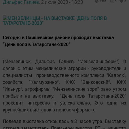
Дильфас Галиев,
2 июля 2020 - 18:30
1301
0
0
Сегодня в Лаишевском районе проходит выставка
“День поля в Татарстане-2020”
(Мензелинск, Дильфас Галиев, "Мензеля-информ") В
связи с этим мензелинские аграрии - руководители и
специалисты производственного комплекса "Кадряк",
хозяйств ”Калмурзино“, КФХ ”Заиковский“, КФХ
”Ильнур“, агрофирмы ”Мензелинские зори" рано утром
прибыли на выставку. “День поля Татарстана-2020"
проходит интересно и увлекательно. Это одна из
крупнейших выставок в полевом формате.
Полевая выставка открылась в 8 часов утра. Выставку
открыл заместитель Премьер-министра РТ – министр