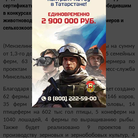
сертификаты фермерам и кооперативам, победившим
в конкурсах по программам для семейных
животноводческих ферм, начинающих фермеров и
сельхозкооперативов.
(Мензелинск, "Мензеля-информ") Гранты на сумму
от 1,3-го до 28,8 млн рублей получили 25 семейных
ферм, 63 начинающих фермера, 64 фермера по
проектам «Агростартап», сообщает пресс-служба
Минсельхозпрода РТ.
Благодаря этому грантополучателями будет создано
62 фермы молочного направления на 4146 коров,
35 ферм по откорму КРС на 3324 головы, 14
птицеферм на 602 тыс гол птицы, 5 конеферм на
1040 лошадей, 4 фермы по выращиванию рыбы.
Также будет реализовано 9 проектов по
производству зерновых и зернобобовых культур, 4