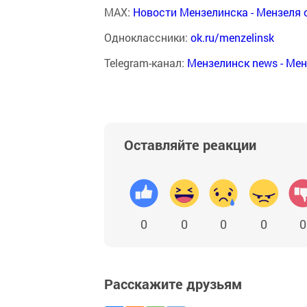
MAX:
Новости Мензелинска - Мензеля 
Одноклассники:
ok.ru/menzelinsk
Telegram-канал:
Мензелинск news - Ме
Оставляйте реакции
0
0
0
0
0
Расскажите друзьям