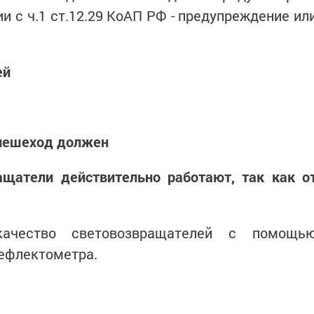
и с ч.1 ст.12.29 КоАП РФ - предупреждение ил
ей
 пешеход должен
ащатели действительно работают, так как о
качество световозвращателей с помощь
рефлектометра.