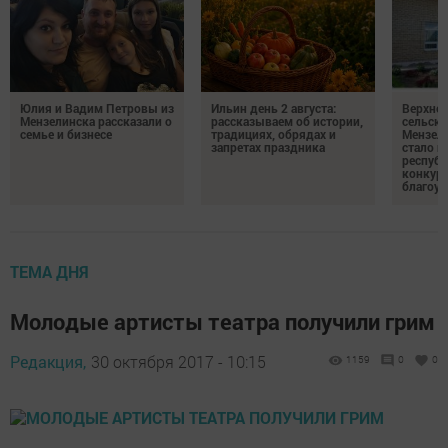
Юлия и Вадим Петровы из
Ильин день 2 августа:
Верхне
Мензелинска рассказали о
рассказываем об истории,
сельско
семье и бизнесе
традициях, обрядах и
Мензели
запретах праздника
стало п
республ
конкурс
благоус
ТЕМА ДНЯ
Молодые артисты театра получили грим
Редакция,
30 октября 2017 - 10:15
1159
0
0