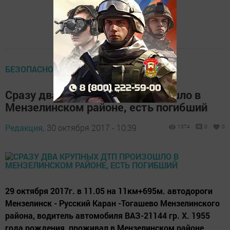
БЕЗОПАСНОСТЬ НА ДОРОГЕ
Сразу два крупных ДТП произошло в
Мензелинском районе, есть погибший
Редакция,
30 октября 2017 - 10:39
1374
0
0
29 октября 2017г. в 11.05 на 11км+695м. автодороги
Мензелинск - Русский Каран -Тогашево Мензелинского
района, водитель автомобиля ВАЗ-21144 гр. Х. 1955
года рождения, проживал в Мензелинском районе,