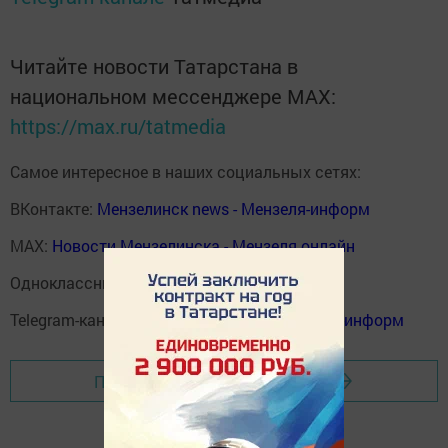
Читайте новости Татарстана в
национальном мессенджере MАХ:
https://max.ru/tatmedia
Самое интересное в наших социальных сетях:
ВКонтакте:
Мензелинск news - Мензеля-информ
MAX:
Новости Мензелинска - Мензеля онлайн
Одноклассники:
ok.ru/menzelinsk
Telegram-канал:
Мензелинск news - Мензеля-информ
Перейти на страницу новости