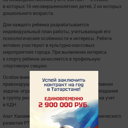
в которых 16 несовершеннолетних детей, 2 из которых
дошкольного возраста.
Для каждого ребенка разрабатывается
индивидуальный план работы, учитывающий его
психологические особенности и интересы. Ребята
активно участвуют в культурно-массовых
мероприятиях города. При выявлении интереса
к спорту ребенок зачисляется в профильную
спортивную секцию.
Особое внимание уделяется профилактике
правонарушений среди подростков. Наша главная
задача- оградить несовершеннолетних от попадания
в группу риска и предотвратить постановку на учет
в КДН.
Азат Хамаев подвел итоги социально-экономического
развития РТ в 2025 году.