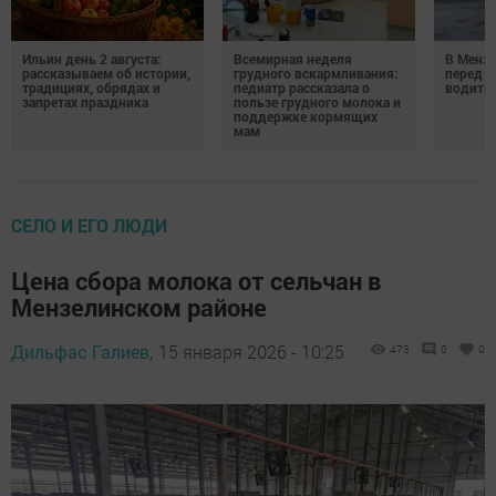
Ильин день 2 августа:
Всемирная неделя
В Менз
рассказываем об истории,
грудного вскармливания:
перед с
традициях, обрядах и
педиатр рассказала о
водител
запретах праздника
пользе грудного молока и
поддержке кормящих
мам
СЕЛО И ЕГО ЛЮДИ
Цена сбора молока от сельчан в
Мензелинском районе
Дильфас Галиев,
15 января 2026 - 10:25
473
0
0