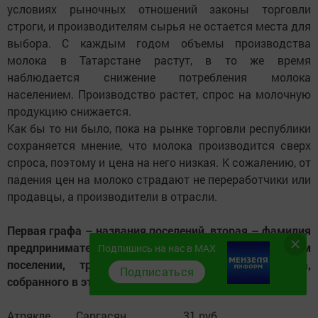
условиях рыночных отношений законы торговли
строги, и производителям сырья не остается места для
выбора. С каждым годом объемы производства
молока в Татарстане растут, в то же время
наблюдается снижение потребления молока
населением. Производство растет, спрос на молочную
продукцию снижается.
Как бы то ни было, пока на рынке торговли республики
сохраняется мнение, что молока производится сверх
спроса, поэтому и цена на него низкая. К сожалению, от
падения цен на молоко страдают не переработчики или
продавцы, а производители в отрасли.
Первая графа – названия поселений, вторая – фамилия
предпринимателя, собирающего молоко в этом
Подпишись на нас в MAX
поселении, третья – стоимость литра молока,
Подписаться
собранного в этом поселении
Атрякле Саргасян 31 руб.