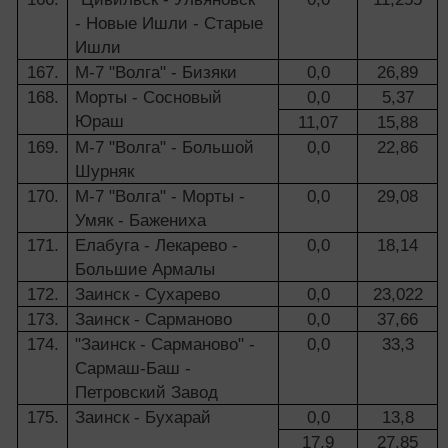
- Новые Ишли - Старые
Ишли
167.
М-7 "Волга" - Бизяки
0,0
26,89
168.
Морты - Сосновый
0,0
5,37
Юраш
11,07
15,88
169.
М-7 "Волга" - Большой
0,0
22,86
Шурняк
170.
М-7 "Волга" - Морты -
0,0
29,08
Умяк - Бажениха
171.
Елабуга - Лекарево -
0,0
18,14
Большие Армалы
172.
Заинск - Сухарево
0,0
23,022
173.
Заинск - Сарманово
0,0
37,66
174.
"Заинск - Сарманово" -
0,0
33,3
Сармаш-Баш -
Петровский Завод
175.
Заинск - Бухарай
0,0
13,8
17,9
27,85