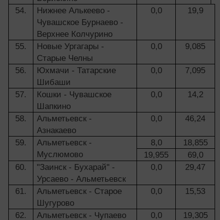
54.
Нижнее Алькеево -
0,0
19,9
Чувашское Бурнаево -
Верхнее Колчурино
55.
Новые Ургагары -
0,0
9,085
Старые Челны
56.
Юхмачи - Татарские
0,0
7,095
Шибаши
57.
Кошки - Чувашское
0,0
14,2
Шапкино
58.
Альметьевск -
0,0
46,24
Азнакаево
59.
Альметьевск -
8,0
18,855
Муслюмово
19,955
69,0
60.
"Заинск - Бухарай" -
0,0
29,47
Урсаево - Альметьевск
61.
Альметьевск - Старое
0,0
15,53
Шугурово
62.
Альметьевск - Чупаево
0,0
19,305