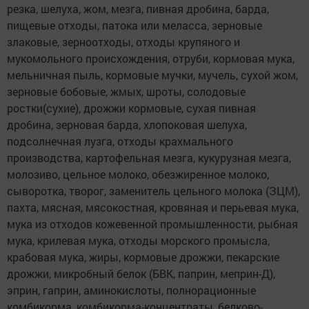
резка, шелуха, жом, мезга, пивная дробина, барда,
пищевые отходы, патока или меласса, зерновые
злаковые, зерноотходы, отходы крупяного и
мукомольного происхождения, отруби, кормовая мука,
мельничная пыль, кормовые мучки, мучель, сухой жом,
зерновые бобовые, жмых, шроты, солодовые
ростки(сухие), дрожжи кормовые, сухая пивная
дробина, зерновая барда, хлопоковая шелуха,
подсолнечная лузга, отходы крахмального
производства, картофельная мезга, кукурузная мезга,
молозиво, цельное молоко, обезжиренное молоко,
сыворотка, творог, заменитель цельного молока (ЗЦМ),
пахта, мясная, мясокостная, кровяная и перьевая мука,
мука из отходов кожевенной промышленности, рыбная
мука, крилевая мука, отходы морского промысла,
крабовая мука, жиры, кормовые дрожжи, пекарские
дрожжи, микробный белок (БВК, паприн, меприн-Д),
эприн, гаприн, аминокислоты, полнорационные
комбикорма, комбикорма-концентраты, белково-