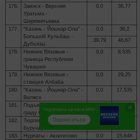
176.
Заинск - Верхняя
0,0
36,77
Уратьма -
Шереметьевка
177.
"Казань - Йошкар-Ола" -
0,0
36,2
Большой Кульбаш -
39,79
46,67
Дубъязы
178.
Нижние Вязовые -
0,0
8,535
граница Республики
Чувашия
179.
Нижние Вязовые -
0,0
29,25
станция Албаба
180.
"Казань - Йошкар-Ола" -
0,0
17,535
Волжск
181.
Подъезд к острову-
0,0
7,67
Подпишись на нас в MAX
граду Свияжск
Подписаться
182.
Тюрлема - Нурлаты -
0,0
38,19
Бурундуки
183.
Нурлаты - Акзигитово
0,0
15,648