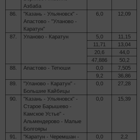
Азбаба
86.
"Казань - Ульяновск" -
6,0
12,09
Апастово - "Уланово -
Каратун"
87.
Уланово - Каратун
5,0
11,15
11,71
13,04
20,6
44,0
47,886
50,2
88.
Апастово - Тетюши
0,0
7,505
9,2
36,86
89.
"Уланово - Каратун" -
0,0
27,28
Большие Кайбицы
90.
"Казань - Ульяновск" -
0,0
15,39
Старое Барышево -
Камское Устье" -
Альмендерово - Малые
Болгояры
91.
"Каратун - Черемшан -
0,0
2,2