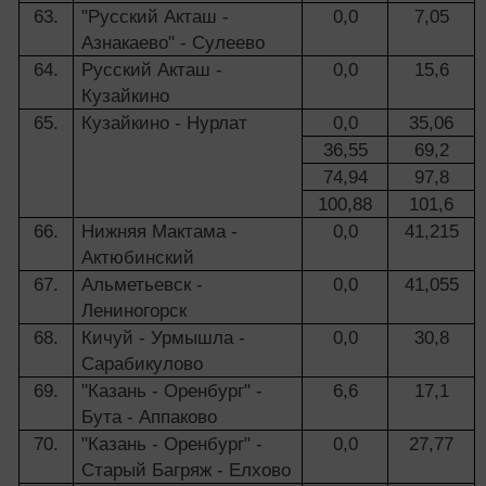
63.
"Русский Акташ -
0,0
7,05
Азнакаево" - Сулеево
64.
Русский Акташ -
0,0
15,6
Кузайкино
65.
Кузайкино - Нурлат
0,0
35,06
36,55
69,2
74,94
97,8
100,88
101,6
66.
Нижняя Мактама -
0,0
41,215
Актюбинский
67.
Альметьевск -
0,0
41,055
Лениногорск
68.
Кичуй - Урмышла -
0,0
30,8
Сарабикулово
69.
"Казань - Оренбург" -
6,6
17,1
Бута - Аппаково
70.
"Казань - Оренбург" -
0,0
27,77
Старый Багряж - Елхово