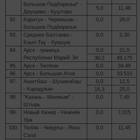
Большое Подберезье" -
5,0
11,46
Деушево - Куштово
92.
Каратун - Черемшан -
0,0
28,0
Большое Подберезье
93.
Среднее Балтаево -
0,0
2,30
Кзыл-Тау - Кукшум
94.
Арск - граница
0,0
21,0
Республики Марий Эл
30,2
49,175
95.
Арск - Тюлячи
0,0
34,49
96.
Арск - Большая Атня
0,0
33,515
97.
Ашитбаш - Шушмабаш
0,0
12,5
- Карадуван
16,3
25,0
98.
"Казань - Малмыж" -
0,0
7,45
Штырь
99.
Новый Кинер - Нижняя
0,0
7,015
Ура
100.
Тюбяк - Чекурча - Янга-
0,0
11,45
Сала