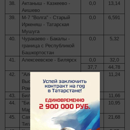
38.
Актаныш - Казкеево -
0,0
13,14
Аишево
39.
М-7 "Волга" - Старый
0,0
6,591
Иркеняш - Татарская
Мушуга
40.
Чуракаево - Бакалы -
0,0
5,32
граница с Республикой
Башкортостан
41.
Алексеевское - Билярск
0,0
32,0
37,7
44,78
42.
"Алексеевское -
0,0
11,24
Высокий Колок" -
Ромодан - Савинский
43.
Билярск - Ерыкла
0,0
11,66
44.
"Билярск - Ерыкла" -
0,0
10,95
Мараса
45.
Сахаровка - Большие
0,0
21,68
Тиганы