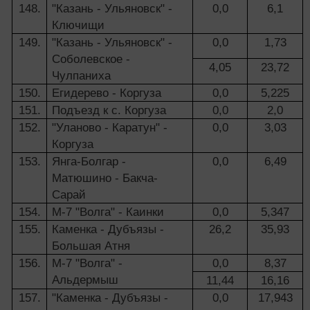
148.
"Казань - Ульяновск" -
0,0
6,1
Ключищи
149.
"Казань - Ульяновск" -
0,0
1,73
Соболевское -
4,05
23,72
Чулпаниха
150.
Егидерево - Коргуза
0,0
5,225
151.
Подъезд к с. Коргуза
0,0
2,0
152.
"Уланово - Каратун" -
0,0
3,03
Коргуза
153.
Янга-Болгар -
0,0
6,49
Матюшино - Бакча-
Сарай
154.
М-7 "Волга" - Каинки
0,0
5,347
155.
Каменка - Дубъязы -
26,2
35,93
Большая Атня
156.
М-7 "Волга" -
0,0
8,37
Альдермыш
11,44
16,16
157.
"Каменка - Дубъязы -
0,0
17,943