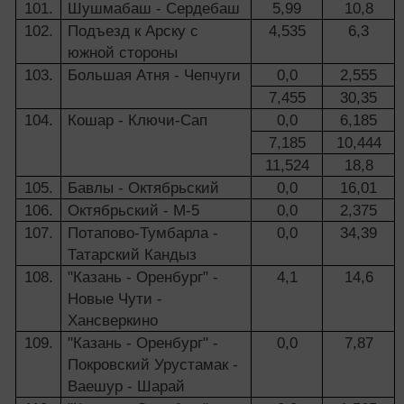
101.
Шушмабаш - Сердебаш
5,99
10,8
102.
Подъезд к Арску с
4,535
6,3
южной стороны
103.
Большая Атня - Чепчуги
0,0
2,555
7,455
30,35
104.
Кошар - Ключи-Сап
0,0
6,185
7,185
10,444
11,524
18,8
105.
Бавлы - Октябрьский
0,0
16,01
106.
Октябрьский - М-5
0,0
2,375
107.
Потапово-Тумбарла -
0,0
34,39
Татарский Кандыз
108.
"Казань - Оренбург" -
4,1
14,6
Новые Чути -
Хансверкино
109.
"Казань - Оренбург" -
0,0
7,87
Покровский Урустамак -
Ваешур - Шарай