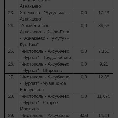
Азнакаево"
23.
Холмовка - "Бугульма -
0,0
17,23
Азнакаево"
24.
"Альметьевск -
0,0
34,66
Азнакаево" - Какре-Елга
- "Азнакаево - Тумутук -
Кук-Тяка"
25.
"Чистополь - Аксубаево
0,0
7,155
- Нурлат" - Трудолюбово
26.
"Чистополь - Аксубаево
0,0
9,21
- Нурлат" - Щербень
27.
"Чистополь - Аксубаево
0,0
12,86
- Нурлат" - Чувашское
Енорускино
28.
"Чистополь - Аксубаево
0,0
11,875
- Нурлат" - Старое
Мокшино
29.
"Чистополь - Аксубаево
8,53
14,84