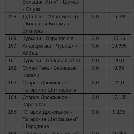
Большая Атня" - Шуман
- Олуяз
158.
Дубъязы - Алан-Бексер
0,0
15,695
- Большой Битаман -
Бикнарат
169.
Куркачи - Верхняя Ия
3,0
15,16
160.
Альдермыш - Чувашли -
0,0
19,695
Айбаш
161.
Куркачи - Большая Атня
0,0
20,0
162.
Сухая Река - Берновые
0,0
9,69
Ковали
163.
Старое Дрожжаное -
0,0
22,0
Татарские Шатрашаны
164.
Старое Дрожжаное -
0,0
17,135
Каракитан
165.
"Старое Дрожжаное -
0,0
9,135
Татарские Шатрашаны"
- Городище
166.
"Цивильск - Ульяновск"
0,0
11,255