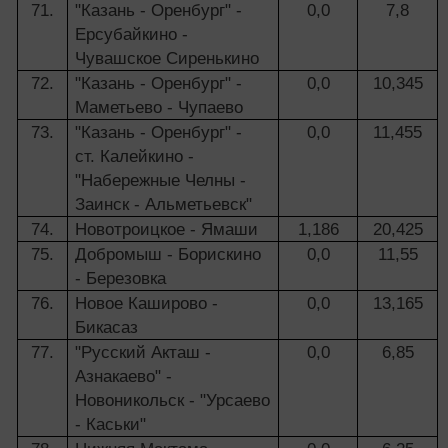
71.
"Казань - Оренбург" -
0,0
7,8
Ерсубайкино -
Чувашское Сиренькино
72.
"Казань - Оренбург" -
0,0
10,345
Маметьево - Чупаево
73.
"Казань - Оренбург" -
0,0
11,455
ст. Калейкино -
"Набережные Челны -
Заинск - Альметьевск"
74.
Новотроицкое - Ямаши
1,186
20,425
75.
Добромыш - Борискино
0,0
11,55
- Березовка
76.
Новое Каширово -
0,0
13,165
Бикасаз
77.
"Русский Акташ -
0,0
6,85
Азнакаево" -
Новоникольск - "Урсаево
- Каськи"