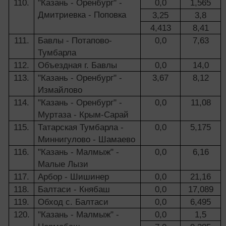
110.
"Казань - Оренбург" -
0,0
1,565
Дмитриевка - Поповка
3,25
3,8
4,413
8,41
111.
Бавлы - Потапово-
0,0
7,63
Тумбарла
112.
Объездная г. Бавлы
0,0
14,0
113.
"Казань - Оренбург" -
3,67
8,12
Измайлово
114.
"Казань - Оренбург" -
0,0
11,08
Муртаза - Крым-Сарай
115.
Татарская Тумбарла -
0,0
5,175
Миннигулово - Шамаево
116.
"Казань - Малмыж" -
0,0
6,16
Малые Лызи
117.
Арбор - Шишинер
0,0
21,16
118.
Балтаси - Княбаш
0,0
17,089
119.
Обход с. Балтаси
0,0
6,495
120.
"Казань - Малмыж" -
0,0
1,5