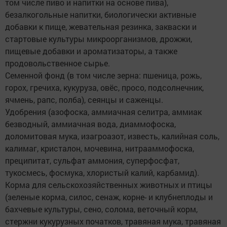
том числе пиво и напитки на основе пива),
безалкогольные напитки, биологически активные
добавки к пище, жевательная резинка, закваски и
стартовые культуры микроорганизмов, дрожжи,
пищевые добавки и ароматизаторы, а также
продовольственное сырье.
Семенной фонд (в том числе зерна: пшеница, рожь,
горох, гречиха, кукуруза, овёс, просо, подсолнечник,
ячмень, рапс, полба), сеянцы и саженцы.
Удобрения (азофоска, аммиачная селитра, аммиак
безводный, аммиачная вода, диаммофоска,
доломитовая мука, изагроазот, известь, калийная соль,
калимаг, кристалон, мочевина, нитрааммофоска,
преципитат, сульфат аммония, суперфосфат,
тукосмесь, фосмука, хлористый калий, карбамид).
Корма для сельскохозяйственных животных и птицы
(зеленые корма, силос, сенаж, корне- и клубнеплоды и
бахчевые культуры, сено, солома, веточный корм,
стержни кукурузных початков, травяная мука, травяная