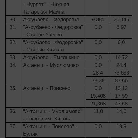
- Нурлат" - Нижняя
Татарская Майна
30.
Аксубаево - Федоровка
9,385
30,145
31.
"Аксубаево - Федоровка"
0,0
6,97
- Старое Узеево
32.
"Аксубаево - Федоровка"
0,0
6,0
- Старые Киязлы
33.
Аксубаево - Емелькино
0,0
14,72
34.
Актаныш - Муслюмово
0,0
24,4
28,4
73,683
78,38
87,66
35.
Актаныш - Поисево
0,0
13,12
15,408
17,59
21,368
47,68
36.
"Актаныш - Муслюмово"
11,0
14,0
- совхоз им. Кирова
37.
"Актаныш - Поисево" -
0,0
19,9
Буляк