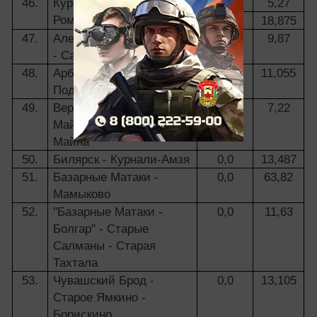
46.
Куркуль - Масловка -
0,0
5,27
Ромодан
9,96
18,875
47.
Алексеевское - Лебяжье
0,0
9,87
- Саконы
48.
Арбузов Баран -
0,0
11,055
Подлесная Шентала
49.
Верхняя Татарская
0,0
7,22
Майна - Чувашская
Майна
50.
Билярск - Курнали-Амзя
0,0
13,487
51.
Базарные Матаки -
0,0
63,82
Мамыково
52.
"Базарные Матаки -
0,0
11,63
Болгар" - Старые
Салманы - Старая
Тахтала
53.
Чувашский Брод -
0,0
13,105
Старое Ямкино -
Борискино