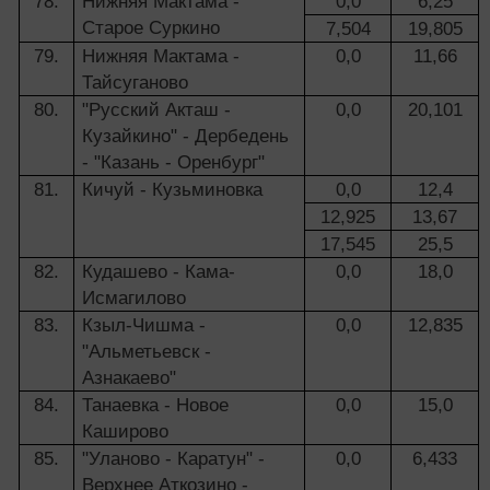
78.
Нижняя Мактама -
0,0
6,25
Старое Суркино
7,504
19,805
79.
Нижняя Мактама -
0,0
11,66
Тайсуганово
80.
"Русский Акташ -
0,0
20,101
Кузайкино" - Дербедень
- "Казань - Оренбург"
81.
Кичуй - Кузьминовка
0,0
12,4
12,925
13,67
17,545
25,5
82.
Кудашево - Кама-
0,0
18,0
Исмагилово
83.
Кзыл-Чишма -
0,0
12,835
"Альметьевск -
Азнакаево"
84.
Танаевка - Новое
0,0
15,0
Каширово
85.
"Уланово - Каратун" -
0,0
6,433
Верхнее Аткозино -