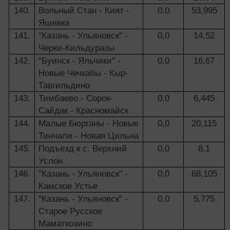
140.
Вольный Стан - Кият -
0,0
53,995
Яшевка
141.
"Казань - Ульяновск" -
0,0
14,52
Черки-Кильдуразы
142.
"Буинск - Яльчики" -
0,0
16,67
Новые Чечкабы - Кыр-
Тавгильдино
143.
Тимбаево - Сорок-
0,0
6,445
Сайдак - Красномайск
144.
Малые Бюрганы - Новые
0,0
20,115
Тинчали - Новая Цильна
145.
Подъезд к с. Верхний
0,0
8,1
Услон
146.
"Казань - Ульяновск" -
0,0
68,105
Камское Устье
147.
"Казань - Ульяновск" -
0,0
5,775
Старое Русское
Маматкозино