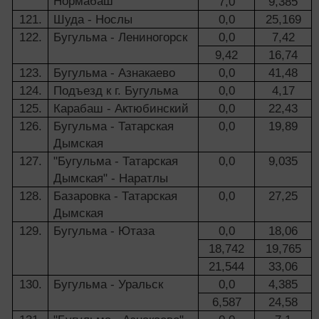
Нормабаш
7,0
9,385
121.
Шуда - Нослы
0,0
25,169
122.
Бугульма - Лениногорск
0,0
7,42
9,42
16,74
123.
Бугульма - Азнакаево
0,0
41,48
124.
Подъезд к г. Бугульма
0,0
4,17
125.
Карабаш - Актюбинский
0,0
22,43
126.
Бугульма - Татарская
0,0
19,89
Дымская
127.
"Бугульма - Татарская
0,0
9,035
Дымская" - Наратлы
128.
Базаровка - Татарская
0,0
27,25
Дымская
129.
Бугульма - Ютаза
0,0
18,06
18,742
19,765
21,544
33,06
130.
Бугульма - Уральск
0,0
4,385
6,587
24,58