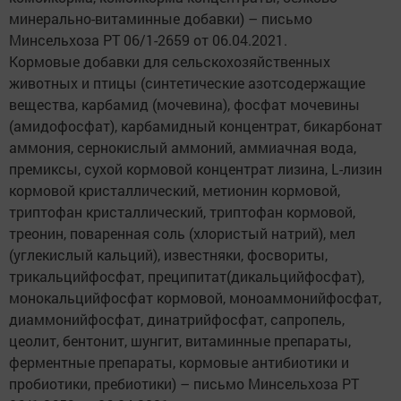
минерально-витаминные добавки) – письмо
Минсельхоза РТ 06/1-2659 от 06.04.2021.
Кормовые добавки для сельскохозяйственных
животных и птицы (синтетические азотсодержащие
вещества, карбамид (мочевина), фосфат мочевины
(амидофосфат), карбамидный концентрат, бикарбонат
аммония, сернокислый аммоний, аммиачная вода,
премиксы, сухой кормовой концентрат лизина, L-лизин
кормовой кристаллический, метионин кормовой,
триптофан кристаллический, триптофан кормовой,
треонин, поваренная соль (хлористый натрий), мел
(углекислый кальций), известняки, фосвориты,
трикальцийфосфат, преципитат(дикальцийфосфат),
монокальцийфосфат кормовой, моноаммонийфосфат,
диаммонийфосфат, динатрийфосфат, сапропель,
цеолит, бентонит, шунгит, витаминные препараты,
ферментные препараты, кормовые антибиотики и
пробиотики, пребиотики) – письмо Минсельхоза РТ