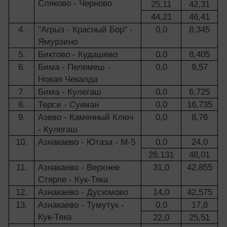
Сляково - Черново
25,11
42,31
44,21
46,41
4.
"Агрыз - Красный Бор" -
0,0
8,345
Ямурзино
5.
Биктово - Кудашево
0,0
8,405
6.
Бима - Пелемеш -
0,0
9,57
Новая Чекалда
7.
Бима - Кулегаш
0,0
6,725
8.
Терси - Сукман
0,0
16,735
9.
Азево - Каменный Ключ
0,0
8,76
- Кулегаш
10.
Азнакаево - Ютаза - М-5
0,0
24,0
26,131
48,01
11.
Азнакаево - Верхнее
31,0
42,855
Стярле - Кук-Тяка
12.
Азнакаево - Дусюмово
14,0
42,575
13.
Азнакаево - Тумутук -
0,0
17,8
Кук-Тяка
22,0
25,51