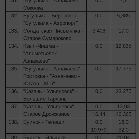
131.
"Бугульма - Азнакаево" -
0,0
7,1
Соколка
132.
Бугульма - Березовка -
0,0
5,885
"Бугульма - Аэропорт"
133.
Солдатская Письмянка -
3,406
17,0
Старое Сумароково
134.
Кзыл-Чишма -
0,0
12,835
"Альметьевск -
Азнакаево"
135.
"Бугульма - Азнакаево" -
0,0
17,775
Ростовка - "Азнакаево -
Ютаза - М-5"
136.
"Казань - Ульяновск" -
0,0
23,275
Большие Тарханы
137.
"Казань - Ульяновск" -
0,0
13,93
Старое Дрожжаное
16,44
46,365
138.
Буинск - Тетюши
0,0
16,0
19,979
32,0
139.
Буинск - Яльчики
0,0
20,04