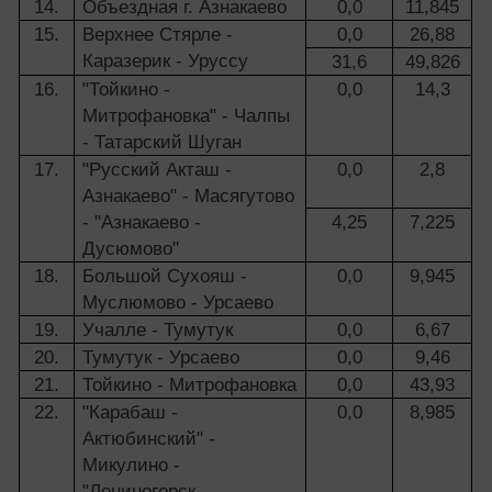
14.
Объездная г. Азнакаево
0,0
11,845
15.
Верхнее Стярле -
0,0
26,88
Каразерик - Уруссу
31,6
49,826
16.
"Тойкино -
0,0
14,3
Митрофановка" - Чалпы
- Татарский Шуган
17.
"Русский Акташ -
0,0
2,8
Азнакаево" - Масягутово
- "Азнакаево -
4,25
7,225
Дусюмово"
18.
Большой Сухояш -
0,0
9,945
Муслюмово - Урсаево
19.
Учалле - Тумутук
0,0
6,67
20.
Тумутук - Урсаево
0,0
9,46
21.
Тойкино - Митрофановка
0,0
43,93
22.
"Карабаш -
0,0
8,985
Актюбинский" -
Микулино -
"Лениногорск -