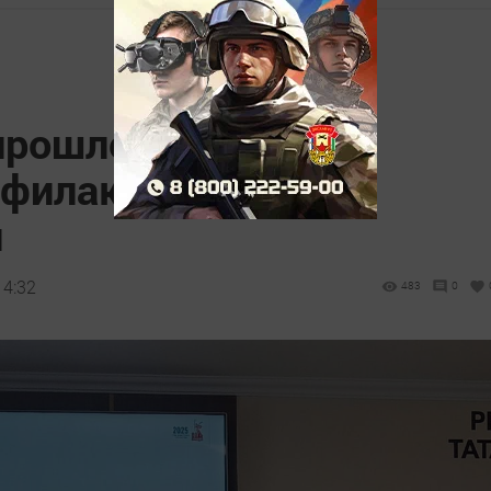
прошло заседание
офилактике
й
14:32
483
0