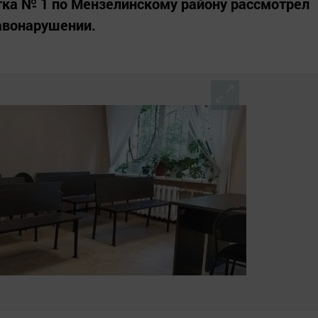
тка № 1 по Мензелинскому району рассмотрел
авонарушении.