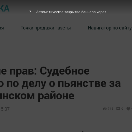
КА
5
Автоматическое закрытие баннера через
ия
Точки продажи газеты
Навигатор по сайту
е прав: Судебное
 по делу о пьянстве за
инском районе
15:37
715
0