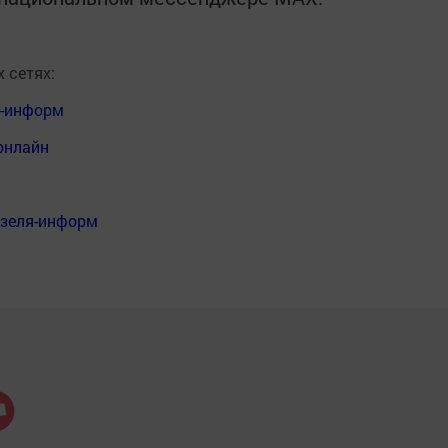
 сетях:
я-информ
онлайн
нзеля-информ