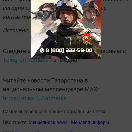
сегодня отношения. И вообще, меньше
контактировать с людьми.
Источник
Следите за самым важным и интересным в
Telegram-канале
Татмедиа
Читайте новости Татарстана в
национальном мессенджере MАХ:
https://max.ru/tatmedia
Самое интересное в наших социальных сетях:
ВКонтакте:
Мензелинск news - Мензеля-информ