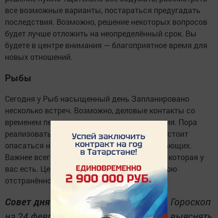
все возможные варианты, постараться предугадать
последствия. Возможно, решение некоторых вопросов
будет лучше отложить на неопределённый срок. Вы
будете в центре внимания — благоприятное время для
новых отношений.
Рыбы
Сегодня у Рыб насыщенный день Запланировано
несколько встреч. Возможно, деловые контакты со
временем перерастут в дружеские отношения. Пора
реализовать свои творческие замыслы. Не стоит
опасаться непонимания со стороны окружающих.
Важнее всего поддержка родных и близких, которая у
вас есть. Цените это, не демонстрируйте свою
отстранённость.
Совет дня для всех Знаков Зодиака.
Гороскоп
на 24 февраля 2022 года советует не выяснять