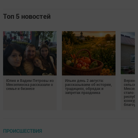
Топ 5 новостей
Юлия и Вадим Петровы из
Ильин день 2 августа:
Верхне
Мензелинска рассказали о
рассказываем об истории,
сельско
семье и бизнесе
традициях, обрядах и
Мензели
запретах праздника
стало п
республ
конкурс
благоус
ПРОИСШЕСТВИЯ