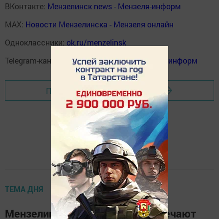
ВКонтакте:
Мензелинск news - Мензеля-информ
MAX:
Новости Мензелинска - Мензеля онлайн
Одноклассники:
ok.ru/menzelinsk
Telegram-канал:
Мензелинск news - Мензеля-информ
Перейти на страницу новости
ТЕМА ДНЯ
Мензелинские фельдшеры отмечают