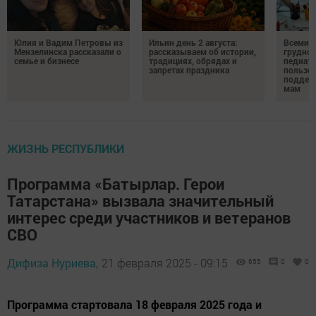
Юлия и Вадим Петровы из
Ильин день 2 августа:
Всемир
Мензелинска рассказали о
рассказываем об истории,
грудног
семье и бизнесе
традициях, обрядах и
педиатр
запретах праздника
пользе 
поддер
мам
ЖИЗНЬ РЕСПУБЛИКИ
Программа «Батырлар. Герои
Татарстана» вызвала значительный
интерес среди участников и ветеранов
СВО
Дифиза Нуриева,
21 февраля 2025 - 09:15
655
0
0
Программа стартовала 18 февраля 2025 года и