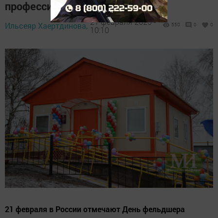
профессиональный праздник
21 февраля 2025 -
Ильсеяр Хаертдинова,
550
0
0
10:10
21 февраля в России отмечают День фельдшера