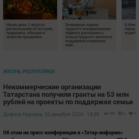
Ильин день 2 августа:
Всемирная неделя
В Менз
рассказываем об истории,
грудного вскармливания:
перед с
традициях, обрядах и
педиатр рассказала о
водител
запретах праздника
пользе грудного молока и
поддержке кормящих
мам
ЖИЗНЬ РЕСПУБЛИКИ
Некоммерческие организации
Татарстана получили гранты на 53 млн
рублей на проекты по поддержке семьи
Дифиза Нуриева,
20 декабря 2024 - 14:39
599
0
0
Об этом на пресс-конференции в «Татар-информе»