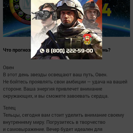
Что прогнозируют звёзды на следующий день?
Овен
В этот день звезды освещают ваш путь, Овен.
Не бойтесь проявлять свои амбиции — удача на вашей
стороне. Ваша энергия привлечет внимание
окружающих, и вы сможете завоевать сердца.
Телец
Тельцы, сегодня вам стоит уделить внимание своему
внутреннему миру. Погрузитесь в творчество
и самовыражение. Вечер будет идеален для