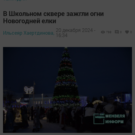
В Школьном сквере зажгли огни
Новогодней елки
20 декабря 2024 -
Ильсеяр Хаертдинова,
788
0
0
16:34