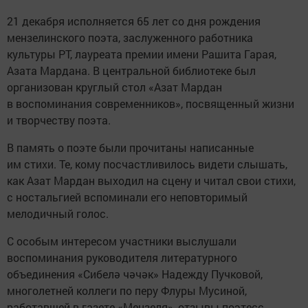
21 декабря исполняется 65 лет со дня рождения
мензелинского поэта, заслуженного работника
культуры РТ, лауреата премии имени Рашита Гарая,
Азата Мардана. В центральной библиотеке был
организован круглый стол «Азат Мардан
в воспоминания современников», посвященный жизни
и творчеству поэта.
В память о поэте были прочитаны написанные
им стихи. Те, кому посчастливилось видети слышать,
как Азат Мардан выходил на сцену и читал свои стихи,
с ностальгией вспоминали его неповторимый
мелодичный голос.
С особым интересом участники выслушали
воспоминания руководителя литературного
объединения «Сибелә чәчәк» Надежду Пучковой,
многолетней коллеги по перу Флуры Мусиной,
работавшей в газете «Мензеля», отзывы поэтесс