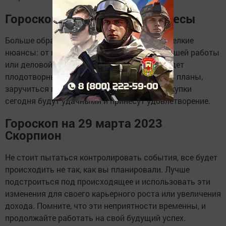
Гороскоп на 29 марта 2023 Весы
Больше обращайте внимание на детали и мелкие
нюансы: от них во многом зависит успех вашей работы
или деловой встречи. Общение 29 марта будет
плодотворным и приятным. Можно строить планы,
заручиться поддержкой нужных людей. Покупки
сегодня будут удачными и принесут удовлетворение.
Гороскоп на 29 марта 2023
Скорпион
Не стоит пытаться контролировать события, все будет
происходить не так, как вы планировали. Лучше
подстроиться под происходящее и использовать эти
изменения для своего карьерного роста или увеличения
дохода. Помните, что эти неприятности временны, и
продолжайте работать на свой будущий успех.