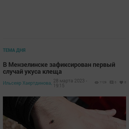
ТЕМА ДНЯ
В Мензелинске зафиксирован первый
случай укуса клеща
28 марта 2023 -
Ильсеяр Хаертдинова,
1129
0
0
19:15