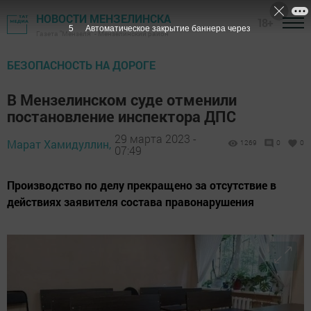
НОВОСТИ МЕНЗЕЛИНСКА
18+
4
Автоматическое закрытие баннера через
Газета "Мензеля" - Мензелинский район
БЕЗОПАСНОСТЬ НА ДОРОГЕ
В Мензелинском суде отменили
постановление инспектора ДПС
29 марта 2023 -
Марат Хамидуллин,
1269
0
0
07:49
Производство по делу прекращено за отсутствие в
действиях заявителя состава правонарушения