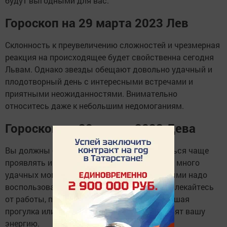
будут выгодными для вас.
Гороскоп на 29 марта 2023 Лев
Склонность к преувеличению сложностей и чрезмерная
реакция на происходящее будет свойственна сегодня
Львам. Однако звезды обещают довольно удачный и
плодотворный день с интересными встречами и
приятными неожиданностями. Внимательно
относитесь даже к небольшим недомоганиям.
Гороскоп на 29 марта 2023 Дева
Вы должны быть активны в делах и стараться чаще
проявлять инициативу. Сегодня у Дев будет много
удачных моментов и возможностей, которыми надо
воспользоваться. Не перенапрягайтесь, отвлекайтесь
от работы, переключайте внимание. Небольшая
прогулка или приятный разговор восстановят вашу
энергию.