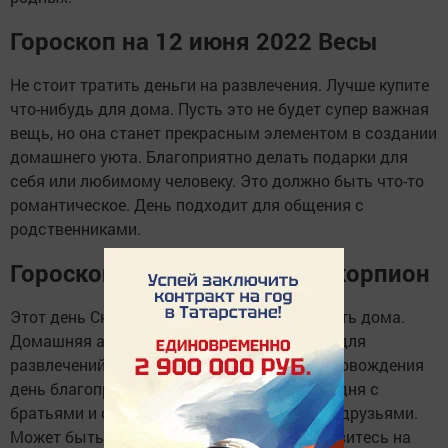
Гороскоп на 12 июня 2022 Весы
Не стоит тратить деньги на развлечения. Лучше купите
что-нибудь для дома. Пусть это не будет супер важная
вещь, но она станет прекрасным элементом в создании
домашнего уюта. Благоприятно делать подарки для
себя или любимому человеку. Это должно быть что-то
романтическое. День подходит для общения с
родственниками.
Гороскоп на 12 июня 2022 Скорпион
Этот день Скорпиону не захочется проводить дома.
Домашняя атмосфера будет давить. А вот для
развлечений, отдыха, веселого времяпрепровождения
день благоприятен. Хорошо общаться сегодня с
братьями и сестрами, соседями, близкими друзьями.
Может быть, вы дружной компанией отправитесь на