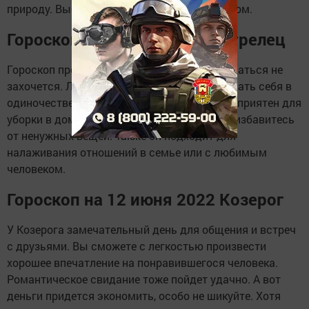
природу. Выбирайте место рядом с водоемом.
Гороскоп на 12 июня 2022 Стрелец
Гороскоп предсказывает, что Стрельцу общаться не
захочется. Лучше всего вы будете чувствовать себя в
одиночестве, или с семьей. Этот день благоприятен для
уборки в доме, может быть вы, наконец-то, избавитесь
от ненужных вещей. Также он подходит для
налаживания отношений в семье или с любимым
человеком.
Гороскоп на 12 июня 2022 Козерог
У Козерога замечательный день для общения и встреч
с друзьями. Вы сможете с легкостью произвести
хорошее впечатление на понравившегося человека.
Романтическое свидание тоже пойдет удачно. А вот
деньги придется экономить, особо не шикуйте. Хотя