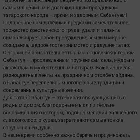
самым любимым и долгожданным праздником
татарского народа – ярким и задорным Сабантуем!
Подаренное нам далёкими предками замечательное
торжество крестьянского труда, удали и таланта
символизирует собой пробуждение земли и мирное
созидание, щедрое гостеприимство и радушие татар.
С огромной признательностью мы относимся к героям
Сабантуя – прославленным труженикам села, мудрым
аксакалам и мужественным батырам. Как вьющиеся
разноцветные ленты на праздничном столбе майдана,
в Сабантуе переплелись многовековые традиции и
современные культурные веяния.
Для татар Сабантуй – это живая связующая нить с
родным домом, благодарные мысли и тёплые
воспоминания о котором, подобно мелодии волшебного
сладкоголосого курая, затрагивают самые тонкие
струны нашей души.
В наше время особенно важно беречь и приумножать