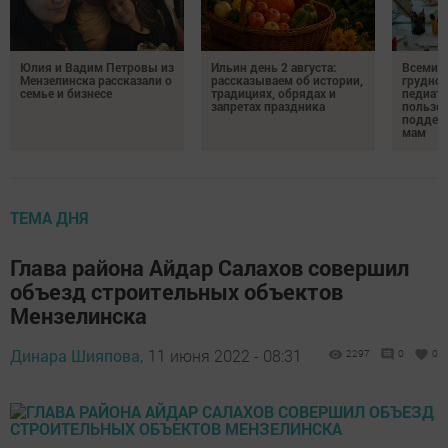
Юлия и Вадим Петровы из
Ильин день 2 августа:
Всемир
Мензелинска рассказали о
рассказываем об истории,
грудног
семье и бизнесе
традициях, обрядах и
педиатр
запретах праздника
пользе 
поддер
мам
ТЕМА ДНЯ
Глава района Айдар Салахов совершил
объезд строительных объектов
Мензелинска
Динара Шияпова,
11 июня 2022 - 08:31
2297
0
0