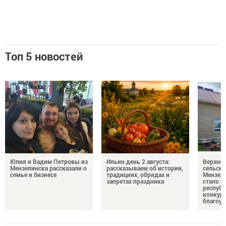
Топ 5 новостей
Юлия и Вадим Петровы из
Ильин день 2 августа:
Верхне
Мензелинска рассказали о
рассказываем об истории,
сельско
семье и бизнесе
традициях, обрядах и
Мензели
запретах праздника
стало п
республ
конкурс
благоус