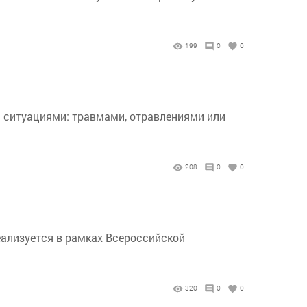
199
0
0
 ситуациями: травмами, отравлениями или
208
0
0
еализуется в рамках Всероссийской
320
0
0