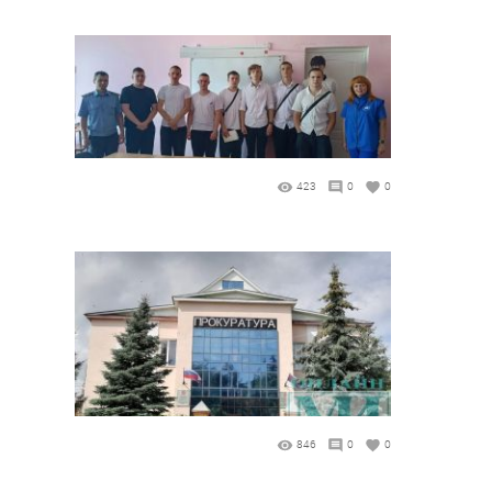
423
0
0
846
0
0