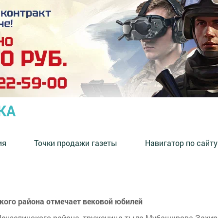
КА
ия
Точки продажи газеты
Навигатор по сайту
кого района отмечает вековой юбилей
Мензелинского района, труженица тыла Мубаширова Захир