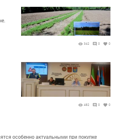
не.
342
0
0
482
0
0
вятся особенно актуальными при покупке