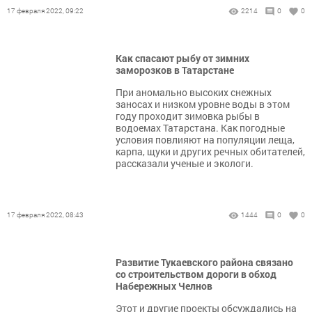
17 февраля 2022, 09:22
2214
0
0
Как спасают рыбу от зимних
заморозков в Татарстане
При аномально высоких снежных
заносах и низком уровне воды в этом
году проходит зимовка рыбы в
водоемах Татарстана. Как погодные
условия повлияют на популяции леща,
карпа, щуки и других речных обитателей,
рассказали ученые и экологи.
17 февраля 2022, 08:43
1444
0
0
Развитие Тукаевского района связано
со строительством дороги в обход
Набережных Челнов
Этот и другие проекты обсуждались на