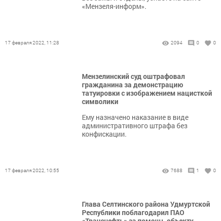
«Мензеля-информ».
17 февраля 2022, 11:28
2094
0
0
Мензелинский суд оштрафовал
гражданина за демонстрацию
татуировки с изображением нацисткой
символики
Ему назначено наказание в виде
административного штрафа без
конфискации.
17 февраля 2022, 10:55
7688
1
0
Глава Селтинского района Удмуртской
Республики поблагодарил ПАО
«Транснефть» за помощь объекту