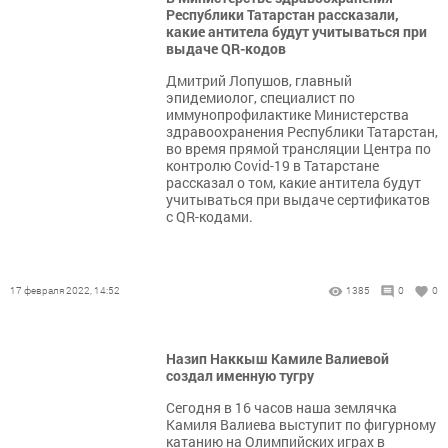
Республики Татарстан рассказали,
какие антитела будут учитываться при
выдаче QR-кодов
Дмитрий Лопушов, главный
эпидемиолог, специалист по
иммунопрофилактике Министерства
здравоохранения Республики Татарстан,
во время прямой трансляции Центра по
контролю Covid-19 в Татарстане
рассказал о том, какие антитела будут
учитываться при выдаче сертификатов
с QR-кодами.
17 февраля 2022, 14:52
1385
0
0
Назип Наккыш Камиле Валиевой
создал именную тугру
Сегодня в 16 часов наша землячка
Камиля Валиева выступит по фигурному
катанию на Олимпийских играх в