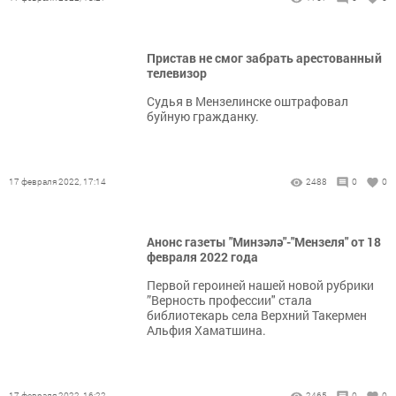
Пристав не смог забрать арестованный
телевизор
Судья в Мензелинске оштрафовал
буйную гражданку.
17 февраля 2022, 17:14
2488
0
0
Анонс газеты "Минзәлә"-"Мензеля" от 18
февраля 2022 года
Первой героиней нашей новой рубрики
”Верность профессии" стала
библиотекарь села Верхний Такермен
Альфия Хаматшина.
17 февраля 2022, 16:22
2465
0
0