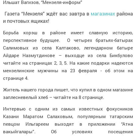
Ильшат Вагизов, “Мензеля-информ”
Газета “Мензеля” ждёт вас завтра в
магазинах
района
и почтовых ящиках!
Борьба корэш в районе имеет славную историю,
перспективное будущее. О четырех братьях-батырах
Салимовых из села Калтаково, легендарном батыре
Айдаре Назмутдинове – выходце из села Бикбулово
читайте на страницах 2, 3, 5. На какие подарки надеются
мензелинские мужчины на 23 февраля - об этом на
странице 4.
Житель нашего города пишет, что купил в одном магазине
заплесневелый хлеб – читайте на 8 странице.
Интервью с одним из самых известных фокусников
Казани Маратом Салаховым, популярным татарским
певцом Ильгареем выходят в приложении “Атна
вакыйгалары”. Об условиях посещения