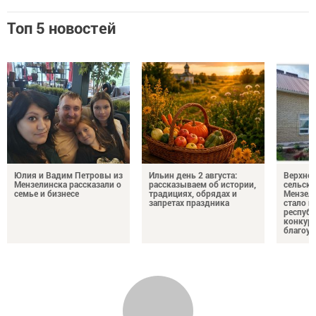
Топ 5 новостей
Юлия и Вадим Петровы из
Ильин день 2 августа:
Верхне
Мензелинска рассказали о
рассказываем об истории,
сельско
семье и бизнесе
традициях, обрядах и
Мензели
запретах праздника
стало п
республ
конкурс
благоус