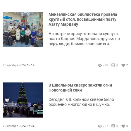
Мензелинская библиотека провела
круглый стол, посвященный поэту
Азату Мардану
На встрече присутствовали супруга
поэта Кадрия Марданова, друзья по
перу, люди, близко знавшие его.
20 декабря 2024, 17:14
723
0
2
В Школьном сквере зажгли огни
Новогодней елки
Сегодня в Школьном сквере было
особенно многолюдно и шумно.
20 декабря 2024, 16:34
787
0
0