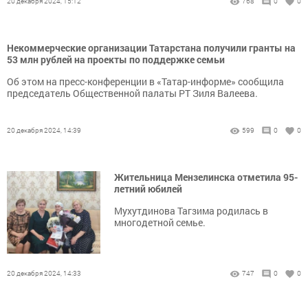
20 декабря 2024, 15:12
768
0
0
Некоммерческие организации Татарстана получили гранты на
53 млн рублей на проекты по поддержке семьи
Об этом на пресс-конференции в «Татар-информе» сообщила
председатель Общественной палаты РТ Зиля Валеева.
20 декабря 2024, 14:39
599
0
0
Жительница Мензелинска отметила 95-
летний юбилей
Мухутдинова Тагзима родилась в
многодетной семье.
20 декабря 2024, 14:33
747
0
0