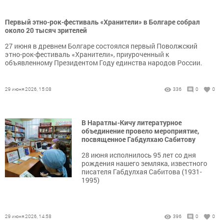
Первый этно-рок-фестиваль «Хранители» в Болгаре собрал
около 20 тысяч зрителей
27 июня в древнем Болгаре состоялся первый Поволжский
этно-рок-фестиваль «Хранители», приуроченный к
объявленному Президентом Году единства народов России.
29 июня 2026, 15:08
336
0
0
В Наратлы-Кичу литературное
объединение провело мероприятие,
посвященное Габдулхаю Сабитову
28 июня исполнилось 95 лет со дня
рождения нашего земляка, известного
писателя Габдулхая Сабитова (1931-
1995)
29 июня 2026, 14:58
396
0
0