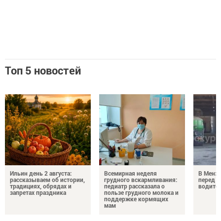
Топ 5 новостей
Ильин день 2 августа:
Всемирная неделя
В Менз
рассказываем об истории,
грудного вскармливания:
перед с
традициях, обрядах и
педиатр рассказала о
водител
запретах праздника
пользе грудного молока и
поддержке кормящих
мам