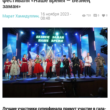
фестиваля «Наше время — Безнең
заман»
16 ноября 2023 -
Марат Хамидуллин,
720
0
0
08:48
Лучшие участники суперфинала примут участие в гала-