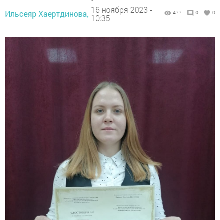
16 ноября 2023 -
Ильсеяр Хаертдинова,
477
0
0
10:35