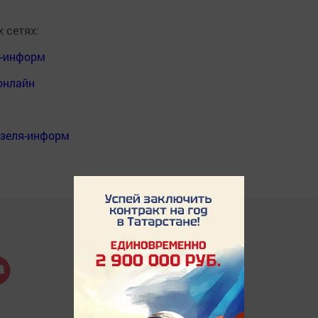
 сетях:
я-информ
онлайн
нзеля-информ