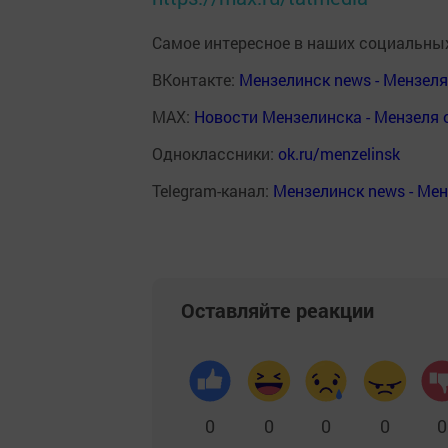
Самое интересное в наших социальных
ВКонтакте:
Мензелинск news - Мензел
MAX:
Новости Мензелинска - Мензеля 
Одноклассники:
ok.ru/menzelinsk
Telegram-канал:
Мензелинск news - Ме
Оставляйте реакции
0
0
0
0
0