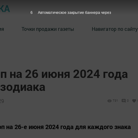
КА
4
Автоматическое закрытие баннера через
ия
Точки продажи газеты
Навигатор по сайту
п на 26 июня 2024 года
 зодиака
29
731
0
п на 26-е июня 2024 года для каждого знака