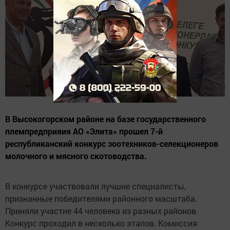
В Высокогорском районе на базе государственного
племпредприяия АО «Элита» прошел 7-й
республиканский конкурс зоотехников-селекционеров
молочного и мясного скотоводства.
В конкурсе участвовали лучшие специалисты,
признанные победителями районного масштаба.
Приняли участие 44 человека из разных районов.
Конкурс проходил в несколько этапов. Комиссия