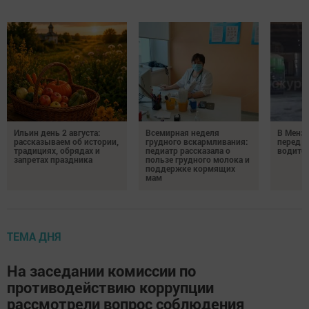
Ильин день 2 августа:
Всемирная неделя
В Менз
рассказываем об истории,
грудного вскармливания:
перед с
традициях, обрядах и
педиатр рассказала о
водител
запретах праздника
пользе грудного молока и
поддержке кормящих
мам
ТЕМА ДНЯ
На заседании комиссии по
противодействию коррупции
рассмотрели вопрос соблюдения