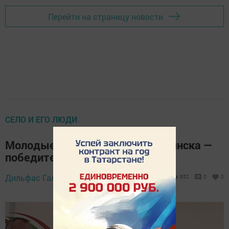
Перейти на страницу новости
СЕЛО И ЕГО ЛЮДИ
Молодые специалисты Мензелинска —
победители
Дильфас Галиев,
26 июня 2024 - 16:52
852
0
0