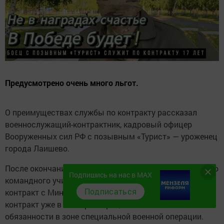
Предусмотрено очень много льгот.
О преимуществах службы по контракту рассказал
военнослужащий-контрактник, кадровый офицер
Вооруженных сил РФ с позывным «Турист» — уроженец
города Лаишево.
После окончания Казанского высшего артиллерийского
Подпишись на нас в MAX
командного училища татарстанец подписал первый
Подписаться
контракт с Минобороны еще в 2007 году. Подписав
контракт уже в четвертый раз, он исполняет свои
обязанности в зоне специальной военной операции.