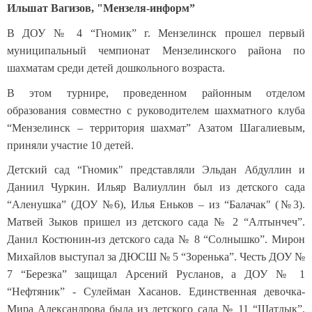
Ильшат Вагизов, "Мензеля-информ”
В ДОУ № 4 “Гномик” г. Мензелинск прошел первый
муниципальный чемпионат Мензелинского района по
шахматам среди детей дошкольного возраста.
В этом турнире, проведенном районным отделом
образования совместно с руководителем шахматного клуба
“Мензелинск – территория шахмат” Азатом Шагалиевым,
приняли участие 10 детей.
Детский сад “Гномик" представляли Эльдан Абдуллин и
Даниил Чуркин. Ильяр Валиуллин был из детского сада
“Аленушка” (ДОУ №6), Илья Еньков – из “Балачак" (№3).
Матвей Зыков пришел из детского сада № 2 “Алтынчеч”.
Данил Костюнин-из детского сада № 8 “Солнышко”. Мирон
Михайлов выступал за ДЮСШ № 5 “Зоренька”. Честь ДОУ №
7 “Березка” защищал Арсений Русланов, а ДОУ № 1
“Нефтяник” - Сулейман Хасанов. Единственная девочка-
Мира Александрова была из детского сада № 11 “Шатлык”.