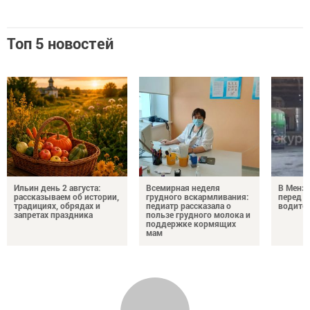
Топ 5 новостей
Ильин день 2 августа:
Всемирная неделя
В Менз
рассказываем об истории,
грудного вскармливания:
перед с
традициях, обрядах и
педиатр рассказала о
водител
запретах праздника
пользе грудного молока и
поддержке кормящих
мам