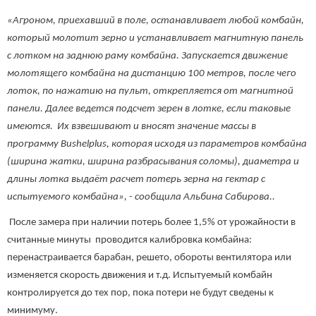
«Агроном, приехавший в поле, останавливает любой комбайн,
который молотит зерно и устанавливает магнитную панель
с лотком на заднюю раму комбайна. Запускается движение
молотящего комбайна на дистанцию 100 метров, после чего
лоток, по нажатию на пульт, открепляется от магнитной
панели. Далее ведется подсчет зерен в лотке, если таковые
имеются. Их взвешивают и вносят значение массы в
программу Bushelplus, которая исходя из параметров комбайна
(ширина жатки, ширина разбрасывания соломы), диаметра и
длины лотка выдаёт расчет потерь зерна на гектар с
испытуемого комбайна», - сообщила Альбина Сабирова..
После замера при наличии потерь более 1,5% от урожайности в
считанные минуты проводится калибровка комбайна:
перенастраивается барабан, решето, обороты вентилятора или
изменяется скорость движения и т.д. Испытуемый комбайн
контролируется до тех пор, пока потери не будут сведены к
минимуму.