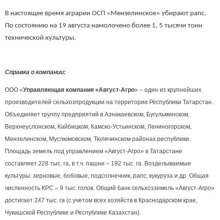
В настоящее время аграрии ОСП «Мензелинское» убирают рапс.
По состоянию на 19 августа намолочено более 1, 5 тысячи тонн
технической культуры.
Справка о компании:
ООО «
Управляющая компания «Август-Агро
» – один из крупнейших
производителей сельхозпродукции на территории Республики Татарстан.
Объединяет группу предприятий в Азнакаевском, Бугульминском,
Верхнеуслонском, Кайбицком, Камско-Устьинском, Лениногорском,
Мензелинском, Муслюмовском, Тюлячинском районах республики.
Площадь земель под управлением «Август-Агро» в Татарстане
составляет 228 тыс. га, в т.ч. пашни – 1
92
тыс. га. Возделываемые
культуры: зерновые, бобовые, подсолнечник, рапс, кукуруза и др. Общая
численность КРС – 9 тыс.
голов
. Общий банк сельхозземель «Август-Агро»
достигает 247 тыс. га (с учетом всех хозяйств в Краснодарском крае,
Чувашской Республике и Республике Казахстан).