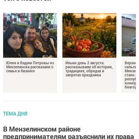
Юлия и Вадим Петровы из
Ильин день 2 августа:
Верхне
Мензелинска рассказали о
рассказываем об истории,
сельско
семье и бизнесе
традициях, обрядах и
Мензели
запретах праздника
стало п
республ
конкурс
благоус
ТЕМА ДНЯ
В Мензелинском районе
предпринимателям разъяснили их права