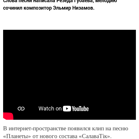
Слова песни написала Резеда Губаева, мелодию
сочинил композитор Эльмир Низамов.
В интернет-пространстве появился клип на песню
«Планеты» от нового состава «СалаваТік».