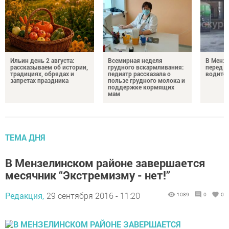
Ильин день 2 августа:
Всемирная неделя
В Менз
рассказываем об истории,
грудного вскармливания:
перед с
традициях, обрядах и
педиатр рассказала о
водител
запретах праздника
пользе грудного молока и
поддержке кормящих
мам
ТЕМА ДНЯ
В Мензелинском районе завершается
месячник “Экстремизму - нет!”
Редакция,
29 сентября 2016 - 11:20
1089
0
0