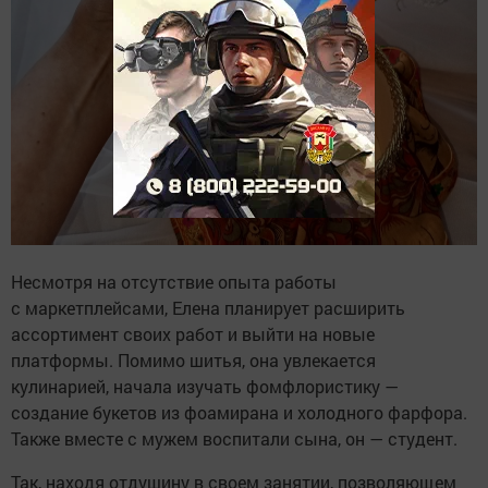
Несмотря на отсутствие опыта работы
с маркетплейсами, Елена планирует расширить
ассортимент своих работ и выйти на новые
платформы. Помимо шитья, она увлекается
кулинарией, начала изучать фомфлористику —
создание букетов из фоамирана и холодного фарфора.
Также вместе с мужем воспитали сына, он — студент.
Так, находя отдушину в своем занятии, позволяющем