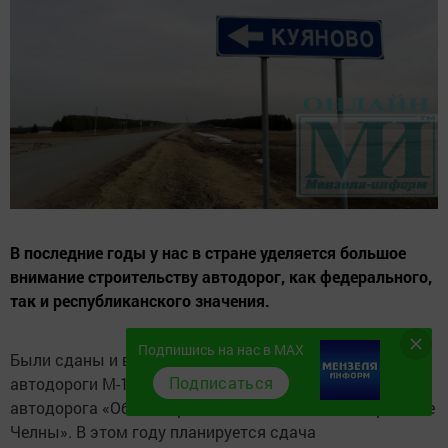
В последние годы у нас в стране уделяется большое
внимание строительству автодорог, как федерального,
так и республиканского значения.
Подпишись на нас в MAX
Были сданы и введены в эксплуатацию участки
Подписаться
автодороги М-12, Москва – Казань и объездная
автодорога «Обход городов Нижнекамск и Набережные
Челны». В этом году планируется сдача