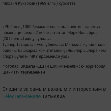
Михаил Кукаркин (1959 елгы) күрсәтте.
«РШТ ның 1300 берәмлегенә кадәр рейтинг зачеты»
номинациясендә 2 нче мәктәптән Марк Насыйров
(2013 елгы) җиңү яулады.
Турнир Татарстан Республикасы Минзәлә муниципаль
районы Башкарма комитетының «Яшьләр эшләре һәм
спорт бүлеге» МКУ ярдәмендә узды.
Фотолар: ВКдагы «ДДТ»| ШК: «Мензелинск-Территория
Шахмат» төркеменнән
Следите за самым важным и интересным в
Telegram-канале
Татмедиа