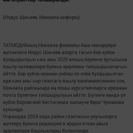
(Илдус Шаһиев, Минзәлә-информ)
ТАТМЕДИАның Минзәлә филиалы баш мөхәррире-
җитәкчесе Илдус Шаһиев аларга тагын бер кубок
булдырылуын һәм аны 2025 елның беренче яртысына
язылу нәтиҗәләре буенча җирлеккә тапшырылачагын
әйтте. Бер кубок моннан унбиш ел элек булдырылган
иде һәм аны һәр газетага язылу кампаниясеннән соң
Минзәлә районында иң яхшы күрсәткечләргә ирешкән
почта бүлегенә тапшырылуын әйтте. Бүгенге көндә ул
кубок Воровский бистәсендә эшләүче Вера Чумакова
кулында.
Очрашуда 2024 елда район газетасын укучыларга
җиткерү буенча редакциягә ярдәм иткән авыл
җирлекләре башлыклары бүләкләнде.