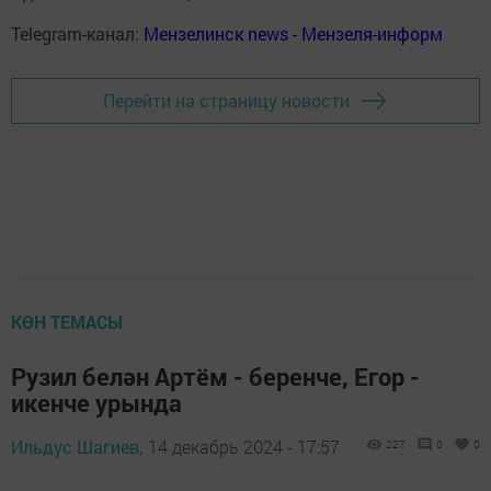
Telegram-канал:
Мензелинск news - Мензеля-информ
Перейти на страницу новости
КӨН ТЕМАСЫ
Рузил белән Артём - беренче, Егор -
икенче урында
Ильдус Шагиев,
14 декабрь 2024 - 17:57
227
0
0