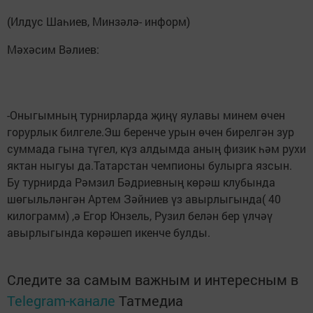
(Илдус Шаһиев, Минзәлә- информ)
Мәхәсим Вәлиев:
-Оныгымның турнирларда җиңү яулавы минем өчен
горурлык билгеле.Эш беренче урын өчен бирелгән зур
суммада гына түгел, күз алдымда аның физик һәм рухи
яктан ныгуы да.Татарстан чемпионы булырга язсын.
Бу турнирда Рәмзил Бәдриевның көрәш клубында
шөгыльләнгән Артем Зәйниев үз авырлыгында( 40
килограмм) ,ә Егор Юнзель, Рузил белән бер үлчәү
авырлыгында көрәшеп икенче булды.
Следите за самым важным и интересным в
Telegram-канале
Татмедиа