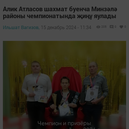
Алик Атласов шахмат буенча Минзәлә
районы чемпионатында җиңү яулады
Ильшат Вагизов,
15 декабрь 2024 - 11:34
205
0
0