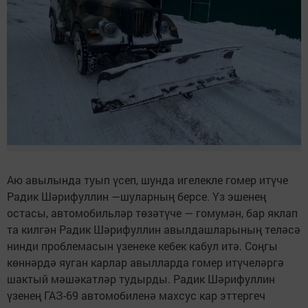
Аю авылында туып үсеп, шунда игелекле гомер итүче
Радик Шәрифуллин —шуларның берсе. Үз эшенең
остасы, автомобильләр төзәтүче — гомумән, бар яклап
та килгән Радик Шәрифуллин авылдашларының теләсә
нинди проблемасын үзенеке кебек кабул итә. Соңгы
көннәрдә яуган карлар авылларда гомер итүчеләргә
шактый мәшәкатләр тудырды. Радик Шәрифуллин
үзенең ГАЗ-69 автомобиленә махсус кар эттергеч