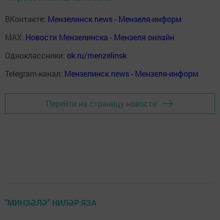
ВКонтакте:
Мензелинск news - Мензеля-информ
MAX:
Новости Мензелинска - Мензеля онлайн
Одноклассники:
ok.ru/menzelinsk
Telegram-канал:
Мензелинск news - Мензеля-информ
Перейти на страницу новости
"МИНЗӘЛӘ" НИЛӘР ЯЗА