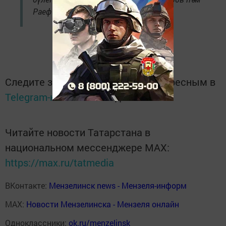
Раеф Галиев.
Следите за самым важным и интересным в
Telegram-канале
Татмедиа
Читайте новости Татарстана в
национальном мессенджере MАХ:
https://max.ru/tatmedia
ВКонтакте:
Мензелинск news - Мензеля-информ
MAX:
Новости Мензелинска - Мензеля онлайн
Одноклассники:
ok.ru/menzelinsk