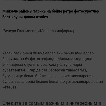
Минзәлә районы тарихына бәйле ретро фотосурәтләр
бастыруны дәвам итәбез.
(Венера Гильмиева, «Минзәлә-информ»)
Узган гасырның 80 нче еллар ахыры-90 нчы еллар
башындагы бу фотографиядә Минзәлә медицина
училищесы студентлары һәм укытучылары
сурәтләнгән. Әгәр дә сез берәрсен танысагыз,
бу училище белән бәйле кызыклы истәлекләрегез
булса, сез аларны безнең белән дә уртаклашырсыз дип
көтәбез.
Следите за самым важным и интересным в