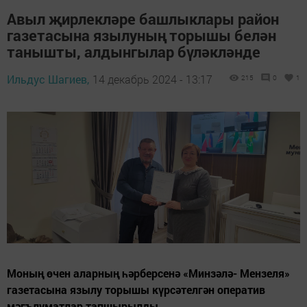
Авыл җирлекләре башлыклары район
газетасына язылуның торышы белән
танышты, алдынгылар бүләкләнде
Ильдус Шагиев,
14 декабрь 2024 - 13:17
215
0
1
Моның өчен аларның һәрберсенә «Минзәлә- Мензеля»
газетасына язылу торышы күрсәтелгән оператив
мәгълүматлар тапшырылды.