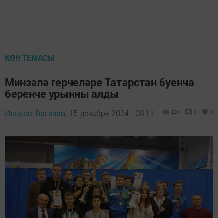
КӨН ТЕМАСЫ
Минзәлә герчеләре Татарстан буенча
беренче урынны алды
Ильшат Вагизов,
15 декабрь 2024 - 08:11
234
0
0