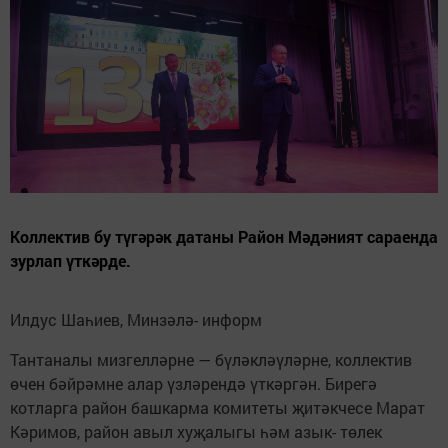
Коллектив бу түгәрәк датаны Район Мәдәният сараенда
зурлап үткәрде.
Илдус Шаһиев, Минзәлә- информ
Тантаналы мизгелләрне — бүләкләүләрне, коллектив
өчен бәйрәмне алар үзләрендә үткәргән. Бирегә
котларга район башкарма комитеты җитәкчесе Марат
Кәримов, район авыл хуҗалыгы һәм азык- төлек