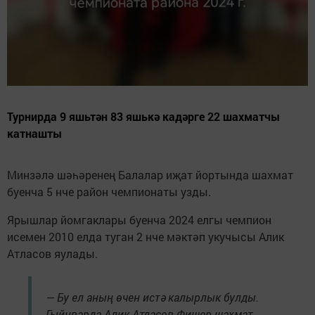
Турнирда 9 яшьтән 83 яшькә кадәрге 22 шахматчы
катнашты
Минзәлә шәһәренең Балалар иҗат йортында шахмат
буенча 5 нче район чемпионаты узды.
Ярышлар йомгаклары буенча 2024 елгы чемпион
исемен 2010 елда туган 2 нче мәктәп укучысы Алик
Атласов яулады.
— Бу ел аның өчен истә калырлык булды.
Гыйнварда Алик Атласов Фишер шахмат