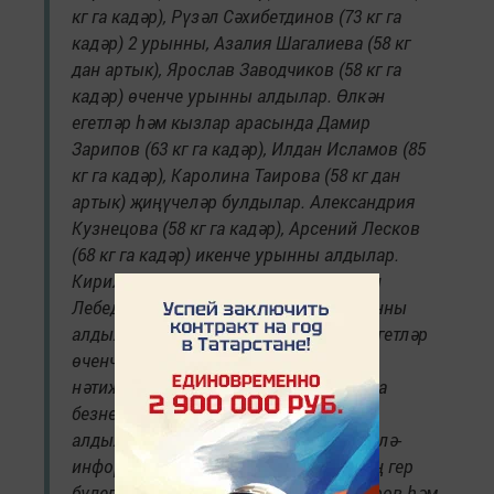
кг га кадәр), Рүзәл Сәхибетдинов (73 кг га
кадәр) 2 урынны, Азалия Шагалиева (58 кг
дан артык), Ярослав Заводчиков (58 кг га
кадәр) өченче урынны алдылар. Өлкән
егетләр һәм кызлар арасында Дамир
Зарипов (63 кг га кадәр), Илдан Исламов (85
кг га кадәр), Каролина Таирова (58 кг дан
артык) җиңүчеләр булдылар. Александрия
Кузнецова (58 кг га кадәр), Арсений Лесков
(68 кг га кадәр) икенче урынны алдылар.
Кирилл Чуркин (85 кг га кадәр), Богдан
Лебедев (85 кг дан артык) өченче урынны
алдылар. Гер эстафетасында безнең егетләр
өченче булдылар. ТР беренчелеге
нәтиҗәләре буенча команда зачетында
безнең егетләр һәм кызлар 1 урынны
алдылар, — дип хәбәр иттеләр «Минзәлә-
информ» га «Олимп» спорт мәктәбенең гер
бүлеге тренер-укытучылары Олег Петров һәм