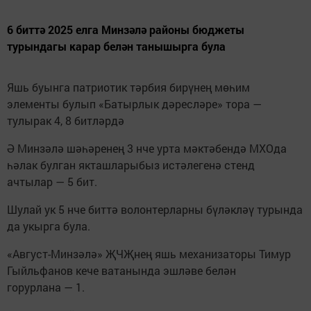
6 биттә 2025 елга Минзәлә районы бюджеты
турындагы карар белән танышырга була
Яшь буынга патриотик тәрбия бирүнең мөһим
элементы булып «Батырлык дәресләре» тора —
тулырак 4, 8 битләрдә
Ә Минзәлә шәһәренең 3 нче урта мәктәбендә МХОда
һәлак булган якташларыбыз истәлегенә стенд
ачтылар — 5 бит.
Шулай ук 5 нче биттә волонтерларны бүләкләү турында
да укырга була.
«Август-Минзәлә» ҖЧҖнең яшь механизаторы Тимур
Гыйльфанов кече ватанында эшләве белән
горурлана — 1.