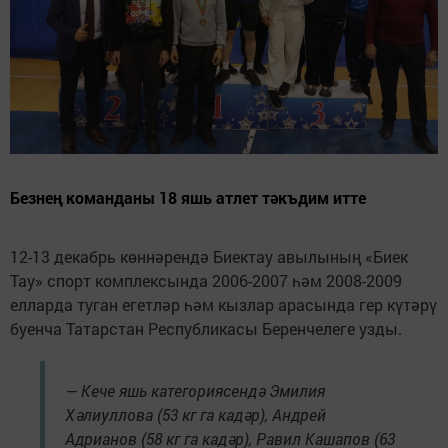
Безнең команданы 18 яшь атлет тәкъдим итте
12-13 декабрь көннәрендә Биектау авылының «Биек
Тау» спорт комплексында 2006-2007 һәм 2008-2009
елларда туган егетләр һәм кызлар арасында гер күтәрү
буенча Татарстан Республикасы Беренчелеге узды.
— Кече яшь категориясендә Эмилия
Хәлиуллова (53 кг га кадәр), Андрей
Адрианов (58 кг га кадәр), Равил Кашапов (63