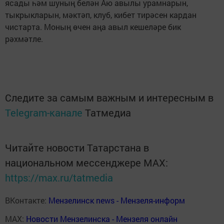
ясады һәм шуның белән Аю авылы урамнарын,
тыкрыкларын, мәктәп, клуб, кибет тирәсен кардан
чистарта. Моның өчен аңа авыл кешеләре бик
рәхмәтле.
Следите за самым важным и интересным в
Telegram-канале
Татмедиа
Читайте новости Татарстана в
национальном мессенджере MАХ:
https://max.ru/tatmedia
ВКонтакте:
Мензелинск news - Мензеля-информ
MAX:
Новости Мензелинска - Мензеля онлайн