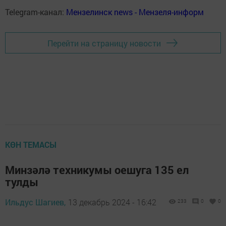
Telegram-канал:
Мензелинск news - Мензеля-информ
Перейти на страницу новости
КӨН ТЕМАСЫ
Минзәлә техникумы оешуга 135 ел
тулды
Ильдус Шагиев,
13 декабрь 2024 - 16:42
233
0
0