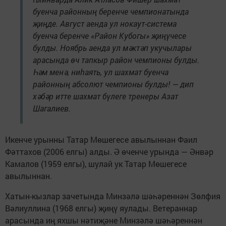
буенча районның беренче чемпионатында
җиңде. Август аенда ул нокаут-система
буенча беренче «Район Кубогы» җиңүчесе
булды. Ноябрь аенда ул мәктәп укучылары
арасында өч тапкыр район чемпионы булды.
Һәм менә, ниһаять, ул шахмат буенча
районның абсолют чемпионы булды! — дип
хәбәр итте шахмат бүлеге тренеры Азат
Шагалиев.
Икенче урынны Татар Мөшегесе авылыннан Фаил
Фәттахов (2006 елгы) алды. Ә өченче урында — Әнвәр
Камалов (1959 елгы), шулай ук Татар Мөшегесе
авылыннан.
Хатын-кызлар зачетында Минзәлә шәһәреннән Зөлфия
Вәлиуллина (1968 елгы) җиңү яулады. Ветераннар
арасында иң яхшы нәтиҗәне Минзәлә шәһәреннән