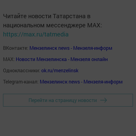
Читайте новости Татарстана в
национальном мессенджере MАХ:
https://max.ru/tatmedia
ВКонтакте:
Мензелинск news - Мензеля-информ
MAX:
Новости Мензелинска - Мензеля онлайн
Одноклассники:
ok.ru/menzelinsk
Telegram-канал:
Мензелинск news - Мензеля-информ
Перейти на страницу новости