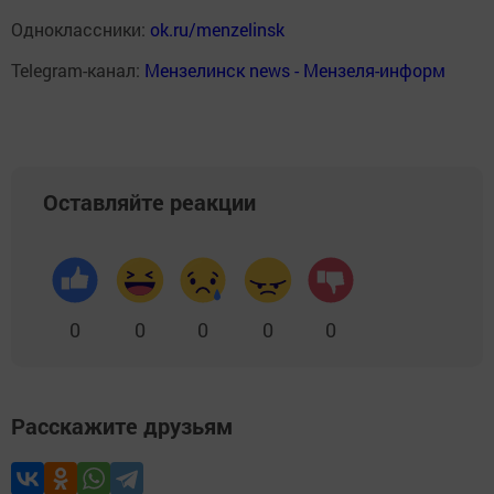
Одноклассники:
ok.ru/menzelinsk
Telegram-канал:
Мензелинск news - Мензеля-информ
Оставляйте реакции
0
0
0
0
0
Расскажите друзьям