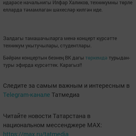
идарәсе начальнигы Илфар Халиков, техникумны төрле
елларда тәмамлаган шәхесләр килгән иде.
Залдагы тамашачыларга менә концерт күрсәтте
техникум укытучылары, студентлары.
Бәйрәм концертын безнең ВК дагы
төркемдә
турыдан-
туры эфирда күрсәттек. Карагыз!!
Следите за самым важным и интересным в
Telegram-канале
Татмедиа
Читайте новости Татарстана в
национальном мессенджере MАХ:
https://max.ru/tatmedia