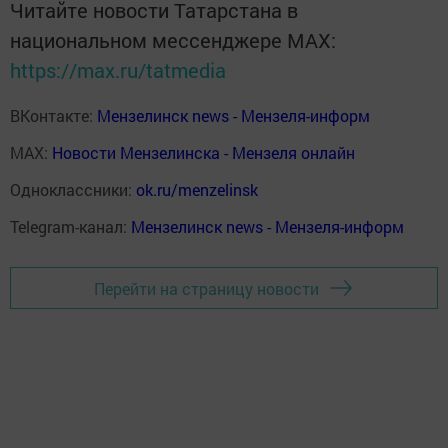
Читайте новости Татарстана в
национальном мессенджере MАХ:
https://max.ru/tatmedia
ВКонтакте:
Мензелинск news - Мензеля-информ
MAX:
Новости Мензелинска - Мензеля онлайн
Одноклассники:
ok.ru/menzelinsk
Telegram-канал:
Мензелинск news - Мензеля-информ
Перейти на страницу новости