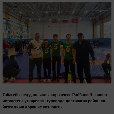
Төбәгебезнең данлыклы көрәшчесе Раббани Шәрипов
истәлегенә үткәрелгән турнирда дистәләгән районнан
йөзгә якын көрәшче катнашты.