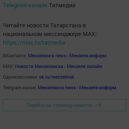
Telegram-канале
Татмедиа
Читайте новости Татарстана в
национальном мессенджере MАХ:
https://max.ru/tatmedia
ВКонтакте:
Мензелинск news - Мензеля-информ
MAX:
Новости Мензелинска - Мензеля онлайн
Одноклассники:
ok.ru/menzelinsk
Telegram-канал:
Мензелинск news - Мензеля-информ
Перейти на страницу новости