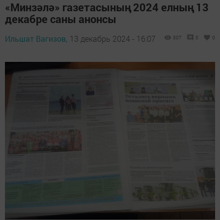
«Минзәлә» газетасының 2024 елның 13
декабре саны анонсы
Ильшат Вагизов,
13 декабрь 2024 - 16:07
307
0
0