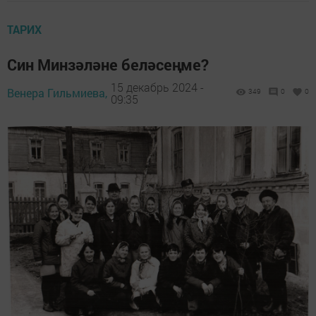
ТАРИХ
Син Минзәләне беләсеңме?
15 декабрь 2024 -
Венера Гильмиева,
349
0
0
09:35