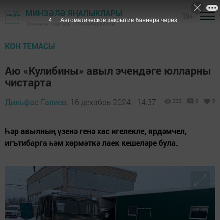
МИНЗӘЛӘ ЯҢАЛЫКЛАРЫ
18+
3
Автоматическое закрытие баннера через
"Минзәлә" газетасы - Минзәлә районы
КӨН ТЕМАСЫ
Аю «Кулибины» авыл эчендәге юлларны
чистарта
Дильфас Галиев,
16 декабрь 2024 - 14:37
330
0
0
Һәр авылның үзенә генә хас игелекле, ярдәмчел,
игътибарга һәм хөрмәткә лаек кешеләре була.