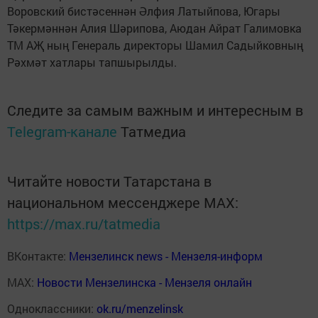
Воровский бистәсеннән Әлфия Латыйпова, Югары
Тәкермәннән Алия Шәрипова, Аюдан Айрат Галимовка
ТМ АҖ ның Генераль директоры Шамил Садыйковның
Рәхмәт хатлары тапшырылды.
Следите за самым важным и интересным в
Telegram-канале
Татмедиа
Читайте новости Татарстана в
национальном мессенджере MАХ:
https://max.ru/tatmedia
ВКонтакте:
Мензелинск news - Мензеля-информ
MAX:
Новости Мензелинска - Мензеля онлайн
Одноклассники:
ok.ru/menzelinsk