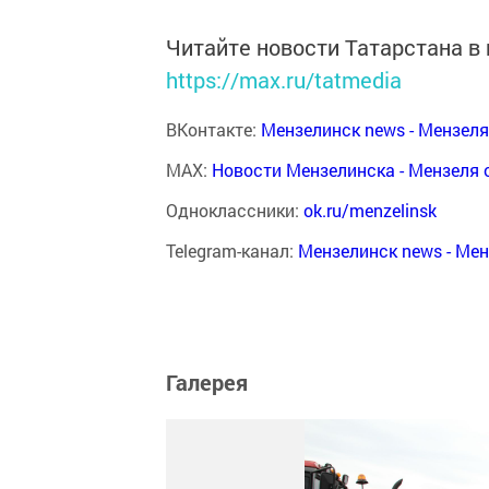
Читайте новости Татарстана 
https://max.ru/tatmedia
ВКонтакте:
Мензелинск news - Мензел
MAX:
Новости Мензелинска - Мензеля 
Одноклассники:
ok.ru/menzelinsk
Telegram-канал:
Мензелинск news - Ме
Галерея