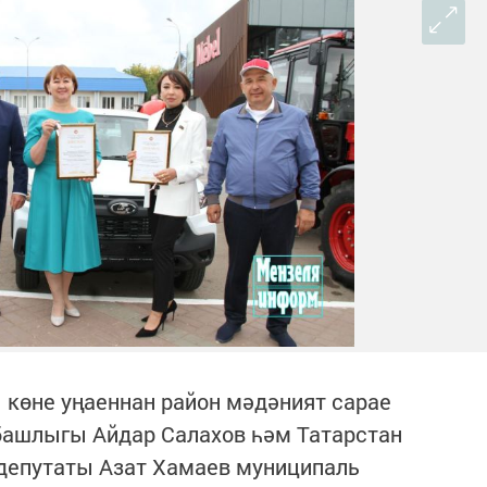
 көне уңаеннан район мәдәният сарае
ашлыгы Айдар Салахов һәм Татарстан
депутаты Азат Хамаев муниципаль