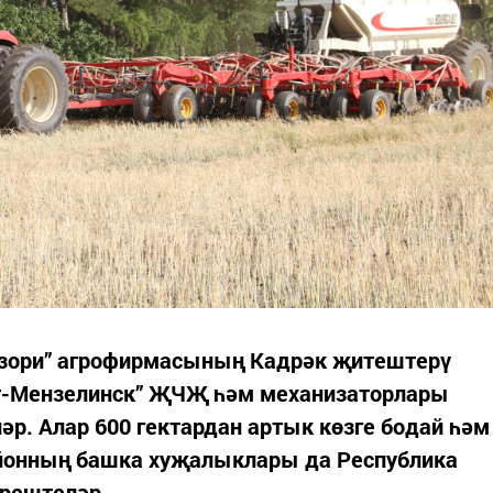
 зори” агрофирмасының Кадрәк җитештерү
ст-Мензелинск” ҖЧҖ һәм механизаторлары
әр. Алар 600 гектардан артык көзге бодай һәм
айонның башка хуҗалыклары да Республика
ерештеләр.