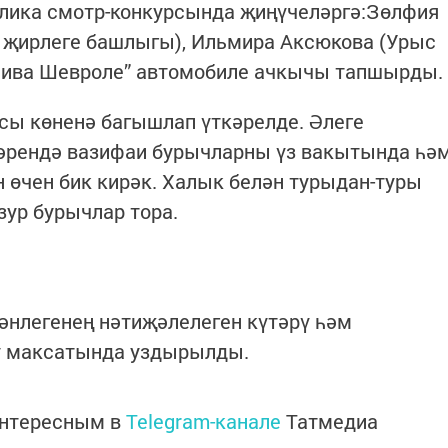
лика смотр-конкурсында җиңүчеләргә:Зөлфия
л җирлеге башлыгы), Ильмира Аксюкова (Урыс
Нива Шевроле” автомобиле ачкычы тапшырды.
сы көненә багышлап үткәрелде. Әлеге
әрендә вазифаи бурычларны үз вакытында һә
өчен бик кирәк. Халык белән турыдан-туры
ур бурычлар тора.
әнлегенең нәтиҗәлелеген күтәрү һәм
 максатында уздырылды.
интересным в
Telegram-канале
Татмедиа