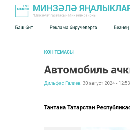
МИНЗӘЛӘ ЯҢАЛЫКЛА
"Минзәлә" газетасы - Минзәлә районы
Баш бит
Реклама бирүчеләргә
Безнең
КӨН ТЕМАСЫ
Автомобиль ач
Дильфас Галиев,
30 август 2024 - 12:53
Тантана Татарстан Республик