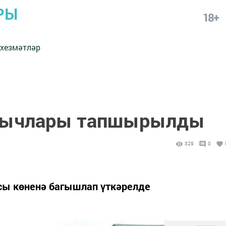
РЫ
18+
 хезмәтләр
кычлары тапшырылды
329
0
асы көненә багышлап үткәрелде