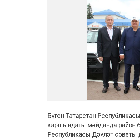
Бүген Татарстан Республикасы
каршындагы мәйданда район б
Республикасы Дәүләт советы 