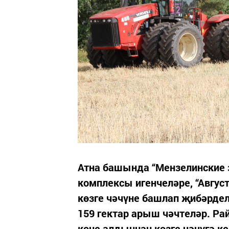
Атна башында “Мензелинские
комплексы игенчеләре, “Авгу
көзге чәчүне башлап җибәрдел
159 гектар арыш чәчтеләр. Р
көне алдыннан көзге чәчүгә к