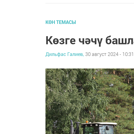
КӨН ТЕМАСЫ
Көзге чәчү баш
Дильфас Галиев,
30 август 2024 - 10:31