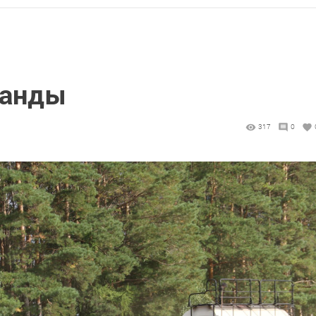
ланды
317
0