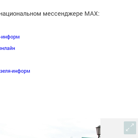
в национальном мессенджере MАХ:
я-информ
онлайн
нзеля-информ