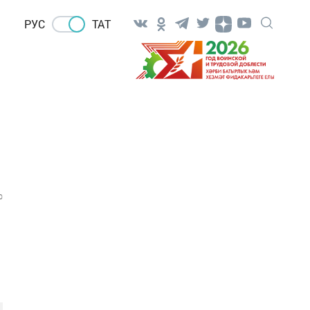
РУС
ТАТ
0