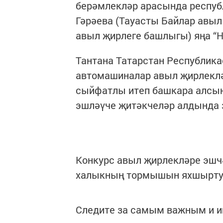
берәмлекләр арасында респуб
Гәрәева (Тауасты Байлар авы
авыл җирлеге башлыгы) яңа “
Тантана Татарстан Республика
автомашиналар авыл җирлекл
сыйфатлы итеп башкара алсын 
эшләүче җитәкчеләр алдында з
Конкурс авыл җирлекләре эшч
халыкның тормышын яхшырту
Следите за самым важным и 