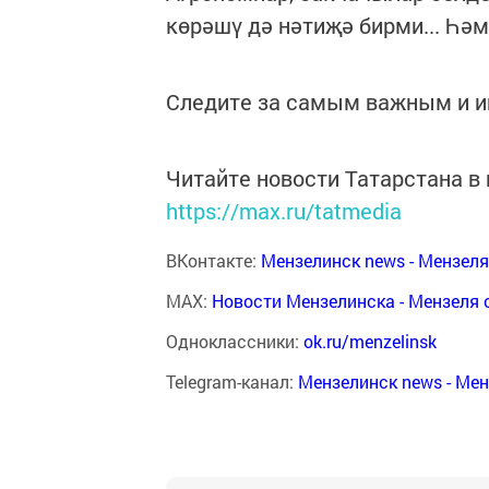
көрәшү дә нәтиҗә бирми... Һәм
Следите за самым важным и 
Читайте новости Татарстана 
https://max.ru/tatmedia
ВКонтакте:
Мензелинск news - Мензел
MAX:
Новости Мензелинска - Мензеля 
Одноклассники:
ok.ru/menzelinsk
Telegram-канал:
Мензелинск news - Ме