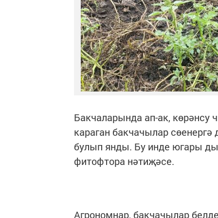
Бакчаларында ап-ак, көрәнсу 
караган бакчачылар сөенергә 
булып янды. Бу инде югары д
фитофтора нәтиҗәсе.
Агрономнар, бакчачылар белде