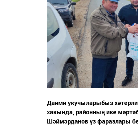
Даими укучыларыбыз хәтерли
хакында, районның ике мәртә
Шәймәрданов үз фаразлары бе