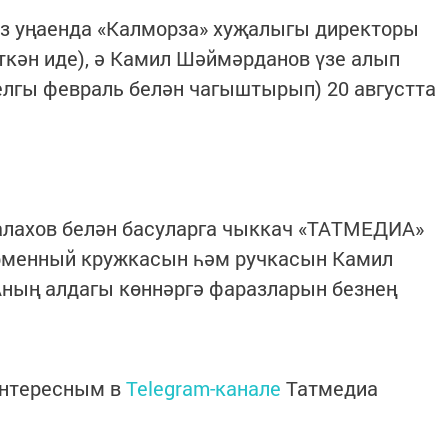
үз уңаенда «Калморза» хуҗалыгы директоры
ткән иде), ә Камил Шәймәрданов үзе алып
елгы февраль белән чагыштырып) 20 августта
алахов белән басуларга чыккач «ТАТМЕДИА»
менный кружкасын һәм ручкасын Камил
ның алдагы көннәргә фаразларын безнең
интересным в
Telegram-канале
Татмедиа