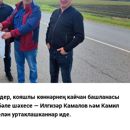
дер, кояшлы көннәрнең кайчан башланасы
бәле шәхесе — Илгизәр Камалов һәм Камил
лән уртаклашканнар иде.