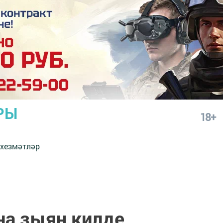
РЫ
18+
 хезмәтләр
а зыян килде