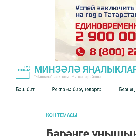
МИНЗӘЛӘ ЯҢАЛЫКЛА
"Минзәлә" газетасы - Минзәлә районы
Баш бит
Реклама бирүчеләргә
Безнең
КӨН ТЕМАСЫ
Бәрәңге уңышын