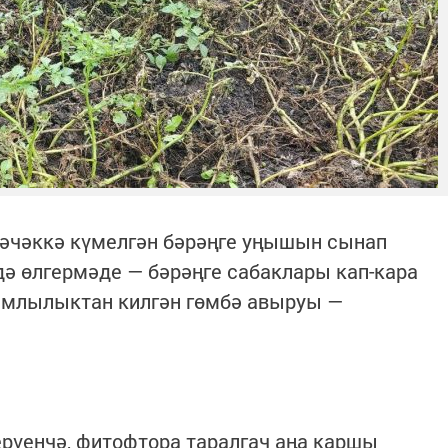
чәчәккә күмелгән бәрәңге уңышын сынап
дә өлгермәде — бәрәңге сабаклары кап-кара
ымлылыктан килгән гөмбә авыруы —
рүенчә, фитофтора таралгач аңа каршы