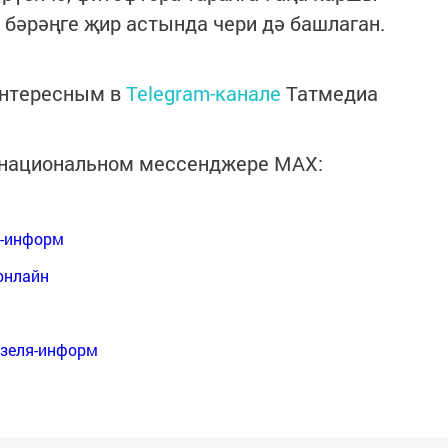
 бәрәңге җир астында чери дә башлаган.
интересным в
Telegram-канале
Татмедиа
в национальном мессенджере MАХ:
я-информ
онлайн
нзеля-информ