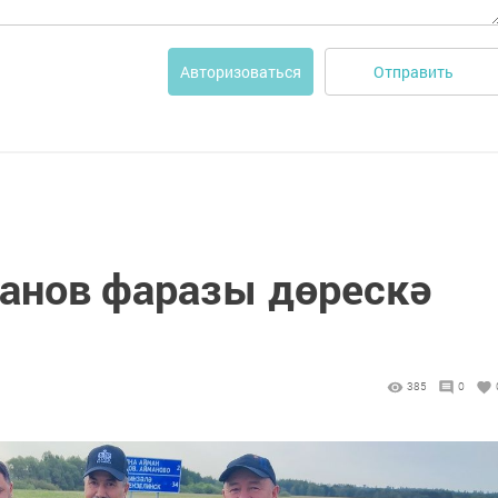
Отправить
Авторизоваться
анов фаразы дөрескә
385
0