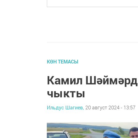
КӨН ТЕМАСЫ
Камил Шәймәрд
чыкты
Ильдус Шагиев,
20 август 2024 - 13:57