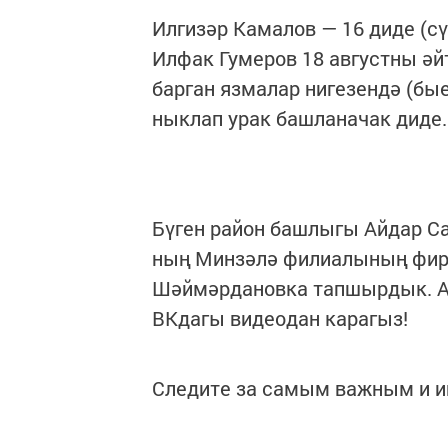
Илгизәр Камалов — 16 диде (с
Илфак Гумеров 18 августны әй
барган язмалар нигезендә (бы
ныклап урак башланачак диде.
Бүген район башлыгы Айдар С
ның Минзәлә филиалының фир
Шәймәрдановка тапшырдык. А
ВКдагы видеодан карагыз!
Следите за самым важным и 