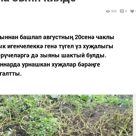
320
0
ыннан башлап августның 20сенә чаклы
 игенчелеккә генә түгел үз хуҗалыгы
ерүчеләргә дә зыяны шактый булды.
ыннарда урнашкан хуҗалар бәрәңге
галтты.