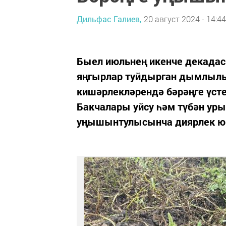
Дильфас Галиев,
20 август 2024 - 14:44
Быел июльнең икенче декадас
яңгырлар туйдырган дымлылык
кишәрлекләрендә бәрәңге үст
Бакчалары уйсу һәм түбән ур
уңышынтулысынча диярлек ю