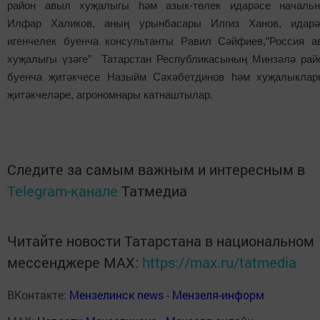
район авыл хуҗалыгы һәм азык-төлек идарәсе начальн
Илфар Халиков, аның урынбасары Илгиз Ханов, идарә
игенчелек буенча консультанты Равил Сәйфиев,”Россия а
хуҗалыгы үзәге” Татарстан Республикасының Минзәлә рай
буенча җитәкчесе Назыйм Сәхәбетдинов һәм хуҗалыклар
җитәкчеләре, агрономнары катнаштылар.
Следите за самым важным и интересным в
Telegram-канале
Татмедиа
Читайте новости Татарстана в национальном
мессенджере MАХ:
https://max.ru/tatmedia
ВКонтакте:
Мензелинск news - Мензеля-информ