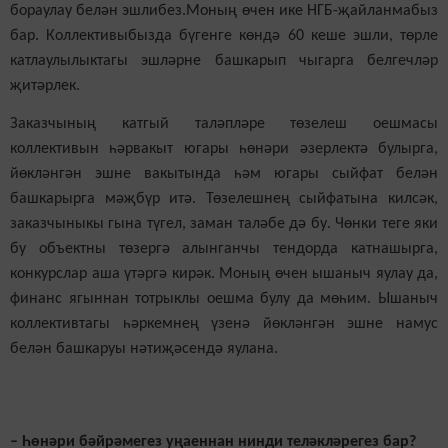
бораулау белән эшлибез.Моның өчен ике НГБ-җайланмабыз
бар. Коллективыбызда бүгенге көндә 60 кеше эшли, төрле
катлаулылыктагы эшләрне башкарып чыгарга белгечләр
җитәрлек.
Заказчының катгый таләпләре төзелеш оешмасы
коллективын һәрвакыт югары һөнәри әзерлектә булырга,
йөкләнгән эшне вакытында һәм югары сыйфат белән
башкарырга мәҗбүр итә. Төзелешнең сыйфатына килсәк,
заказчыныкы гына түгел, заман таләбе дә бу. Чөнки теге яки
бу объектны төзергә алынганчы тендорда катнашырга,
конкурслар аша үтәргә кирәк. Моның өчен ышаныч яулау да,
финанс ягыннан тотрыклы оешма булу да мөһим. Ышаныч
коллективтагы һәркемнең үзенә йөкләнгән эшне намус
белән башкаруы нәтиҗәсендә яулана.
– Һөнәри бәйрәмегез уңаеннан нинди теләкләрегез бар?