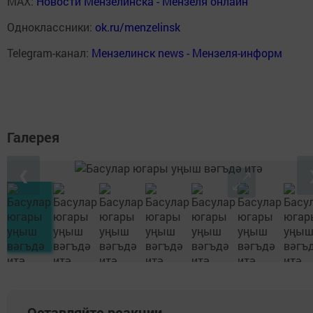
MAX:
Новости Мензелинска - Мензеля онлайн
Одноклассники:
ok.ru/menzelinsk
Telegram-канал:
Мензелинск news - Мензеля-информ
Галерея
❮
Оставляйте реакции