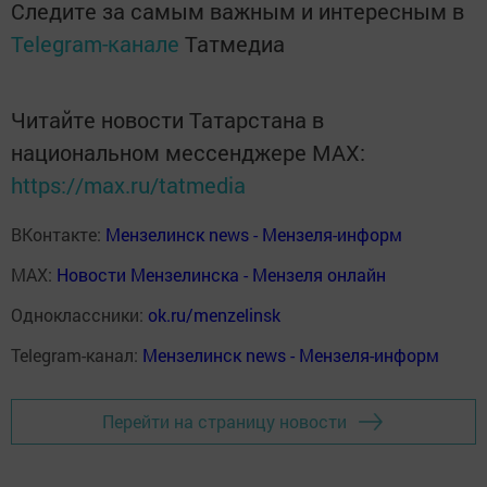
Следите за самым важным и интересным в
Telegram-канале
Татмедиа
Читайте новости Татарстана в
национальном мессенджере MАХ:
https://max.ru/tatmedia
ВКонтакте:
Мензелинск news - Мензеля-информ
MAX:
Новости Мензелинска - Мензеля онлайн
Одноклассники:
ok.ru/menzelinsk
Telegram-канал:
Мензелинск news - Мензеля-информ
Перейти на страницу новости