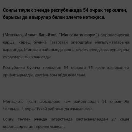
Соңгы тәүлек эчендә республикада 54 очрак теркәлгән,
барысы да авырулар белән элемтә нәтиҗәсе.
(Минзәлә, Илшат Вагыйзов, "Минзәлә-информ")
Коронавируска
каршы көрәш буенча Татарстан оперштабы мәгълүматларына
караганда, Минзәлә районында соңгы тәүлек эчендә авыруның яңа
очраклары ачыкланмады.
Республика буенча теркәлгән 54 очракта 15 кеше хастаханәгә
урнаштырылды, калганнары өйдә дәвалана.
Минзәләгә якын шәһәрләре һәм районнардан 11 очрак Яр
Чаллыда, 1 очрак Тукай районында ачыкланган.
Соңгы тәүлек эчендә Татарстанда хастаханәләрдән 27 кеше
коронавирустан терелеп чыккан.