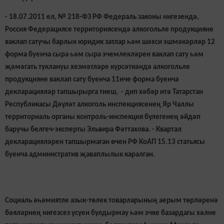
- 18.07.2011 ел, № 218-ФЗ РФ Федераль законы нигезендә,
Россия Федерациясе территориясендә алкогольле продукцияне
ваклап сатучы барлык юридик затлар һәм шәхси эшмәкәрләр 12
форма буенча сыра һәм сыра эчемлекләрен ваклап сату һәм
җәмәгать туклануы хезмәтләре күрсәткәндә алкогольле
продукцияне ваклап сату буенча 11нче форма буенча
декларацияләр тапшырырга тиеш, - дип хәбәр итә Татарстан
Республикасы Дәүләт алкоголь инспекциясе
нең Яр Чаллы
территориаль органы контроль-инспекция бүлегенең әйдәп
баручы белгеч-эксперты Эльвира Фәттахова. -
Квартал
декларацияләрен тапшырмаган өчен РФ КоАП 15.13 статьясы
буенча административ җаваплылык каралган.
Социаль әһәмиятле азык-төлек товарларының аерым төрләренә
бәяләрнең нигезсез үсүен булдырмау һәм эчке базардагы хәлне