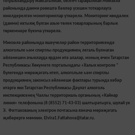
тотрыкландыру максатыннан, белгеч тарафыннан Минзәлә
районында даими рәвештә бәяләр үсешен тоткарлауга
юнәлдерелгән мониторинглар үткәрелә. Мониторинг көндәлек
(даими) ихтыяҗ булган азык-төлек товарларының барлык
төркемнәре буенча үткәрелә.
Минзәлә районында яшәүчеләр район территориясендә
алкогольле һәм спиртлы продукциянең легаль булмаган
әйләнешен ачыклауда ярдәм итә алалар, моның өчен Татарстан
Республикасы Хөкүмәте порталындагы «Халык контроле "
бүлегендә мөрәҗәгать итеп, алкогольле һәм спиртлы
продукциянең законсыз әйләнеше фактлары турында хәбәр
итәргә яки Татарстан Республикасы Дәүләт алкоголь
инспекциясенең Чаллы территориаль органының «Кайнар
линия» телефонына (8 (8552) 71-43-03) шалтыратырга, шулай ук
Э. Фәттахованың электрон почтасына язмача мөрәҗәгать
җибәрергә мөмкин. Elvira1.Fattahova@tatar.ru.