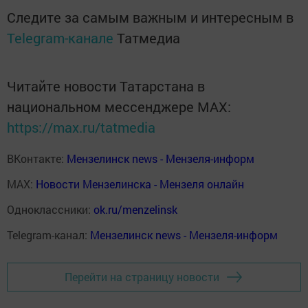
Следите за самым важным и интересным в
Telegram-канале
Татмедиа
Читайте новости Татарстана в
национальном мессенджере MАХ:
https://max.ru/tatmedia
ВКонтакте:
Мензелинск news - Мензеля-информ
MAX:
Новости Мензелинска - Мензеля онлайн
Одноклассники:
ok.ru/menzelinsk
Telegram-канал:
Мензелинск news - Мензеля-информ
Перейти на страницу новости