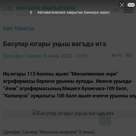
МИНЗӘЛӘ ЯҢАЛЫКЛАРЫ
18+
5
Автоматическое закрытие баннера через
"Минзәлә" газетасы - Минзәлә районы
КӨН ТЕМАСЫ
Басулар югары уңыш вәгъдә итә
Дильфас Галиев,
8 июнь 2020 - 10:55
682
0
Иң югары 113 баллны җыеп “Мензелинские зори”
агрофирмасы беренче урынны яулады. Икенче урында-
“Әнәк” агрофирмасының Мөшеге бүлекчәсе-109 балл,
“Калморза” хуҗалыгы 106 балл җыеп өченче урынны ал
(Дилфас Галиев,"Минзәлә-информ” 8 июнь)