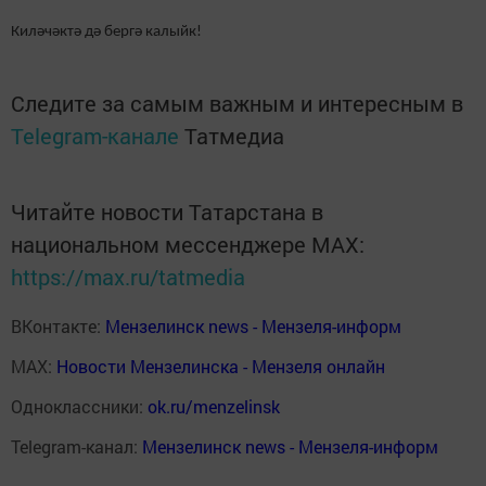
Киләчәктә дә бергә калыйк!
Следите за самым важным и интересным в
Telegram-канале
Татмедиа
Читайте новости Татарстана в
национальном мессенджере MАХ:
https://max.ru/tatmedia
ВКонтакте:
Мензелинск news - Мензеля-информ
MAX:
Новости Мензелинска - Мензеля онлайн
Одноклассники:
ok.ru/menzelinsk
Telegram-канал:
Мензелинск news - Мензеля-информ