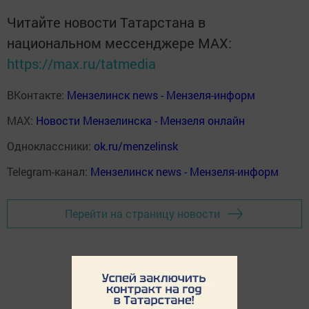
Читайте новости Татарстана в
национальном мессенджере MАХ:
https://max.ru/tatmedia
ВКонтакте:
Мензелинск news - Мензеля-информ
MAX:
Новости Мензелинска - Мензеля онлайн
Одноклассники:
ok.ru/menzelinsk
Telegram-канал:
Мензелинск news - Мензеля-информ
Перейти на страницу новости