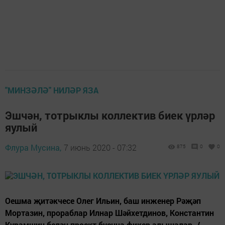
"МИНЗӘЛӘ" НИЛӘР ЯЗА
Эшчән, тотрыклы коллектив биек үрләр
яулый
Флура Мусина,
7 июнь 2020 - 07:32
875
0
0
Оешма җитәкчесе Олег Ильин, баш инженер Рәҗәп
Мортазин, прораблар Илнар Шәйхетдинов, Константин
Курамшин белән проект буенча фикер алышалар. /