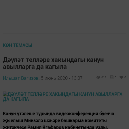
КӨН ТЕМАСЫ
Дәүләт телләре хакындагы канун
авылларга да кагыла
Ильшат Вагизов,
5 июнь 2020 - 13:07
611
0
0
Канун үтәлеше турында видеоконференция буенча
җыелыш Минзәлә шәһәре башкарма комитеты
җитәкчесе Рамил Ягафаров кабинетында узды.