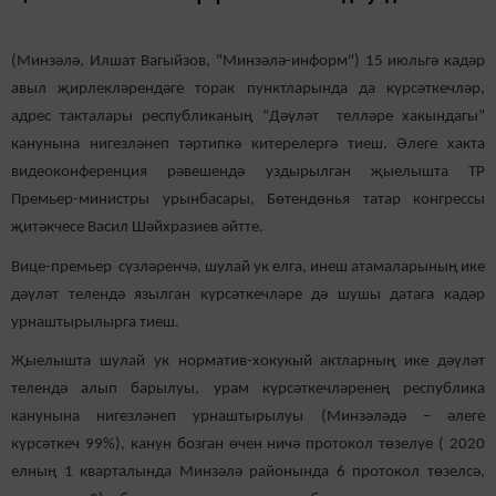
(Минзәлә, Илшат Вагыйзов, "Минзәлә-информ") 15 июльгә кадәр
авыл җирлекләрендәге торак пунктларында да күрсәткечләр,
адрес такталары республиканың “Дәүләт телләре хакындагы”
канунына нигезләнеп тәртипкә китерелергә тиеш. Әлеге хакта
видеоконференция рәвешендә уздырылган җыелышта ТР
Премьер-министры урынбасары, Бөтендөнья татар конгрессы
җитәкчесе Васил Шәйхразиев әйтте.
Вице-премьер сүзләренчә, шулай ук елга, инеш атамаларының ике
дәүләт телендә язылган күрсәткечләре дә шушы датага кадәр
урнаштырылырга тиеш.
Җыелышта шулай ук норматив-хокукый актларның ике дәүләт
телендә алып барылуы, урам күрсәткечләренең республика
канунына нигезләнеп урнаштырылуы (Минзәләдә – әлеге
күрсәткеч 99%), канун бозган өчен ничә протокол төзелүе ( 2020
елның 1 кварталында Минзәлә районында 6 протокол төзелсә,