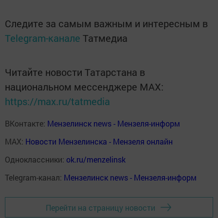
Следите за самым важным и интересным в
Telegram-канале
Татмедиа
Читайте новости Татарстана в
национальном мессенджере MАХ:
https://max.ru/tatmedia
ВКонтакте:
Мензелинск news - Мензеля-информ
MAX:
Новости Мензелинска - Мензеля онлайн
Одноклассники:
ok.ru/menzelinsk
Telegram-канал:
Мензелинск news - Мензеля-информ
Перейти на страницу новости