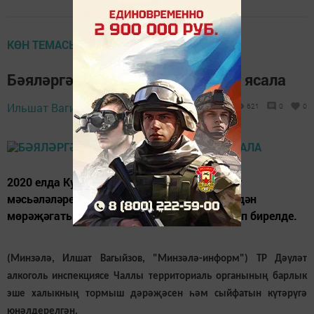
КӨН ТЕМАСЫ
Бәяләргә даими төстә мониторг ясала
Ильшат Вагизов,
7 июнь 2020 - 05:13
621
0
0
2020 елда Кулланучылар хокукларын яклау
мәсьәләләре буенча гражданнардан 19 телдән
мөрәҗәгать керде, һәр мөрәҗәгатькә җавап бирелде.
(Минзәлә, Илшат Вагыйзов, "Минзәлә-информ") ТР Дәүләт
алкоголь инспекциясе Чаллы территориаль органының барлык
эше халыкның тормыш дәрәҗәсен һәм сыйфатын күтәрүгә
юнәлдерелгән.