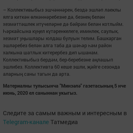
– Коллективыбыз эшчәннәрен, бездә эшләп лаеклы
ялга киткән өлкәннәребезне дә, безнең белән
хезмәттәшлек итүчеләрне дә бәйрәм белән котлыйм.
Һәркайсына күңел күтәренкелеге, иминлек, саулык,
хезмәт уңышлары юлдаш булуын телим. Башкарган
эшләребез белән алга таба да шәһәр һәм район
халкына шатлык китерербез дип ышанам.
Коллективыбыз бердәм, бер-беребезне аңлашып
эшлибез. Коллективта 60 кеше эшли, җәйге сезонда
аларның саны тагын да арта.
Материалны тулысынча "Минзәлә" газетасының 5 нче
июнь, 2020 ел саныннан укыгыз.
Следите за самым важным и интересным в
Telegram-канале
Татмедиа