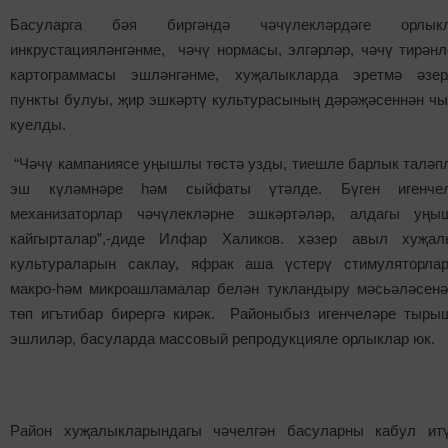
Басуларга бәя биргәндә чәчүлекләрдәге орлык
инкрустацияләнгәнме, чәчү нормасы, элгәрләр, чәчү тирәнл
картограммасы эшләнгәнме, хуҗалыкларда эретмә әзер
пункты булуы, җир эшкәртү культурасының дәрәҗәсеннән ч
куелды.
“Чәчү кампаниясе уңышлы төстә узды, тиешле барлык таләп
эш күләмнәре һәм сыйфаты үтәлде. Бүген игенчел
механизаторлар чәчүлекләрне эшкәртәләр, алдагы уңы
кайгырталар”,-диде Илфар Халиков. хәзер авыл хуҗал
культураларын саклау, яфрак аша үстерү стимуляторлар
макро-һәм микроашламалар белән тукландыру мәсьәләсенә
төп игътибар бирергә кирәк. Районыбыз игенчеләре тыры
эшлиләр, басуларда массовый репродукцияле орлыклар юк.
Район хуҗалыкларындагы чәчелгән басуларны кабул ит