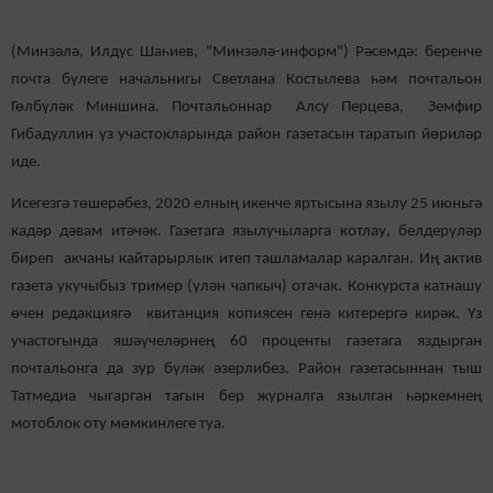
(Минзәлә, Илдус Шаһиев, "Минзәлә-информ") Рәсемдә: беренче
почта бүлеге начальнигы Светлана Костылева һәм почтальон
Гөлбүләк Миншина. Почтальоннар Алсу Перцева, Земфир
Гибадуллин үз участокларында район газетасын таратып йөриләр
иде.
Исегезгә төшерәбез, 2020 елның икенче яртысына язылу 25 июньгә
кадәр дәвам итәчәк. Газетага язылучыларга котлау, белдерүләр
биреп акчаны кайтарырлык итеп ташламалар каралган. Иң актив
газета укучыбыз тример (үлән чапкыч) отачак. Конкурста катнашу
өчен редакциягә квитанция копиясен генә китерергә кирәк. Үз
участогында яшәүчеләрнең 60 проценты газетага яздырган
почтальонга да зур бүләк әзерлибез. Район газетасыннан тыш
Татмедиа чыгарган тагын бер журналга язылган һәркемнең
мотоблок оту мөмкинлеге туа.