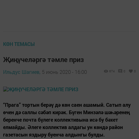
КӨН ТЕМАСЫ
Җиңүчеләргә тәмле приз
Ильдус Шагиев,
5 июнь 2020 - 16:00
674
0
0
“Прага” тортын берәү дә көн саен ашамый. Сатып алу
өчен дә саллы сәбәп кирәк. Бүген Минзәлә шәһәренең
беренче почта бүлеге коллективына исә бу бәхет
елмайды. Әлеге коллектив алдагы ун көндә район
газетасын яздыру буенча алдынгы булды.