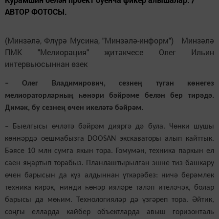
АВТОР ФОТОСЫ.
(Минзәлә, Флүрә Мусина, "Минзәлә-информ") Минзәлә
ПМК "Мелиорация" җитәкчесе Олег Ильин
интервьюсыннан өзек
– Олег Владимирович, сезнең туган көнегез
мелиораторларның һөнәри бәйрәме белән бер тирәдә.
Димәк, бу сезнең өчен икеләтә бәйрәм.
– Быелгысы өчләтә бәйрәм дияргә дә була. Чөнки шушы
көннәрдә оешмабызга DООSAN экскаваторы алып кайттык.
Бәясе 10 млн сумга якын тора. Гомумән, техника паркын ел
саен яңартып торабыз. Планлаштырылган эшне тиз башкару
өчен барысын да күз алдыннан үткәрәбез: ничә берәмлек
техника кирәк, нинди һөнәр ияләре таләп ителәчәк, болар
барысы да мөһим. Технологияләр дә үзгәреп тора. Әйтик,
соңгы елларда кайбер объектларда авыш горизонталь