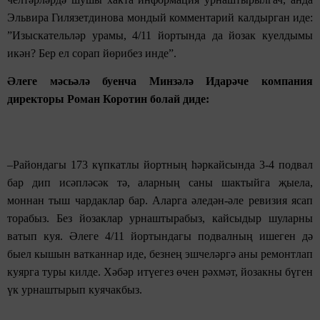
Эльвира Гилязетдинова мондый комментарий калдырган иде:
”Изыскательләр урамы, 4/11 йортында да йозак куелдымы
икән? Бер ел сорап йөрибез инде”.
Әлеге мәсьәлә буенча Минзәлә Идарәче компания
директоры Роман Коротин болай диде:
–Райондагы 173 күпкатлы йортның һәркайсында 3-4 подвал
бар дип исәпләсәк тә, аларның саны шактыйга җыела,
моннан тыш чардаклар бар. Аларга әледән-әле ревизия ясап
торабыз. Без йозаклар урнаштырабыз, кайсыдыр шуларны
ватып куя. Әлеге 4/11 йортындагы подвалның ишеген дә
быел кышын ватканнар иде, безнең эшчеләргә аны ремонтлап
куярга туры килде. Хәбәр итүегез өчен рәхмәт, йозакны бүген
үк урнаштырып куячакбыз.