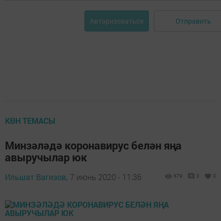
Отправить
Авторизоваться
КӨН ТЕМАСЫ
Минзәләдә коронавирус белән яңа
авыручылар юк
Ильшат Вагизов,
7 июнь 2020 - 11:36
679
0
0