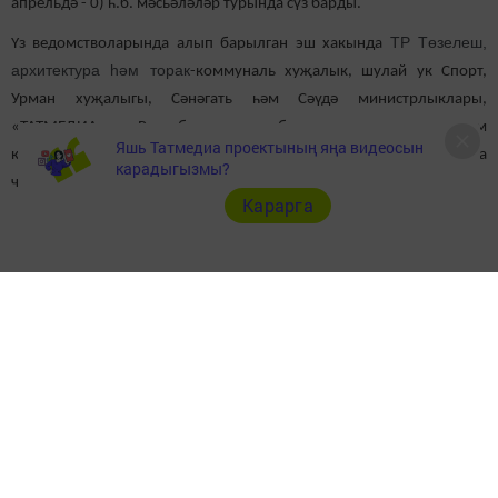
апрельдә - 0) һ.б. мәсьәләләр турында сүз барды.
ТР Төзелеш,
Үз ведомстволарында алып барылган эш хакында
архитектура һәм торак
-коммуналь хуҗалык, шулай ук Спорт,
Урман хуҗалыгы, Сәнәгать һәм Сәүдә министрлыклары,
«ТАТМЕДИА» Республика матбугат һәм массакүләм
Яшь Татмедиа проектының яңа видеосын
коммуникацияләр агентлыгы чыгыш ясады. Районнардан да
карадыгызмы?
чыгыш ясадылар.
Карарга
Шулай ук Васил Шәйхразиев ачылучы объектларда да барлык
мәгълүмати стендлар, күрсәткечләр, адрес такталары Дәүләт
телләре хакындагы канунга нигезләнеп эшләнергә тиешлеген
билгеләп үтте.
Видеоконференциядән соң шәһәр башкарма комитеты
җитәкчесе Рамил Ягафаров куелган бурычларны мөмкин кадәр
тизрәк һәм сыйфатлы башкарырга кирәклеген искәртте.