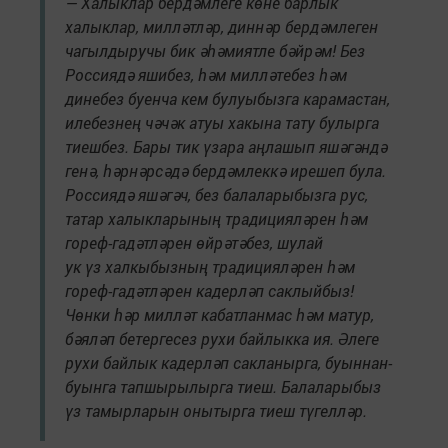
— Халыклар бердәмлеге көне барлык
халыклар, милләтләр, диннәр бердәмлеген
чагылдыручы бик әһәмиятле бәйрәм! Без
Россиядә яшибез, һәм милләтебез һәм
динебез буенча кем булуыбызга карамастан,
илебезнең чәчәк атуы хакына тату булырга
тиешбез. Бары тик үзара аңлашып яшәгәндә
генә, һәрнәрсәдә бердәмлеккә ирешеп була.
Россиядә яшәгәч, без балаларыбызга рус,
татар халыкларының традицияләрен һәм
гореф-гадәтләрен өйрәтәбез, шулай
ук үз халкыбызның традицияләрен һәм
гореф-гадәтләрен кадерләп саклыйбыз!
Чөнки һәр милләт кабатланмас һәм матур,
бәяләп бетергесез рухи байлыкка ия. Әлеге
рухи байлык кадерләп сакланырга, буыннан-
буынга тапшырылырга тиеш. Балаларыбыз
үз тамырларын онытырга тиеш түгелләр.