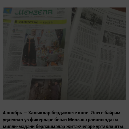
4 ноябрь — Халыклар бердәмлеге көне. Әлеге бәйрәм
уңаеннан үз фикерләре белән Минзәлә районындагы
милли-мәдәни берләшмәләр җитәкчеләре уртаклашты.