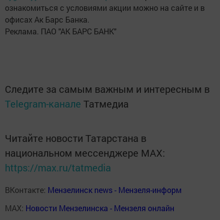
ознакомиться с условиями акции можно на сайте и в
офисах Ак Барс Банка.
Реклама. ПАО "АК БАРС БАНК"
Следите за самым важным и интересным в
Telegram-канале
Татмедиа
Читайте новости Татарстана в
национальном мессенджере MАХ:
https://max.ru/tatmedia
ВКонтакте:
Мензелинск news - Мензеля-информ
MAX:
Новости Мензелинска - Мензеля онлайн