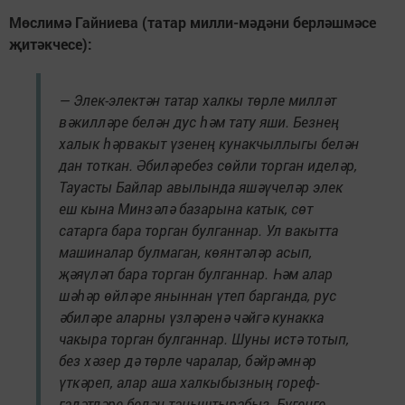
Мөслимә Гайниева (татар милли-мәдәни берләшмәсе
җитәкчесе):
— Элек-электән татар халкы төрле милләт
вәкилләре белән дус һәм тату яши. Безнең
халык һәрвакыт үзенең кунакчыллыгы белән
дан тоткан. Әбиләребез сөйли торган иделәр,
Тауасты Байлар авылында яшәүчеләр элек
еш кына Минзәлә базарына катык, сөт
сатарга бара торган булганнар. Ул вакытта
машиналар булмаган, көянтәләр асып,
җәяүләп бара торган булганнар. Һәм алар
шәһәр өйләре яныннан үтеп барганда, рус
әбиләре аларны үзләренә чәйгә кунакка
чакыра торган булганнар. Шуны истә тотып,
без хәзер дә төрле чаралар, бәйрәмнәр
үткәреп, алар аша халкыбызның гореф-
гадәтләре белән таныштырабыз. Бүгенге