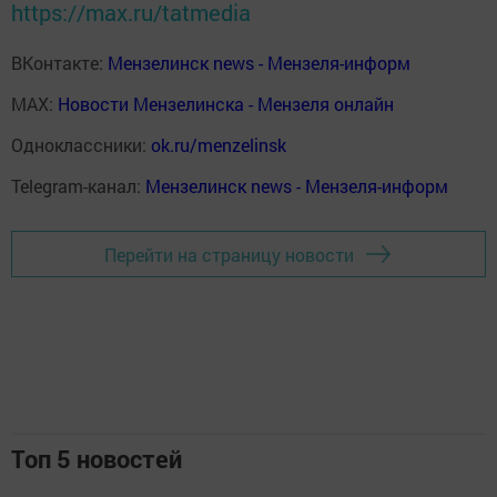
https://max.ru/tatmedia
ВКонтакте:
Мензелинск news - Мензеля-информ
MAX:
Новости Мензелинска - Мензеля онлайн
Одноклассники:
ok.ru/menzelinsk
Telegram-канал:
Мензелинск news - Мензеля-информ
Перейти на страницу новости
Топ 5 новостей