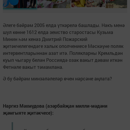
Әлеге бәйрәм 2005 елда үткәрелә башлады. Нәкъ менә
шул көнне 1612 елда земство старостасы Кузьма
Минин һәм кенәз Дмитрий Пожарский
җитәкчелегендәге халык ополчениесе Мәскәүне поляк
интервентларыннан азат итә. Полякларны Кремльдән
куып чыгару белән Россиядә озак вакыт дәвам иткән
Фетнәле вакыт тәмамлана.
Ә бу бәйрәм минзәләлеләр өчен нәрсәне аңлата?
Наргиз Мәхмүдова (азәрбайҗан милли-мәдәни
җәмгыяте җитәкчесе):