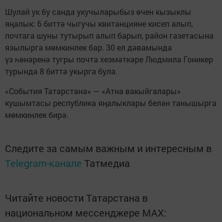
Шулай ук бу санда укучыларыбыз өчен кызыклы
яңалык: 6 биттә чыгучы квитанцияне кисеп алып,
почтага шуны тутырып алып барып, район газетасына
язылырга мөмкинлек бар. 30 ел дәвамында
үз һөнәренә тугры почта хезмәткәре Людмила Гоникер
турында 8 биттә укырга була.
«События Татарстана» — «Атна вакыйгалары»
кушымтасы республика яңалыклары белән танышырга
мөмкинлек бирә.
Следите за самым важным и интересным в
Telegram-канале
Татмедиа
Читайте новости Татарстана в
национальном мессенджере MАХ: