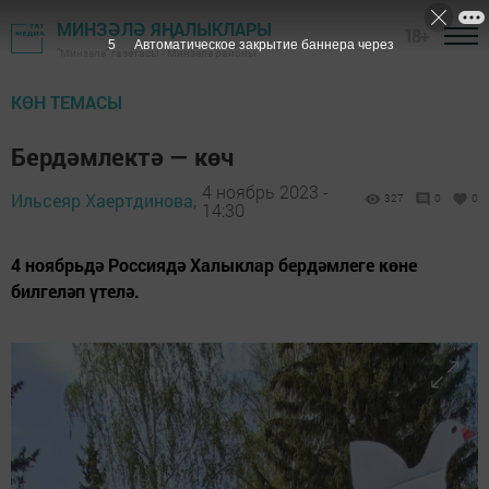
МИНЗӘЛӘ ЯҢАЛЫКЛАРЫ
18+
3
Автоматическое закрытие баннера через
"Минзәлә" газетасы - Минзәлә районы
КӨН ТЕМАСЫ
Бердәмлектә — көч
4 ноябрь 2023 -
Ильсеяр Хаертдинова,
327
0
0
14:30
4 ноябрьдә Россиядә Халыклар бердәмлеге көне
билгеләп үтелә.