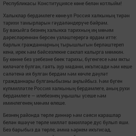
Республикасы Конституциясе көне белән котлыйм!
Халыклар бердәмлеге көне-ул Россия халкының тирән
тарихи тамырларын гәүдәләндерүче бәйрәм.
Бу вакыйга безнең халыкка тарихның иң мөһим
дәресләреннән берсен үзләштерергә ярдәм итте:
барлык гражданнарның тырышлыгын берләштереп
кенә, ирек һәм бәйсезлекне саклап калырга мөмкин.
Бу көнне без үзебезне бөек тарихы, бүгенгесе һәм якты
киләчәге булган, гаять зур мәдәни, икътисади һәм кеше
сәләтенә ия булган бердәм һәм көчле дәүләт
гражданнары булганыбызны аңлыйбыз. Һәм бүген
күпмилләтле Россия халкының бердәмлеге, аның рухи
бердәмлеге — илебезнең уңышлы үсеше һәм
иминлегенең мөһим өлеше.
Безнең районда төрле диннәр һәм сәяси карашлар
белән яшәүче төрле милләт вәкилләре дус булып яши.
Без барыбыз да төрле, әмма һәркем икътисад,