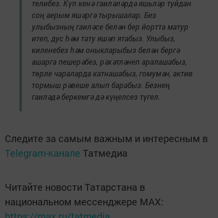
телибез. Күп кенә гаиләләрдә яшьләр туйдан
соң аерым яшәргә тырышалар. Без
улыбызның гаиләсе белән бер йортта матур
итеп, дус һәм тату яшәп ятабыз. Улыбыз,
киленебез һәм оныкларыбыз белән бергә
ашарга пешерәбез, рәхәтләнеп аралашабыз,
төрле чараларда катнашабыз, гомумән, актив
тормыш рәвеше алып барабыз. Безнең
гаиләдә беркемгә дә күңелсез түгел.
Следите за самым важным и интересным в
Telegram-канале
Татмедиа
Читайте новости Татарстана в
национальном мессенджере MАХ:
https://max.ru/tatmedia