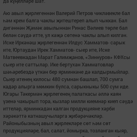
да күңелләре шат.
Аю авыл җирлегеннән Валерий Петров чикләвекле бал
һәм крем балга чаклы җитештереп алып чыккан. Бал
дигәннән Җәмәк авылыннан Ринас Вәлиев төрле бал
белән сәүдә итте, ул кәҗә сөтенә чаклы алып килгән.
Иске Иркәнәш җирлегеннән Илдус Хамматов- сарык
ите, Юртаудан Ирек Хамматов- сыер ите, Иске
Матвеевкадан Марат Галимҗанов, «Зиннуров» КФХсы
сыер ите саттылар. Ике бертухан Хамматовлар
шәһәребездә үткән бер ярминкәне дә калдырмыйлар.
Сыер итенең килосы 480 сумнан башлап, 700 сумга
кадәр алырга мөмкин булса, сарыкныкы 500 сум иде.
Югары Тәкермән җирлегенең палаткасы әллә каян
үзенә чакырып тора, кызлар милли киемнәр киеп сәүдә
иттеләр, ярминкәдән калган продукцияне хәрби
хәрәкәттә катнашучыларга җибәрәчәкләр.
Районыбызның авыл җирлекләре сөт һәм сөт
продукцияләре, бал, салат, йомырка, тозланган кыяр,