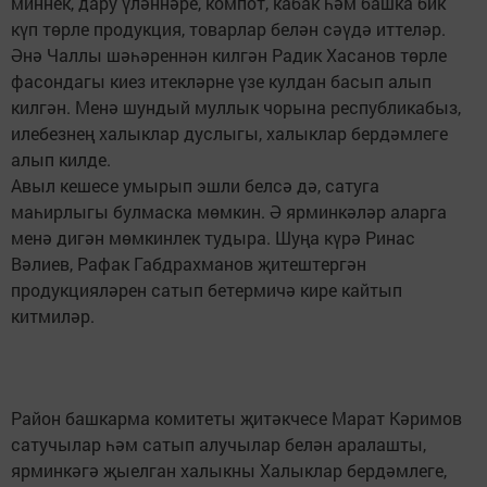
миннек, дару үләннәре, компот, кабак һәм башка бик
күп төрле продукция, товарлар белән сәүдә иттеләр.
Әнә Чаллы шәһәреннән килгән Радик Хасанов төрле
фасондагы киез итекләрне үзе кулдан басып алып
килгән. Менә шундый муллык чорына республикабыз,
илебезнең халыклар дуслыгы, халыклар бердәмлеге
алып килде.
Авыл кешесе умырып эшли белсә дә, сатуга
маһирлыгы булмаска мөмкин. Ә ярминкәләр аларга
менә дигән мөмкинлек тудыра. Шуңа күрә Ринас
Вәлиев, Рафак Габдрахманов җитештергән
продукцияләрен сатып бетермичә кире кайтып
китмиләр.
Район башкарма комитеты җитәкчесе Марат Кәримов
сатучылар һәм сатып алучылар белән аралашты,
ярминкәгә җыелган халыкны Халыклар бердәмлеге,