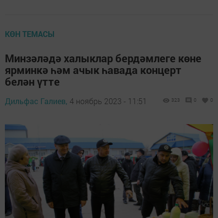
КӨН ТЕМАСЫ
Минзәләдә халыклар бердәмлеге көне
ярминкә һәм ачык һавада концерт
белән үтте
Дильфас Галиев,
4 ноябрь 2023 - 11:51
323
0
0