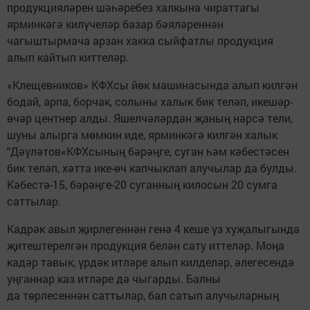
продукцияләрен шәһәребез халкына чираттагы
ярминкәгә килүчеләр базар бәяләреннән
чагыштырмача арзан хакка сыйфатлы продукция
алып кайтып киттеләр.
«Клещевников» КФХсы йөк машинасында алып килгән
бодай, арпа, борчак, солыны халык бик теләп, икешәр-
өчәр центнер алды. Яшелчәләрдән җаның нәрсә тели,
шуны алырга мөмкин иде, ярминкәгә килгән халык
"Дәүләтов«КФХсының бәрәңге, суган һәм кәбестәсен
бик теләп, хәтта ике-өч капчыклап алучылар да булды.
Кәбестә-15, бәрәңге-20 суганның килосын 20 сумга
саттылар.
Кадрәк авыл җирлегеннән генә 4 кеше үз хуҗалыгында
җитештерелгән продукция белән сату иттеләр. Моңа
кадәр тавык, үрдәк итләре алып килделәр, әлегесендә
уңганнар каз итләре дә чыгарды. Балны
да төрлесеннән саттылар, бал сатып алучыларның