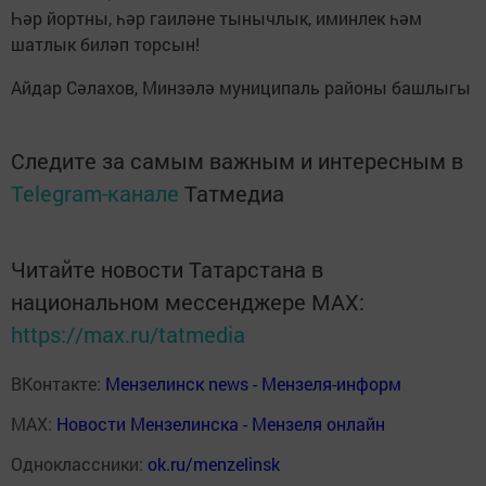
Һәр йортны, һәр гаиләне тынычлык, иминлек һәм
шатлык биләп торсын!
Айдар Сәлахов, Минзәлә муниципаль районы башлыгы
Следите за самым важным и интересным в
Telegram-канале
Татмедиа
Читайте новости Татарстана в
национальном мессенджере MАХ:
https://max.ru/tatmedia
ВКонтакте:
Мензелинск news - Мензеля-информ
MAX:
Новости Мензелинска - Мензеля онлайн
Одноклассники:
ok.ru/menzelinsk