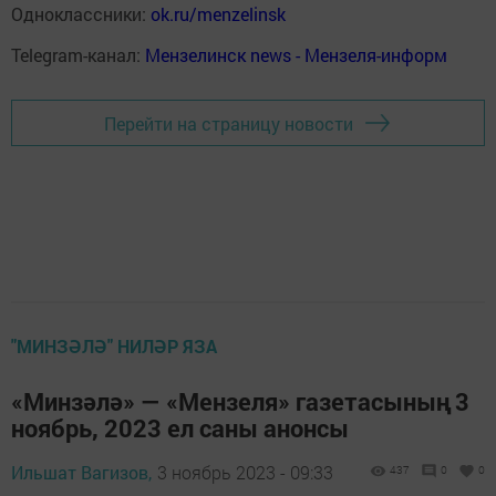
Одноклассники:
ok.ru/menzelinsk
Telegram-канал:
Мензелинск news - Мензеля-информ
Перейти на страницу новости
"МИНЗӘЛӘ" НИЛӘР ЯЗА
«Минзәлә» — «Мензеля» газетасының 3
ноябрь, 2023 ел саны анонсы
Ильшат Вагизов,
3 ноябрь 2023 - 09:33
437
0
0