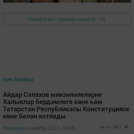
Перейти на страницу новости
КӨН ТЕМАСЫ
Айдар Сәлахов минзәләлеләрне
Халыклар бердәмлеге көне һәм
Татарстан Республикасы Конституциясе
көне белән котлады
Редакция,
4 ноябрь 2023 - 09:09
254
0
0