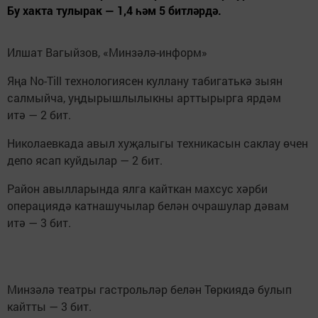
Бу хакта тулырак — 1,4 һәм 5 битләрдә.
Илшат Вагыйзов, «Минзәлә-информ»
Яңа No-Till технологиясен куллану табигатькә зыян
салмыйча, уңдырышлылыкны арттырырга ярдәм
итә — 2 бит.
Николаевкада авыл хуҗалыгы техникасын саклау өчен
депо ясап куйдылар — 2 бит.
Район авылларында ялга кайткан махсус хәрби
операциядә катнашучылар белән очрашулар дәвам
итә — 3 бит.
Минзәлә театры гастрольләр белән Төркиядә булып
кайтты — 3 бит.