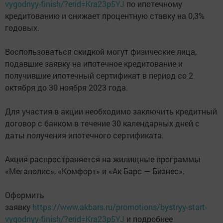
vygodnyy-finish/?erid=Kra23p5YJ
по ипотечному
кредитованию и снижает процентную ставку на 0,3%
годовых.
Воспользоваться скидкой могут физические лица,
подавшие заявку на ипотечное кредитование и
получившие ипотечный сертификат в период со 2
октября до 30 ноября 2023 года.
Для участия в акции необходимо заключить кредитный
договор с банком в течение 30 календарных дней с
даты получения ипотечного сертификата.
Акция распространяется на жилищные программы
«Мегаполис», «Комфорт» и «Ак Барс — Бизнес».
Оформить
заявку
https://www.akbars.ru/promotions/bystryy-start-
vygodnyy-finish/?erid=Kra23p5YJ
и подробнее