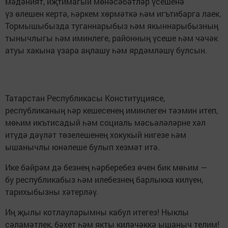
мәдәният, иҗтимагый мөнәсәбәтләр үсешенә
үз өлешен кертә, һәркем хөрмәткә һәм игътибарга лаек.
Тормышыбызда туганнарыбыз һәм якыннарыбызның
тынычлыгы һәм иминлеге, районның үсеше һәм чәчәк
атуы хакына үзара аңлашу һәм ярдәмләшү булсын.
Татарстан Республикасы Конституциясе,
республиканың һәр кешесенең иминлеген тәэмин итеп,
мөһим икътисадый һәм социаль мәсьәләләрне хәл
итүдә дәүләт төзелешенең хокукый нигезе һәм
ышанычлы юнәлеше булып хезмәт итә.
Ике бәйрәм дә безнең һәрберебез өчен бик мөһим —
бу республикабыз һәм илебезнең барлыкка килүен,
тарихыбызны хәтерләү.
Иң җылы котлауларымны кабул итегез! Ныклы
сәламәтлек, бәхет һәм якты киләчәккә ышаныч телим!