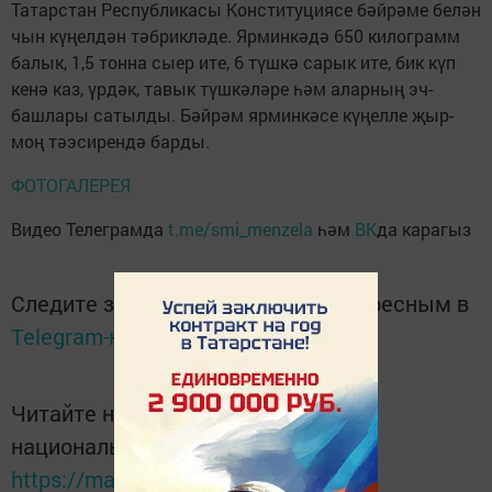
Татарстан Республикасы Конституциясе бәйрәме белән
чын күңелдән тәбрикләде. Ярминкәдә 650 килограмм
балык, 1,5 тонна сыер ите, 6 түшкә сарык ите, бик күп
кенә каз, үрдәк, тавык түшкәләре һәм аларның эч-
башлары сатылды. Бәйрәм ярминкәсе күңелле җыр-
моң тәэсирендә барды.
ФОТОГАЛЕРЕЯ
Видео Телеграмда
t.me/smi_menzela
һәм
ВК
да карагыз
Следите за самым важным и интересным в
Telegram-канале
Татмедиа
Читайте новости Татарстана в
национальном мессенджере MАХ:
https://max.ru/tatmedia