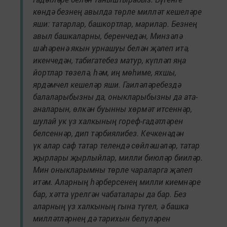
көндә безнең авылда төрле милләт кешеләре
яши: татарлар, башкортлар, марилар. Безнең
авыл башкаларны, беренчедән, Минзәлә
шәһәренә якын урнашуы белән җәлеп итә,
икенчедән, табигатебез матур, күпләп яңа
йортлар төзелә, һәм, иң мөһиме, яхшы,
ярдәмчел кешеләр яши. Гаиләләребездә
балаларыбызны да, оныкларыбызны да ата-
аналарын, өлкән буынны хөрмәт итсеннәр,
шулай ук үз халкының гореф-гадәтләрен
белсеннәр, дип тәрбиялибез. Кечкенәдән
үк алар саф татар телендә сөйләшәләр, татар
җырлары җырлыйлар, милли биюләр бииләр.
Мин оныкларымны төрле чараларга җәлеп
итәм. Аларның һәрберсенең милли киемнәре
бар, хәтта үрелгән чабаталары да бар. Без
аларның үз халкының гына түгел, ә башка
милләтләрнең дә тарихын белүләрен