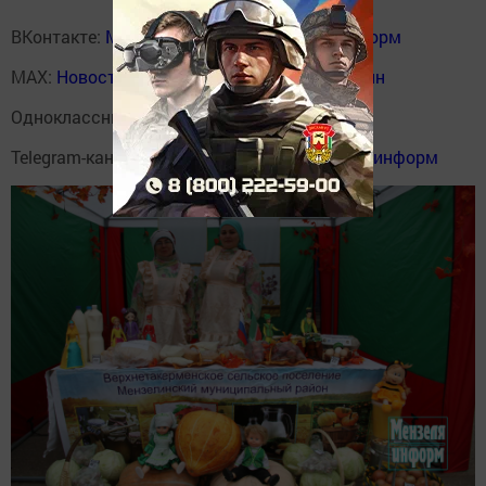
ВКонтакте:
Мензелинск news - Мензеля-информ
MAX:
Новости Мензелинска - Мензеля онлайн
Одноклассники:
ok.ru/menzelinsk
Telegram-канал:
Мензелинск news - Мензеля-информ