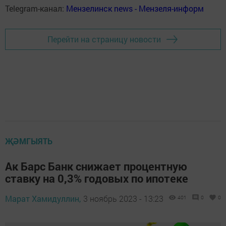
Telegram-канал:
Мензелинск news - Мензеля-информ
Перейти на страницу новости
ҖӘМГЫЯТЬ
Ак Барс Банк снижает процентную
ставку на 0,3% годовых по ипотеке
Марат Хамидуллин,
3 ноябрь 2023 - 13:23
401
0
0