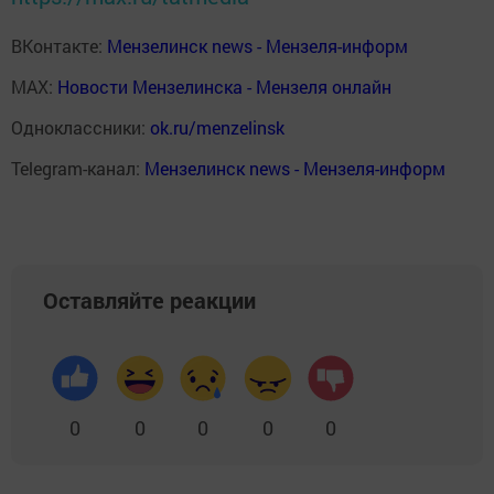
ВКонтакте:
Мензелинск news - Мензеля-информ
MAX:
Новости Мензелинска - Мензеля онлайн
Одноклассники:
ok.ru/menzelinsk
Telegram-канал:
Мензелинск news - Мензеля-информ
Оставляйте реакции
0
0
0
0
0