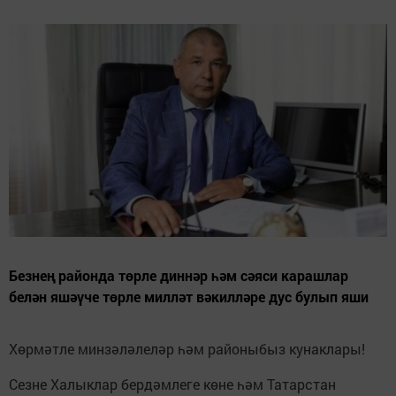
Безнең районда төрле диннәр һәм сәяси карашлар
белән яшәүче төрле милләт вәкилләре дус булып яши
Хөрмәтле минзәләлеләр һәм районыбыз кунаклары!
Сезне Халыклар бердәмлеге көне һәм Татарстан