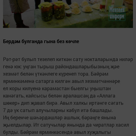
Бердәм булганда гына без көчле
Рәт-рәт булып тезелеп киткән сату нокталарында ниләр
генә юк: уңган тырыш райондашларыбызның җәе
хезмәт белән үткәнлеге күренеп тора. Бәйрәм
ярминкәменә сатарга килгән авыл хезмәтчәннәре
ел коры килүенә карамастан быелгы уңыштан
канәгать, кайсысы белән аралашсаң да «Аллага
шөкер» дип җавап бирә. Авыл халкы иртәнге сәгать
7 дә үк сатып алучыларны кабул итә башлады.
Иң беренче шәһәрдәшләр ашлык, бәрәңге янына
җыелдылар. Ит сатучылар янында да чиратлар хасил
булды. Бәйрәм ярминкәсендә авыл хуҗалыгы