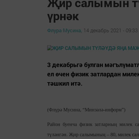
Җир салымын т
үрнәк
Флура Мусина,
14 декабрь 2021 - 09:33
3 декабрьгә булган мәгълүмат
ел өчен физик затлардан мил
тәшкил итә.
(Флүрә Мусина, “Минзәлә-информ”)
Район буенча физик затларның милек с
түләнгән. Җир салымының – 80, милек са