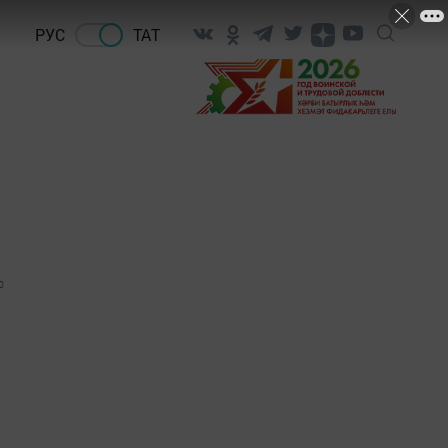
РУС
ТАТ
0