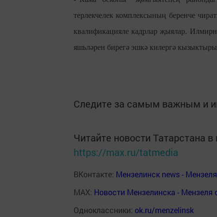
терлекчелек комплексының беренче чират
квалификацияле кадрлар җыялар. Илмирн
яшьләрен бирегә эшкә килергә кызыктырыр
Следите за самым важным и 
Читайте новости Татарстана 
https://max.ru/tatmedia
ВКонтакте:
Мензелинск news - Мензел
MAX:
Новости Мензелинска - Мензеля 
Одноклассники:
ok.ru/menzelinsk