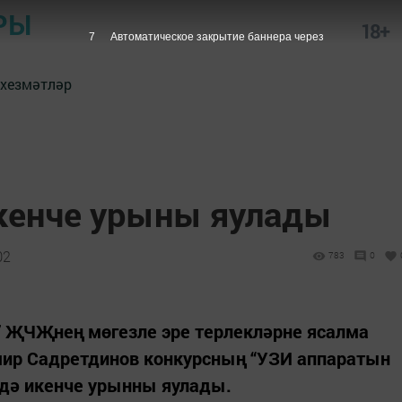
РЫ
18+
6
Автоматическое закрытие баннера через
 хезмәтләр
кенче урыны яулады
02
783
0
 ҖЧҖнең мөгезле эре терлекләрне ясалма
ир Садретдинов конкурсның “УЗИ аппаратын
ндә икенче урынны яулады.