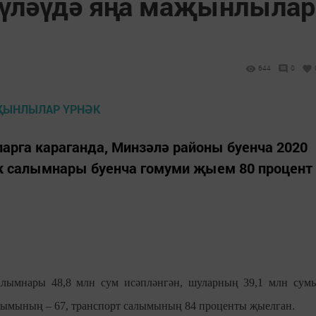
үләүдә яңа маҗынлылар
644
0
ларга караганда, Минзәлә районы буенча 2020
ек салымнары буенча гомуми җыем 80 процент
алымнары 48,8 млн сум исәпләнгән, шуларның 39,1 млн сум
лымының – 67, транспорт салымының 84 проценты җыелган.