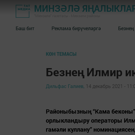
МИНЗӘЛӘ ЯҢАЛЫКЛА
"Минзәлә" газетасы - Минзәлә районы
Баш бит
Реклама бирүчеләргә
Безнең
КӨН ТЕМАСЫ
Безнең Илмир и
Дильфас Галиев,
14 декабрь 2021 - 11:
Районыбызның “Кама беконы”
орлыкландыру операторы Илм
гамәли куллану” номинациясе