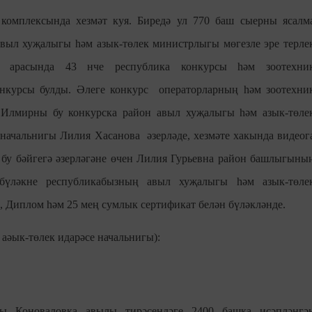
омплексында хезмәт куя. Биредә ул 770 баш сыерны ясалм
авыл хуҗалыгы һәм азык-төлек министрлыгы мөгезле эре терле
ы арасында 43 нче республика конкурсы һәм зоотехни
онкурсы булды. Әлеге конкурс операторларның һәм зоотехни
Илмирны бу конкурска район авыл хуҗалыгы һәм азык-төле
начальнигы Лилия Хасанова әзерләде, хезмәте хакында видеог
бу бәйгегә әзерләгәне өчен Лилия Гурьевна район башлыгыны
бүләкне республикабызның авыл хуҗалыгы һәм азык-төле
 Диплом һәм 25 мең сумлык сертификат белән бүләкләнде.
аәык-төлек идарәсе начальнигы):
гы Коноваловка авылы тирәсендәге 2400 башка исәпләнгә