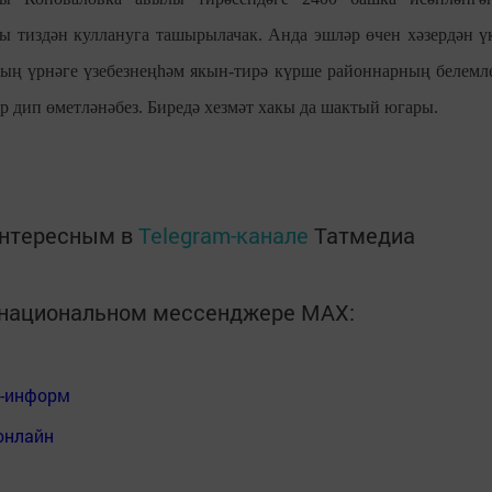
ы тиздән куллануга ташырылачак. Анда эшләр өчен хәзердән ү
ың үрнәге үзебезнеңһәм якын-тирә күрше районнарның белемл
 дип өметләнәбез. Биредә хезмәт хакы да шактый югары.
интересным в
Telegram-канале
Татмедиа
в национальном мессенджере MАХ:
я-информ
онлайн