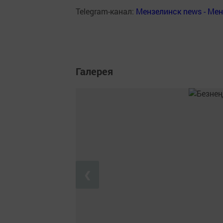
Telegram-канал:
Мензелинск news - Ме
Галерея
❮