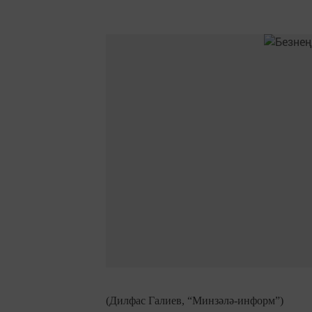
(Дилфас Галиев, “Минзәлә-информ”)