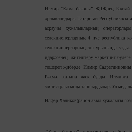
Илмир “Кама беконы” ҖЧҖнең Балтай к
орлыкландыра. Татарстан Республикасы 
асраучы хуҗалыкларның операторлар
селекционерларның 4 нче республика к
селекционерларның эш урынында узды. 
идарәсенең җитештерү-маркетинг бүлеге 
төшереп җибәрде. Илмир Садретдиновны 
Рәхмәт хатына лаек булды. Илмирга 
министрлыгында тапшырдылар. Ул медаль,
Илфар Халиков(район авыл хуҗалыгы һәм 
-“Кама беконы” җәмгыятенең районда