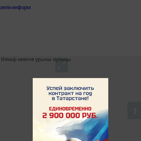
нзеля-информ
❯