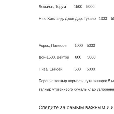
Лексион, Торум 1500 5000
Нью Холланд, Джон Дир, Тукано 1300 5
Акрос, Палессе 1000 5000
Дон-1500, Вектор 800 5000
Нива, Енисей 500 5000
Беренче тапкыр нормасын үтәгәннәргә 5 
тапкыр үтәгәннәргә хуҗалыклар үзләрене
Следите за самым важным и 