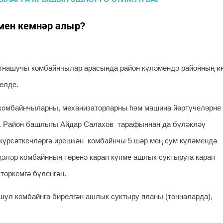
мен кемнәр алыр?
тнашучы комбайнчылар арасында район күләмендә районның и
телде.
омбайнчыларны, механизаторларны һәм машина йөртүчеләрне
. Район башлыгы Айдар Салахов тарафыннан да бүләкләү
күрсәткечләргә ирешкән комбайнчы 5 шәр мең сум күләмендә
әләр комбайнның төренә карап күпме ашлык суктыруга карап
төркемгә бүленгән.
 шул комбайнга бирелгән ашлык суктыру планы (тонналарда),