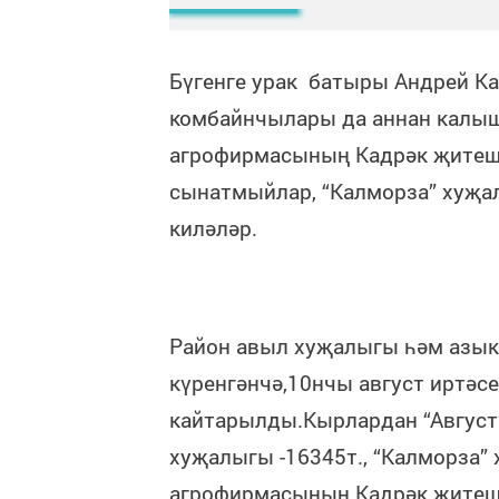
Бүгенге урак батыры Андрей Ка
комбайнчылары да аннан калыш
агрофирмасының Кадрәк җитеш
сынатмыйлар, “Калморза” хуҗ
киләләр.
Район авыл хуҗалыгы һәм азык
күренгәнчә,10нчы август иртә
кайтарылды.Кырлардан “Август
хуҗалыгы -16345т., “Калморза”
агрофирмасының Кадрәк җитеш