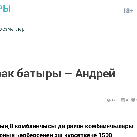
РЫ
18+
 хезмәтләр
урак батыры – Андрей
678
0
ның 8 комбайнчысы да район комбайнчылары
рның һәрберсенең эш күрсәткече 1500