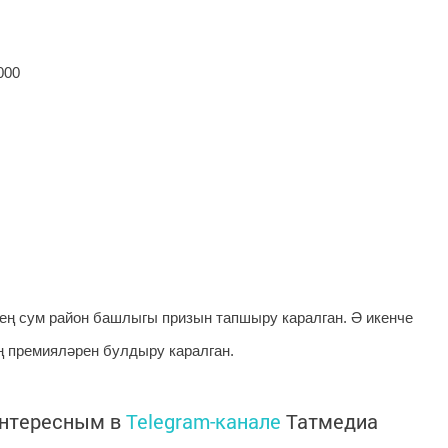
000
мең сум район башлыгы призын тапшыру каралган. Ә икенче
ң премияләрен булдыру каралган.
интересным в
Telegram-канале
Татмедиа