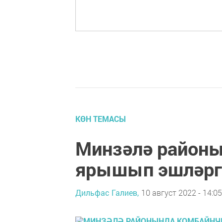
КӨН ТЕМАСЫ
Минзәлә район
ярышып эшләргә
Дильфас Галиев,
10 август 2022 - 14:05