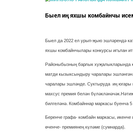
Быел иң яхшы комбайнчы исе
Быел да 2022 ел урып-җыю эшләрендә ка
яхшы комбайнчылары конкурсы игълан и
Районыбызның барлык хуҗалыкларында к
матди кызыксындыру чаралары эшләнгән
чаралары эшләнде. Суктыруда иң югары 
махсус премия белән бүләкләнәчәк.Нәтиҗ
билгеләнә. Комбайннар маркасы буенча 5 
Беренче графа- комбайн маркасы, икенче
өченче- премиянең күләме (сумнарда).