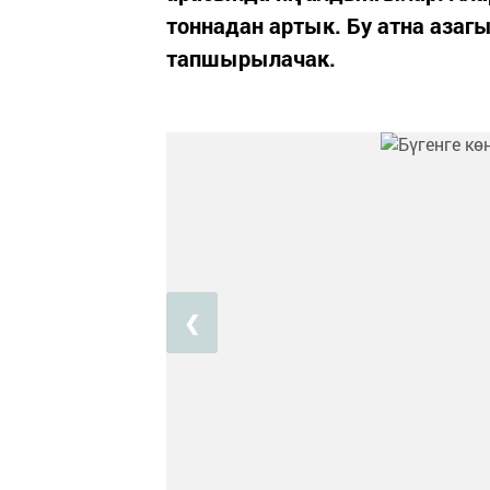
тоннадан артык. Бу атна аза
тапшырылачак.
❮