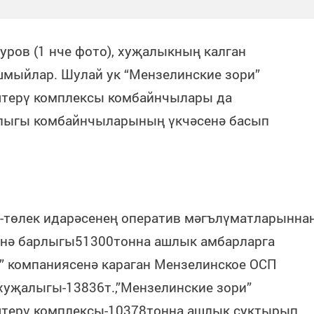
уров (1 нче фото), хуҗалыкның калган
мыйлар. Шулай ук “Мензелинские зори”
терү комплексы комбайнчылары да
алыгы комбайнчыларының үкчәсенә басып
-төлек идарәсенең оператив мәгълүматларынна
сенә барлыгы51300тонна ашлык амбарларга
” компаниясенә караган Мензелинское ОСП
 хуҗалыгы-13836т.,”Мензелинские зори”
терү комплексы-10378тонна ашлык суктырып