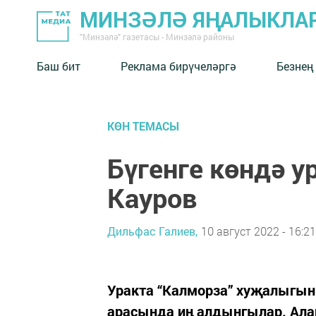
МИНЗӘЛӘ ЯҢАЛЫКЛА
"Минзәлә" газетасы - Минзәлә районы
Баш бит
Реклама бирүчеләргә
Безнең
КӨН ТЕМАСЫ
Бүгенге көндә 
Кауров
Дильфас Галиев,
10 август 2022 - 16:21
Уракта “Калморза” хуҗалыгы
арасында иң алдынгылар. Ала