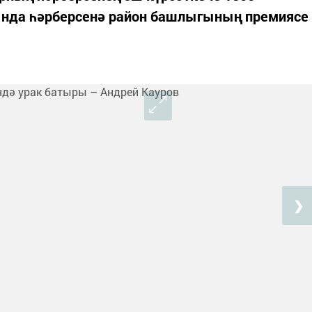
гында һәрберсенә район башлыгының премиясе
❯