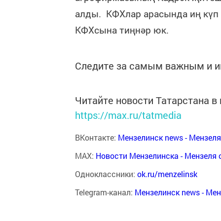
алды. КФХлар арасында иң күп 
КФХсына тиңнәр юк.
Следите за самым важным и 
Читайте новости Татарстана 
https://max.ru/tatmedia
ВКонтакте:
Мензелинск news - Мензел
MAX:
Новости Мензелинска - Мензеля 
Одноклассники:
ok.ru/menzelinsk
Telegram-канал:
Мензелинск news - Ме