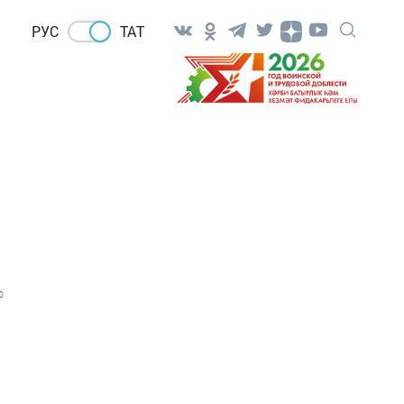
РУС
ТАТ
0