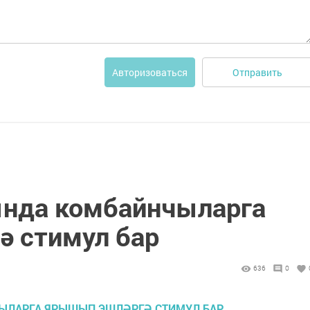
Отправить
Авторизоваться
ында комбайнчыларга
 стимул бар
636
0