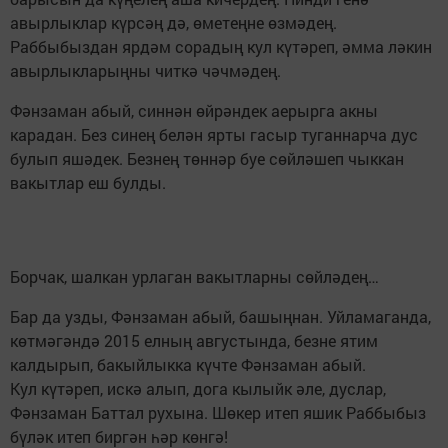
авырлыклар күрсәң дә, өметеңне өзмәдең.
Раббыбыздан ярдәм сорадың кул күтәреп, әмма ләкин
авырлыкларыңны читкә чәчмәдең.
Фәнзаман абый, синнән өйрәндек аерырга акны
карадан. Без синең белән ярты гасыр туганнарча дус
булып яшәдек. Безнең төннәр буе сөйләшеп чыккан
вакытлар еш булды.
Борчак, шалкан урлаган вакытларны сөйләдең…
Бар да узды, Фәнзаман абый, башыңнан. Уйламаганда,
көтмәгәндә 2015 елның августында, безне ятим
калдырып, бакыйлыкка күчте Фәнзаман абый.
Кул күтәреп, искә алып, дога кылыйк әле, дуслар,
Фәнзаман Баттал рухына. Шөкер итеп яшик Раббыбыз
бүләк итеп биргән һәр көнгә!