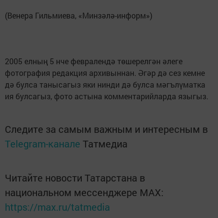
(Венера Гильмиева, «Минзәлә-информ»)
2005 елның 5 нче февралендә төшерелгән әлеге
фотография редакция архивыннан. Әгәр дә сез кемне
дә булса танысагыз яки нинди дә булса мәгълүматка
ия булсагыз, фото астына комментарийларда языгыз.
Следите за самым важным и интересным в
Telegram-канале
Татмедиа
Читайте новости Татарстана в
национальном мессенджере MАХ:
https://max.ru/tatmedia