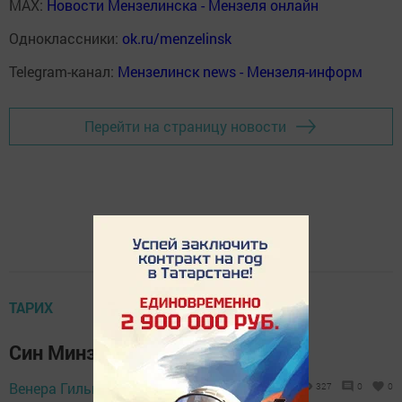
MAX:
Новости Мензелинска - Мензеля онлайн
Одноклассники:
ok.ru/menzelinsk
Telegram-канал:
Мензелинск news - Мензеля-информ
Перейти на страницу новости
ТАРИХ
Син Минзәләне беләсеңме?
16 февраль 2025 -
Венера Гильмиева,
327
0
0
08:40