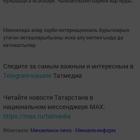
булышырга исәпләре..Чынлап!!Бәхетләренә кар яуды..
Минзәләдә алар хәрби интернациональ бурычларын
үтәгән якташларыбызны искә алу митингында да
катнаштылар.
Следите за самым важным и интересным в
Telegram-канале
Татмедиа
Читайте новости Татарстана в
национальном мессенджере MАХ:
https://max.ru/tatmedia
ВКонтакте:
Мензелинск news - Мензеля-информ