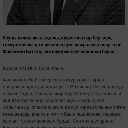
Язучы халкы якты җылы, күңеле юктыр бер кере,
гомере өзелсә дә язучының сүзе яшәр озак еллар тере.
Фәнзаман Баттал, син шундый язучыларның берсе.
Корбан ГАЛИЕВ, Түбән Кама
Фәнзаман абый гомеренең матур вакытларын
авырлыкларда уздырды ул. 1939 елның 16 февралендә
елмаеп тудың Минзәлә җирендә.Ятим үстең, ачлыкны
җиңдең, юрганыңа карап аягыңны суздың син.
Ачлыгын да, ялангачлыгын да күп күрде.Өлешеңә тигән
көмешеңдер, ачысын күп тойдың яшьләрнең, тешеңне
кысып түзгән чакларың булды. Син әнә шуларның
барысын да күңелең аша кичердең. Нинди генә