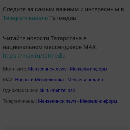
Следите за самым важным и интересным в
Telegram-канале
Татмедиа
Читайте новости Татарстана в
национальном мессенджере MАХ:
https://max.ru/tatmedia
ВКонтакте:
Мензелинск news - Мензеля-информ
MAX:
Новости Мензелинска - Мензеля онлайн
Одноклассники:
ok.ru/menzelinsk
Telegram-канал:
Мензелинск news - Мензеля-информ