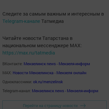
Следите за самым важным и интересным в
Telegram-канале
Татмедиа
Читайте новости Татарстана в
национальном мессенджере MАХ:
https://max.ru/tatmedia
ВКонтакте:
Мензелинск news - Мензеля-информ
MAX:
Новости Мензелинска - Мензеля онлайн
Одноклассники:
ok.ru/menzelinsk
Telegram-канал:
Мензелинск news - Мензеля-информ
Перейти на страницу новости