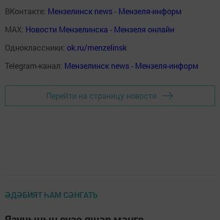
ВКонтакте:
Мензелинск news - Мензеля-информ
MAX:
Новости Мензелинска - Мензеля онлайн
Одноклассники:
ok.ru/menzelinsk
Telegram-канал:
Мензелинск news - Мензеля-информ
Перейти на страницу новости
ӘДӘБИЯТ ҺАМ СӘНГАТЬ
Язучының сүзе яшәр мәңге