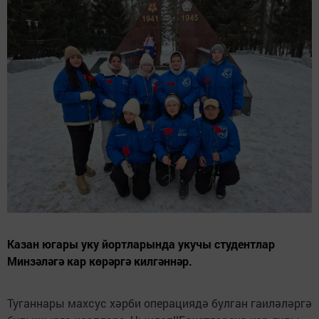
Казан югары уку йортларында укучы студентлар
Минзәләгә кар көрәргә килгәннәр.
Туганнары махсус хәрби операциядә булган гаиләләргә