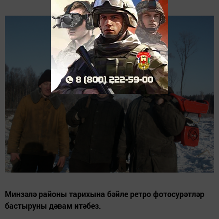
Минзәлә районы тарихына бәйле ретро фотосурәтләр
бастыруны дәвам итәбез.