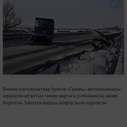
Безнең мәгълүматлар буенча «Газель» автомашинасы
идарәсен югалтып тимер киртәгә (отбойник)ка килеп
бәрелгән. Бәхеткә каршы шофер зыян күрмәгән.