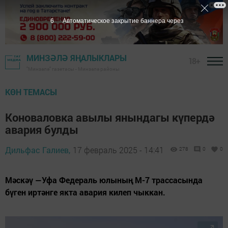
5
Автоматическое закрытие баннера через
МИНЗӘЛӘ ЯҢАЛЫКЛАРЫ
18+
"Минзәлә" газетасы - Минзәлә районы
КӨН ТЕМАСЫ
Коноваловка авылы янындагы күпердә
авария булды
Дильфас Галиев,
17 февраль 2025 - 14:41
278
0
0
Мәскәү —Уфа Федераль юлының М-7 трассасында
бүген иртәнге якта авария килеп чыккан.