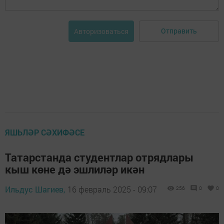
Отправить
Авторизоваться
ЯШЬЛӘР СӘХИФӘСЕ
Татарстанда студентлар отрядлары
кыш көне дә эшлиләр икән
Ильдус Шагиев,
16 февраль 2025 - 09:07
256
0
0