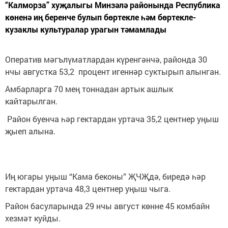
“Калморза” хуҗалыгы Минзәлә районында Республика
көненә иң беренче булып бөртекле һәм бөртекле-
кузаклы культуралар урагын тәмамлады
Оператив мәгълүматлардан күренгәнчә, районда 30
нчы августка 53,2 процент игеннәр суктырып алынган.
Амбарларга 70 мең тоннадан артык ашлык
кайтарылган.
Район буенча һәр гектардан уртача 35,2 центнер уңыш
җыеп алына.
Иң югары уңыш “Кама беконы” ҖЧҖдә, биредә һәр
гектардан уртача 48,3 центнер уңыш чыга.
Район басуларында 29 нчы август көнне 45 комбайн
хезмәт куйды.