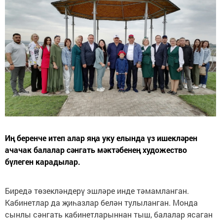
Иң беренче итеп алар яңа уку елында үз ишекләрен
ачачак балалар сәнгать мәктәбенең художество
бүлеген карадылар.
Биредә төзекләндерү эшләре инде тәмамланган.
Кабинетлар да җиһазлар белән тулыланган. Монда
сынлы сәнгать кабинетларыннан тыш, балалар ясаган