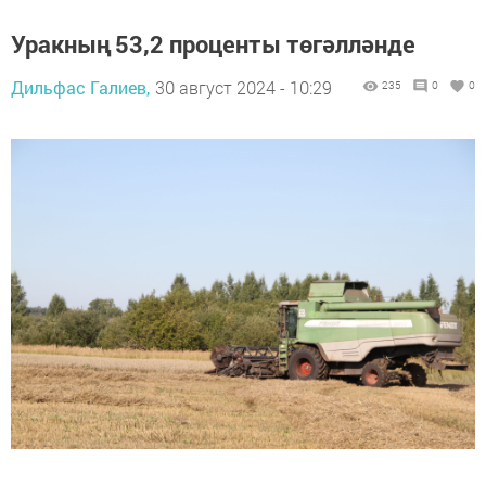
Уракның 53,2 проценты төгәлләнде
Дильфас Галиев,
30 август 2024 - 10:29
235
0
0