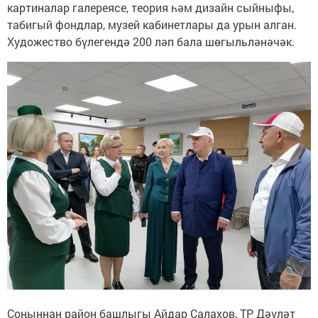
картиналар галереясе, теория һәм дизайн сыйныфы,
табигый фондлар, музей кабинетлары да урын алган.
Художество бүлегендә 200 ләп бала шөгыльләнәчәк.
Соңыннан район башлыгы Айдар Салахов, ТР Дәүләт