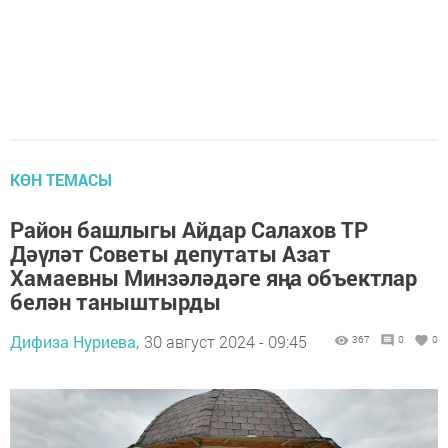
КӨН ТЕМАСЫ
Район башлыгы Айдар Салахов ТР
Дәүләт Советы депутаты Азат
Хамаевны Минзәләдәге яңа объектлар
белән таныштырды
Дифиза Нуриева,
30 август 2024 - 09:45
367
0
0