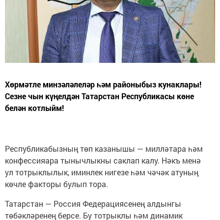
Хөрмәтле минзәләлеләр һәм районыбыз кунаклары!
Сезне чын күңелдән Татарстан Республикасы көне
белән котлыйм!
Республикабызның төп казанышы — милләтара һәм
конфессияара тынычлыкны саклап калу. Нәкъ менә
ул тотрыклылык, иминлек нигезе һәм чәчәк атуның
көчле факторы булып тора.
Татарстан — Россия Федерациясенең алдынгы
төбәкләренең берсе. Бу тотрыклы һәм динамик