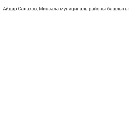
Айдар Салахов, Минзәлә муниципаль районы башлыгы
Следите за самым важным и интересным в
Telegram-канале
Татмедиа
Читайте новости Татарстана в
национальном мессенджере MАХ:
https://max.ru/tatmedia
ВКонтакте:
Мензелинск news - Мензеля-информ
MAX:
Новости Мензелинска - Мензеля онлайн
Одноклассники:
ok.ru/menzelinsk
Telegram-канал:
Мензелинск news - Мензеля-информ