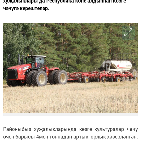
хуҗалыклары да Республика көне алдыннан көзге
чәчүгә керештеләр.
Районыбыз хуҗалыкларында көзге культуралар чәчү
өчен барысы 4мең тоннадан артык орлык хәзерләнгән.