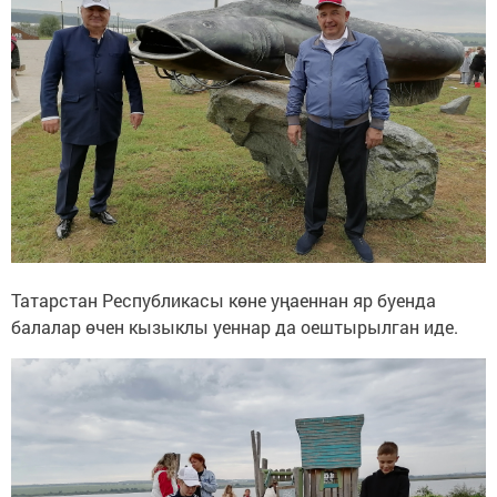
Татарстан Республикасы көне уңаеннан яр буенда
балалар өчен кызыклы уеннар да оештырылган иде.