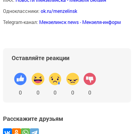
Одноклассники:
ok.ru/menzelinsk
Telegram-канал:
Мензелинск news - Мензеля-информ
Оставляйте реакции
0
0
0
0
0
Расскажите друзьям