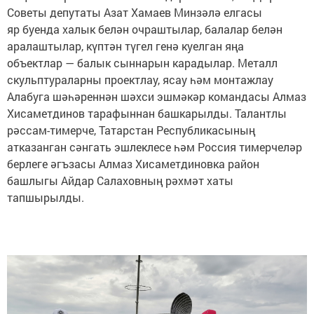
Советы депутаты Азат Хамаев Минзәлә елгасы
яр буенда халык белән очраштылар, балалар белән
аралаштылар, күптән түгел генә куелган яңа
объектлар — балык сыннарын карадылар. Металл
скульптураларны проектлау, ясау һәм монтажлау
Алабуга шәһәреннән шәхси эшмәкәр командасы Алмаз
Хисаметдинов тарафыннан башкарылды. Талантлы
рәссам-тимерче, Татарстан Республикасының
атказанган сәнгать эшлеклесе һәм Россия тимерчеләр
берлеге әгъзасы Алмаз Хисаметдиновка район
башлыгы Айдар Салаховның рәхмәт хаты
тапшырылды.