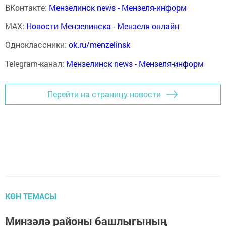
ВКонтакте:
Мензелинск news - Мензеля-информ
MAX:
Новости Мензелинска - Мензеля онлайн
Одноклассники:
ok.ru/menzelinsk
Telegram-канал:
Мензелинск news - Мензеля-информ
Перейти на страницу новости
КӨН ТЕМАСЫ
Минзәлә районы башлыгының