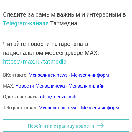
Следите за самым важным и интересным в
Telegram-канале
Татмедиа
Читайте новости Татарстана в
национальном мессенджере MАХ:
https://max.ru/tatmedia
ВКонтакте:
Мензелинск news - Мензеля-информ
MAX:
Новости Мензелинска - Мензеля онлайн
Одноклассники:
ok.ru/menzelinsk
Telegram-канал:
Мензелинск news - Мензеля-информ
Перейти на страницу новости