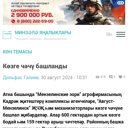
МИНЗӘЛӘ ЯҢАЛЫКЛАРЫ
18+
"Минзәлә" газетасы - Минзәлә районы
КӨН ТЕМАСЫ
Көзге чәчү башланды
Дильфас Галиев,
30 август 2024 - 10:31
319
0
0
Атна башында “Мензелинские зори” агрофирмасының
Кадрәк җитештерү комплексы игенчеләре, “Август-
Мензелинск” ҖЧҖ һәм механизаторлары көзге чәчүне
башлап җибәрделәр. Алар 600 гектардан артык көзге
бодай һәм 159 гектар арыш чәчтеләр. Районның башка