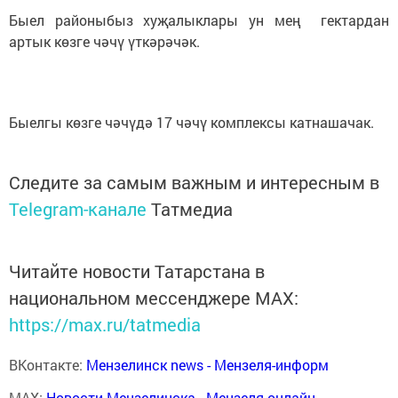
Быел районыбыз хуҗалыклары ун мең гектардан
артык көзге чәчү үткәрәчәк.
Быелгы көзге чәчүдә 17 чәчү комплексы катнашачак.
Следите за самым важным и интересным в
Telegram-канале
Татмедиа
Читайте новости Татарстана в
национальном мессенджере MАХ:
https://max.ru/tatmedia
ВКонтакте:
Мензелинск news - Мензеля-информ
MAX:
Новости Мензелинска - Мензеля онлайн