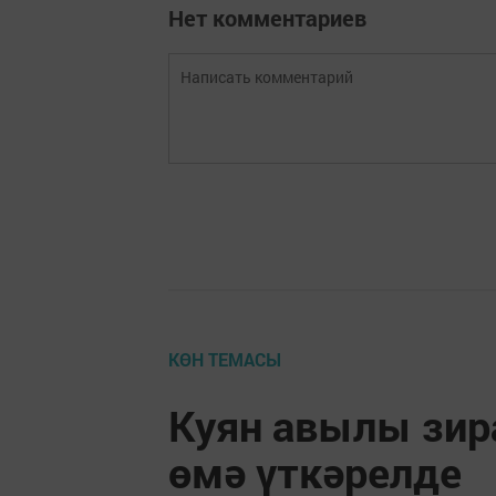
Нет комментариев
КӨН ТЕМАСЫ
Куян авылы зир
өмә үткәрелде