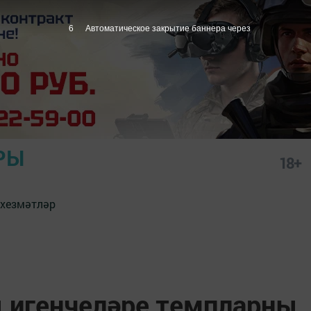
4
Автоматическое закрытие баннера через
РЫ
18+
 хезмәтләр
 игенчеләре темпларны