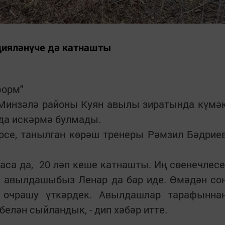
цияләнүче дә катнашты
форм"
 Минзәлә районы Куян авылы зиратында күмә
 да искәрмә булмады.
се, танылган көрәш тренеры Рәмзил Бәдрие
аса да, 20 ләп кеше катнашты. Иң сөенечлесе
н авылдашыбыз Ленар да бар иде. Өмәдән со
 очрашу үткәрдек. Авылдашлар тарафынна
белән сыйландык, - дип хәбәр итте.