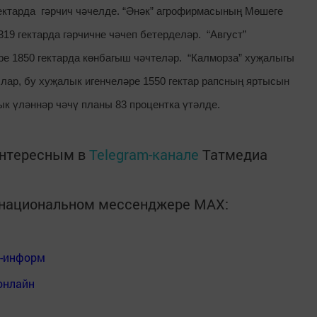
гектарда гәрчич чәчелде. “Әнәк” агрофирмасының Мөшеге
319 гектарда гәрчичне чәчеп бетерделәр. “Август”
е 1850 гектарда көнбагыш чәчтеләр. “Калморза” хуҗалыгы
ылар, бу хуҗалык игенчеләре 1550 гектар рапсның яртысын
к үләннәр чәчү планы 83 процентка үтәлде.
интересным в
Telegram-канале
Татмедиа
в национальном мессенджере MАХ:
я-информ
онлайн