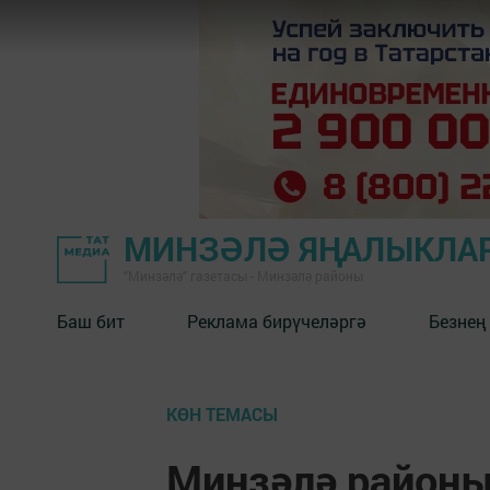
МИНЗӘЛӘ ЯҢАЛЫКЛА
"Минзәлә" газетасы - Минзәлә районы
Баш бит
Реклама бирүчеләргә
Безнең
КӨН ТЕМАСЫ
Минзәлә районы