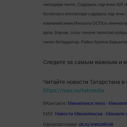
чөгендере чәчте. Сидераль пар өчен 424 
бүлекчәсе игенчеләре сидераль пар өчен 
компаниясенең Минзәлә ОСПсы игенчеләр
арпа, борчак, солы чәчүне төгәлләп куйд
чәчеп бетерделәр. Район буенча берьеллы
Следите за самым важным и 
Читайте новости Татарстана 
https://max.ru/tatmedia
ВКонтакте:
Мензелинск news - Мензел
MAX:
Новости Мензелинска - Мензеля 
Одноклассники:
ok.ru/menzelinsk