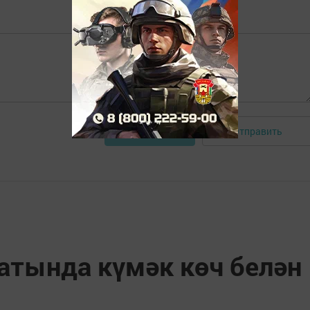
Отправить
Авторизоваться
атында күмәк көч белән