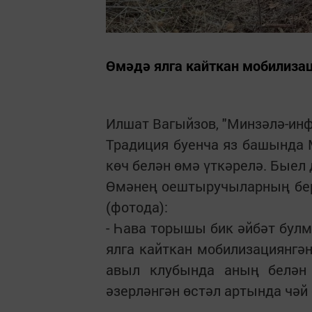
Өмәдә ялга кайткан мобилиза
Илшат Вагыйзов, "Минзәлә-ин
Традиция буенча яз башында
көч белән өмә үткәрелә. Быел
Өмәнең оештыручыларның бер
(фотода):
- Һава торышы бик әйбәт булм
ялга кайткан мобилизациянгә
авыл клубында аның белән
әзерләнгән өстәл артында чәй 