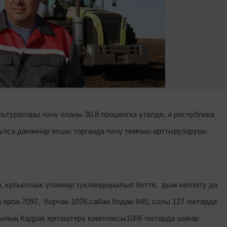
ультуралары чәчү планы 30,8 процентка үтәлде, ә республика
булса дакөннәр яхшы торганда чәчү темпын арттырузарури.
р, күпьеллык үләннәр тукландырылып бетте, дым каплату да
арпа-7097, борчак-1076,сабан бодае-845, солы 127 гектарда
сының Кадрәк җитештерү комплексы1006 гектарда шикәр