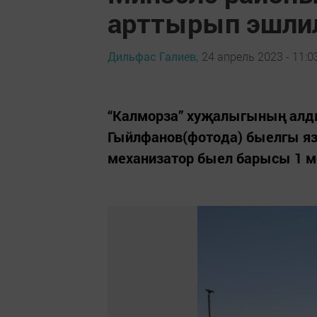
арттырып эшли
Дильфас Галиев,
24 апрель 2023 - 11:0
“Калморза” хуҗалыгының алд
Гыйлфанов(фотода) быелгы яз
механизатор быел барысы 1 ме