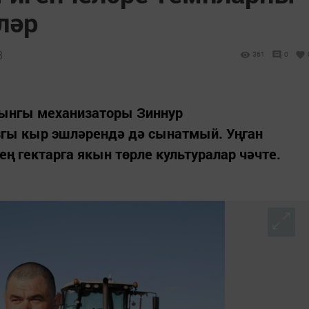
ләр
3
361
0
ынгы механизаторы Зиннур
гы кыр эшләрендә дә сынатмый. Уңган
ң гектарга якын төрле культуралар чәчте.