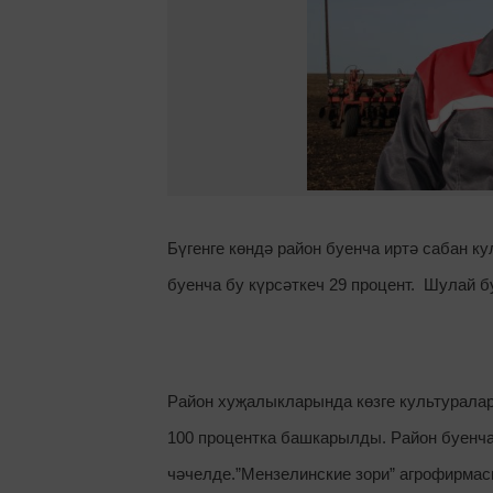
Бүгенге көндә район буенча иртә сабан к
буенча бу күрсәткеч 29 процент. Шулай 
Район хуҗалыкларында көзге культурала
100 процентка башкарылды. Район буенча 
чәчелде.”Мензелинские зори” агрофирма