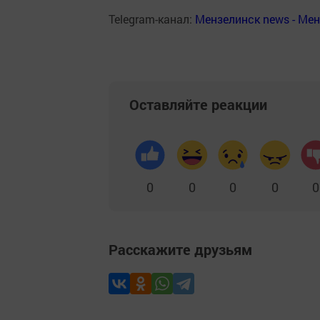
Telegram-канал:
Мензелинск news - Ме
Оставляйте реакции
0
0
0
0
0
Расскажите друзьям