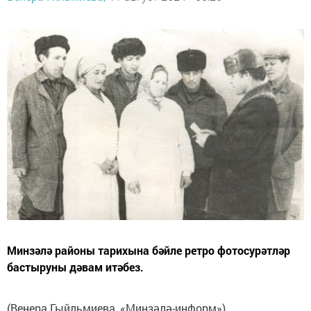
Минзәлә районы тарихына бәйле ретро фотосурәтләр
бастыруны дәвам итәбез.
(Венера Гыйльмиева, «Минзәлә-информ»)