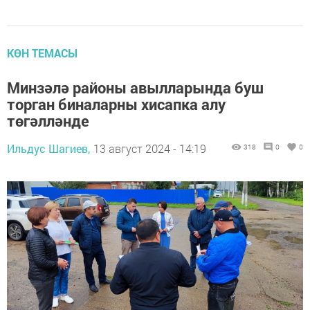
КӨН ТЕМАСЫ
Минзәлә районы авылларында буш
торган биналарны хисапка алу
төгәлләнде
Ильдус Шагиев,
13 август 2024 - 14:19
318
0
0