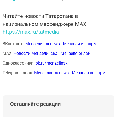
Читайте новости Татарстана в
национальном мессенджере MАХ:
https://max.ru/tatmedia
ВКонтакте:
Мензелинск news - Мензеля-информ
MAX:
Новости Мензелинска - Мензеля онлайн
Одноклассники:
ok.ru/menzelinsk
Telegram-канал:
Мензелинск news - Мензеля-информ
Оставляйте реакции