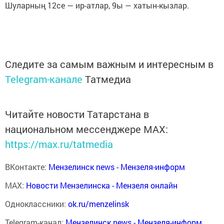
Шуларның 12се — ир-атлар, 9ы — хатын-кызлар.
Следите за самым важным и интересным в
Telegram-канале
Татмедиа
Читайте новости Татарстана в
национальном мессенджере MАХ:
https://max.ru/tatmedia
ВКонтакте:
Мензелинск news - Мензеля-информ
MAX:
Новости Мензелинска - Мензеля онлайн
Одноклассники:
ok.ru/menzelinsk
Telegram-канал:
Мензелинск news - Мензеля-информ