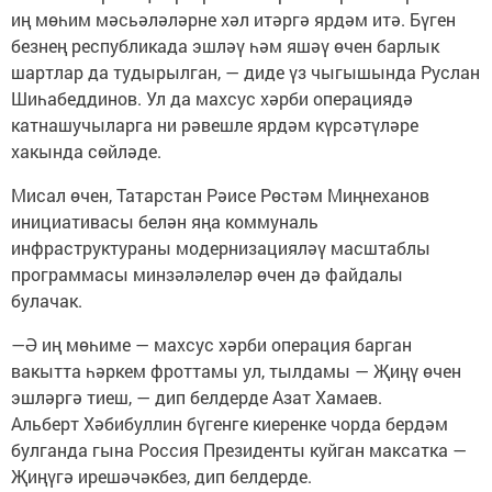
иң мөһим мәсьәләләрне хәл итәргә ярдәм итә. Бүген
безнең республикада эшләү һәм яшәү өчен барлык
шартлар да тудырылган, — диде үз чыгышында Руслан
Шиһабеддинов. Ул да махсус хәрби операциядә
катнашучыларга ни рәвешле ярдәм күрсәтүләре
хакында сөйләде.
Мисал өчен, Татарстан Рәисе Рөстәм Миңнеханов
инициативасы белән яңа коммуналь
инфраструктураны модернизацияләү масштаблы
программасы минзәләлеләр өчен дә файдалы
булачак.
—Ә иң мөһиме — махсус хәрби операция барган
вакытта һәркем фроттамы ул, тылдамы — Җиңү өчен
эшләргә тиеш, — дип белдерде Азат Хамаев.
Альберт Хәбибуллин бүгенге киеренке чорда бердәм
булганда гына Россия Президенты куйган максатка —
Җиңүгә ирешәчәкбез, дип белдерде.