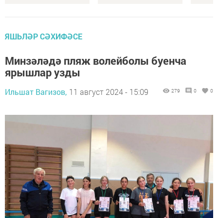
ЯШЬЛӘР СӘХИФӘСЕ
Минзәләдә пляж волейболы буенча
ярышлар узды
Ильшат Вагизов,
11 август 2024 - 15:09
279
0
0