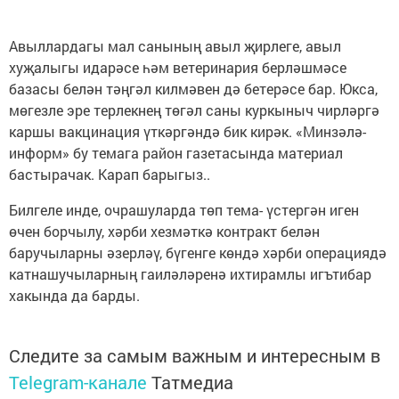
Авыллардагы мал санының авыл җирлеге, авыл
хуҗалыгы идарәсе һәм ветеринария берләшмәсе
базасы белән тәңгәл килмәвен дә бетерәсе бар. Юкса,
мөгезле эре терлекнең төгәл саны куркыныч чирләргә
каршы вакцинация үткәргәндә бик кирәк. «Минзәлә-
информ» бу темага район газетасында материал
бастырачак. Карап барыгыз..
Билгеле инде, очрашуларда төп тема- үстергән иген
өчен борчылу, хәрби хезмәткә контракт белән
баручыларны әзерләү, бүгенге көндә хәрби операциядә
катнашучыларның гаиләләренә ихтирамлы игътибар
хакында да барды.
Следите за самым важным и интересным в
Telegram-канале
Татмедиа