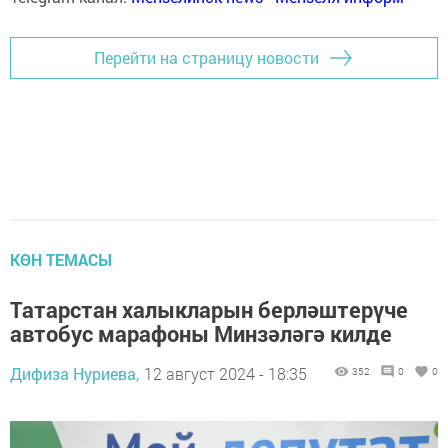
Перейти на страницу новости
КӨН ТЕМАСЫ
Татарстан халыкларын берләштерүче
автобус марафоны Минзәләгә килде
Дифиза Нуриева,
12 август 2024 - 18:35
352
0
0