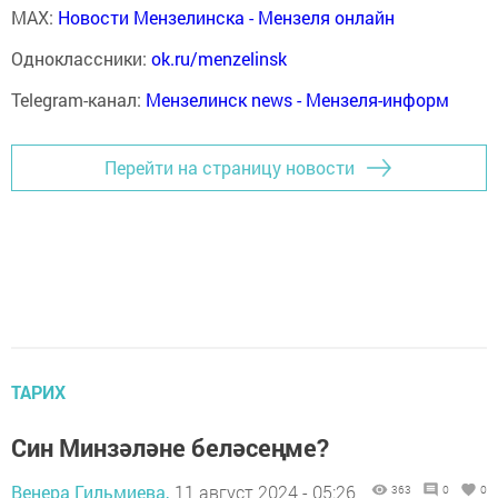
MAX:
Новости Мензелинска - Мензеля онлайн
Одноклассники:
ok.ru/menzelinsk
Telegram-канал:
Мензелинск news - Мензеля-информ
Перейти на страницу новости
ТАРИХ
Син Минзәләне беләсеңме?
Венера Гильмиева,
11 август 2024 - 05:26
363
0
0