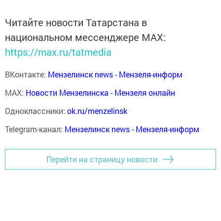
Читайте новости Татарстана в
национальном мессенджере MАХ:
https://max.ru/tatmedia
ВКонтакте:
Мензелинск news - Мензеля-информ
MAX:
Новости Мензелинска - Мензеля онлайн
Одноклассники:
ok.ru/menzelinsk
Telegram-канал:
Мензелинск news - Мензеля-информ
Перейти на страницу новости