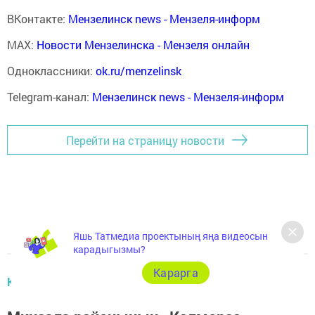
ВКонтакте:
Мензелинск news - Мензеля-информ
MAX:
Новости Мензелинска - Мензеля онлайн
Одноклассники:
ok.ru/menzelinsk
Telegram-канал:
Мензелинск news - Мензеля-информ
Перейти на страницу новости
Яшь Татмедиа проектының яңа видеосын
карадыгызмы?
Карарга
КӨН ТЕМАСЫ