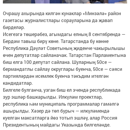
Очрашу ахырында килгән кунаклар «Минзәлә» район
газетасы журналистлары сорауларына да җавап
бирделәр.
Исегезгә төшерәбез, агымдагы елның 8 сентябрендә —
Бердәм тавыш бирү көне. Татарстанда бу көнне
Республика Дәүләт Советының җиденче чакырылышы
өчен депутатлар сайланачак. Татарстан Парламентына
биш елга 100 депутат сайлана. Шуларның 50се —
бермандатлы сайлау округлары буенча, 50се — сәяси
партияләрдән исемлек буенча тәкъдим ителгән
кандидатлар.
Билгеле булганча, узган биш ел эчендә республикада
зур эшләр башкарылды. Илкүләм проектлар,
республика һәм муниципаль программалар гамәлгә
ашырылды. Хәзер дә төп бурыч — илкүләмендә
куелган максатларга йөз тотып эшләү, алар Россия
Президентының майдагы Указында билгеләнде.