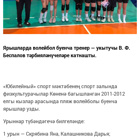
Ярышларда волейбол буенча тренер — укытучы В. Ф.
Беспалов тәрбияләнүчеләре катнашты.
«Юбилейный» спорт мәктәбенең спорт залында
физкультурачылар Көненә багышланган 2011-2012
елгы кызлар арасында пляж волейболы буенча
ярышлар узды.
Урыннар түбәндәгечә билгеләнде:
1 урын — Скрябина Яна, Калашникова Дарья;