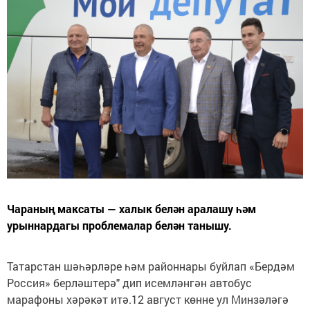
Чараның максаты — халык белән аралашу һәм
урыннардагы проблемалар белән танышу.
Татарстан шәһәрләре һәм районнары буйлап «Бердәм
Россия» берләштерә" дип исемләнгән автобус
марафоны хәрәкәт итә.12 август көнне ул Минзәләгә