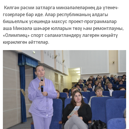
Килгән рәсми затларга минзәләлеләрнең дә үтенеч-
гозерләре бар иде. Алар республиканың алдагы
бишьеллык үсешендә махсус проект-программалар
аша Минзәлә шәһәре юлларын төзү һәм ремонтлауны,
«Олимпиец» спорт сәламәтләндерү лагерен киңәйтү
кирәклеген әйттеләр.