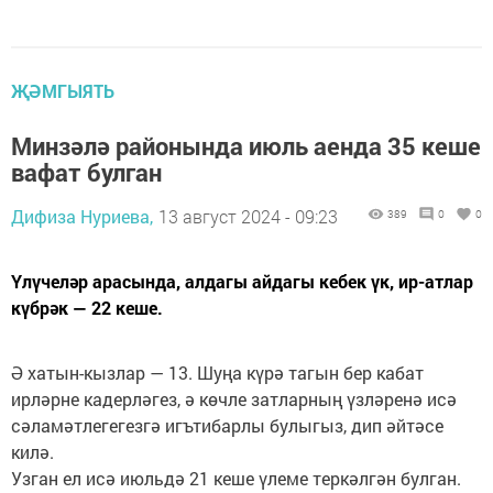
ҖӘМГЫЯТЬ
Минзәлә районында июль аенда 35 кеше
вафат булган
Дифиза Нуриева,
13 август 2024 - 09:23
389
0
0
Үлүчеләр арасында, алдагы айдагы кебек үк, ир-атлар
күбрәк — 22 кеше.
Ә хатын-кызлар — 13. Шуңа күрә тагын бер кабат
ирләрне кадерләгез, ә көчле затларның үзләренә исә
сәламәтлегегезгә игътибарлы булыгыз, дип әйтәсе
килә.
Узган ел исә июльдә 21 кеше үлеме теркәлгән булган.