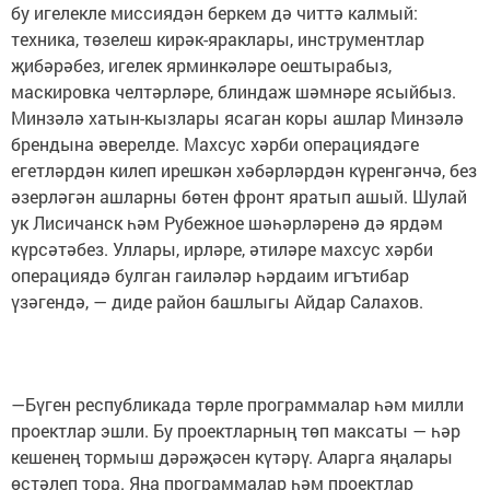
бу игелекле миссиядән беркем дә читтә калмый:
техника, төзелеш кирәк-яраклары, инструментлар
җибәрәбез, игелек ярминкәләре оештырабыз,
маскировка челтәрләре, блиндаж шәмнәре ясыйбыз.
Минзәлә хатын-кызлары ясаган коры ашлар Минзәлә
брендына әверелде. Махсус хәрби операциядәге
егетләрдән килеп ирешкән хәбәрләрдән күренгәнчә, без
әзерләгән ашларны бөтен фронт яратып ашый. Шулай
ук Лисичанск һәм Рубежное шәһәрләренә дә ярдәм
күрсәтәбез. Уллары, ирләре, әтиләре махсус хәрби
операциядә булган гаиләләр һәрдаим игътибар
үзәгендә, — диде район башлыгы Айдар Салахов.
—Бүген республикада төрле программалар һәм милли
проектлар эшли. Бу проектларның төп максаты — һәр
кешенең тормыш дәрәҗәсен күтәрү. Аларга яңалары
өстәлеп тора. Яңа программалар һәм проектлар