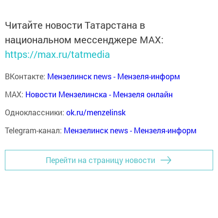
Читайте новости Татарстана в
национальном мессенджере MАХ:
https://max.ru/tatmedia
ВКонтакте:
Мензелинск news - Мензеля-информ
MAX:
Новости Мензелинска - Мензеля онлайн
Одноклассники:
ok.ru/menzelinsk
Telegram-канал:
Мензелинск news - Мензеля-информ
Перейти на страницу новости