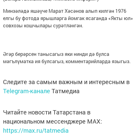
Минзәләдә яшәүче Марат Хәсәнов алып килгән 1976
елгы бу фотода ярышларга йомгак ясаганда «Якты юл»
совхозы кошчылары сурәтләнгән.
Әгәр берәрсен танысагыз яки нинди дә булса
мәгълүматка ия булсагыз, комментарийларда языгыз.
Следите за самым важным и интересным в
Telegram-канале
Татмедиа
Читайте новости Татарстана в
национальном мессенджере MАХ:
https://max.ru/tatmedia