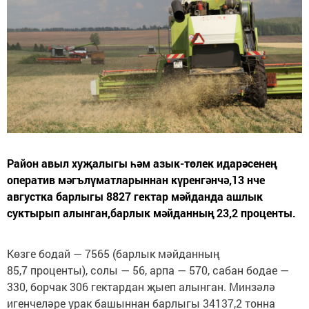
Район авыл хуҗалыгы һәм азык-төлек идарәсенең
оператив мәгълүматларыннан күренгәнчә,13 нче
августка барлыгы 8827 гектар мәйданда ашлык
суктырып алынган,барлык мәйданның 23,2 проценты.
Көзге бодай — 7565 (барлык мәйданның
85,7 проценты), солы — 56, арпа — 570, сабан бодае —
330, борчак 306 гектардан җыеп алынган. Минзәлә
игенчеләре урак башыннан барлыгы 34137,2 тонна