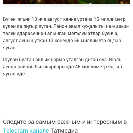
Бүген, ягъни 13 нче август көнне уртача 15 миллиметр
күләмдә яңгыр яуган. Район авыл хуҗалыгы һәм азык-
төлек идарәсеннән алынган мәгълүматлар буенча,
август аеның үткән 13 көнендә 55 миллиметр яңгыр
яуган.
Шулай булгач айлык норма үтәлгән дигән сүз. Июль
аенда районыбыз кырларында 45 миллиметр яңгыр
яуган иде.
Следите за самым важным и интересным в
Telegram-канале
Татмедиа