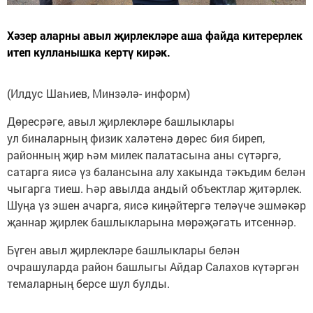
Хәзер аларны авыл җирлекләре аша файда китерерлек
итеп кулланышка кертү кирәк.
(Илдус Шаһиев, Минзәлә- информ)
Дөресрәге, авыл җирлекләре башлыклары
ул биналарның физик халәтенә дөрес бия биреп,
районның җир һәм милек палатасына аны сүтәргә,
сатарга яисә үз балансына алу хакында тәкъдим белән
чыгарга тиеш. Һәр авылда андый объектлар җитәрлек.
Шуңа үз эшен ачарга, яисә киңәйтергә теләүче эшмәкәр
җаннар җирлек башлыкларына мөрәҗәгать итсеннәр.
Бүген авыл җирлекләре башлыклары белән
очрашуларда район башлыгы Айдар Салахов күтәргән
темаларның берсе шул булды.