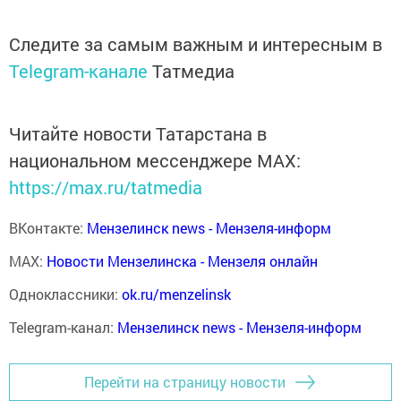
Следите за самым важным и интересным в
Telegram-канале
Татмедиа
Читайте новости Татарстана в
национальном мессенджере MАХ:
https://max.ru/tatmedia
ВКонтакте:
Мензелинск news - Мензеля-информ
MAX:
Новости Мензелинска - Мензеля онлайн
Одноклассники:
ok.ru/menzelinsk
Telegram-канал:
Мензелинск news - Мензеля-информ
Перейти на страницу новости