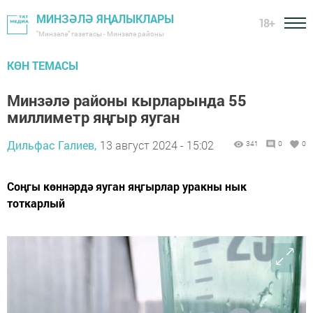
МИНЗӘЛӘ ЯҢАЛЫКЛАРЫ
18+
"Минзәлә" газетасы - Минзәлә районы
КӨН ТЕМАСЫ
Минзәлә районы кырларында 55
миллиметр яңгыр яуган
Дильфас Галиев,
13 август 2024 - 15:02
341
0
0
Соңгы көннәрдә яуган яңгырлар уракны нык
тоткарлый