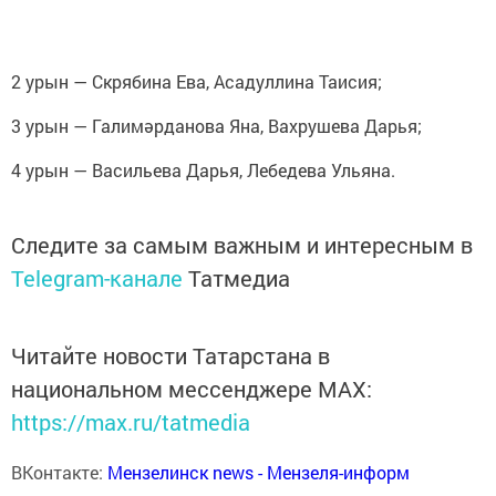
2 урын — Скрябина Ева, Асадуллина Таисия;
3 урын — Галимәрданова Яна, Вахрушева Дарья;
4 урын — Васильева Дарья, Лебедева Ульяна.
Следите за самым важным и интересным в
Telegram-канале
Татмедиа
Читайте новости Татарстана в
национальном мессенджере MАХ:
https://max.ru/tatmedia
ВКонтакте:
Мензелинск news - Мензеля-информ