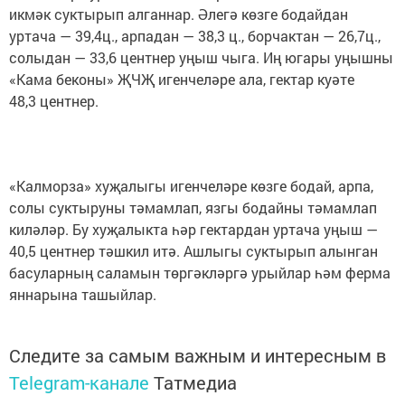
икмәк суктырып алганнар. Әлегә көзге бодайдан
уртача — 39,4ц., арпадан — 38,3 ц., борчактан — 26,7ц.,
солыдан — 33,6 центнер уңыш чыга. Иң югары уңышны
«Кама беконы» ҖЧҖ игенчеләре ала, гектар куәте
48,3 центнер.
«Калморза» хуҗалыгы игенчеләре көзге бодай, арпа,
солы суктыруны тәмамлап, язгы бодайны тәмамлап
киләләр. Бу хуҗалыкта һәр гектардан уртача уңыш —
40,5 центнер тәшкил итә. Ашлыгы суктырып алынган
басуларның саламын төргәкләргә урыйлар һәм ферма
яннарына ташыйлар.
Следите за самым важным и интересным в
Telegram-канале
Татмедиа