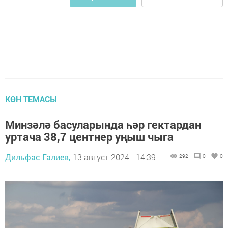
КӨН ТЕМАСЫ
Минзәлә басуларында һәр гектардан
уртача 38,7 центнер уңыш чыга
Дильфас Галиев,
13 август 2024 - 14:39
292
0
0