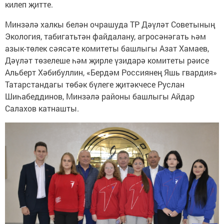
килеп җитте.
Минзәлә халкы белән очрашуда ТР Дәүләт Советының
Экология, табигатьтән файдалану, агросәнәгать һәм
азык-төлек сәясәте комитеты башлыгы Азат Хамаев,
Дәүләт төзелеше һәм җирле үзидарә комитеты рәисе
Альберт Хәбибуллин, «Бердәм Россиянең Яшь гвардия»
Татарстандагы төбәк бүлеге җитәкчесе Руслан
Шиһабеддинов, Минзәлә районы башлыгы Айдар
Салахов катнашты.