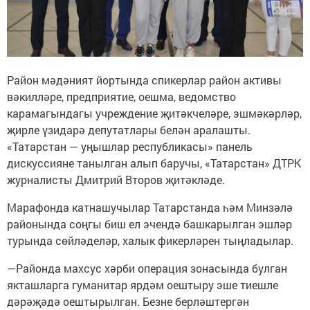
Район мәдәният йортында спикерлар район активы
вәкилләре, предприятие, оешма, ведомство
карамагындагы учреждение җитәкчеләре, эшмәкәрләр,
җирле үзидарә депутатлары белән аралашты.
«Татарстан — уңышлар республикасы» панель
дискуссияне танылган алып баручы, «Татарстан» ДТРК
журналисты Дмитрий Второв җитәкләде.
Марафонда катнашучылар Татарстанда һәм Минзәлә
районында соңгы биш ел эчендә башкарылган эшләр
турында сөйләделәр, халык фикерләрен тыңладылар.
—Районда махсус хәрби операция зонасында булган
якташларга гуманитар ярдәм оештыру эше тиешле
дәрәҗәдә оештырылган. Безне берләштергән