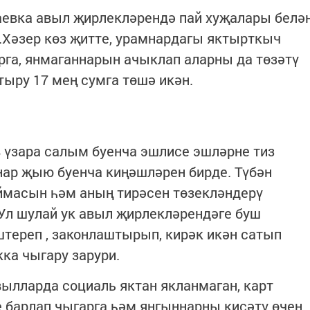
аевка авыл җирлекләрендә пай хуҗалары белә
.Хәзер көз җитте, урамнардагы яктырткыч
га, янмаганнарын ачыклап аларны да төзәтү
ыру 17 мең сумга төшә икән.
 үзара салым буенча эшлисе эшләрне тиз
нар җыю буенча киңәшләрен бирде. Түбән
масын һәм аның тирәсен төзекләндерү
Ул шулай ук авыл җирлекләрендәге буш
тереп , законлаштырып, кирәк икән сатып
кка чыгару зарури.
вылларда социаль яктан якланмаган, карт
 барлап чыгарга һәм янгыннарны кисәтү өчен