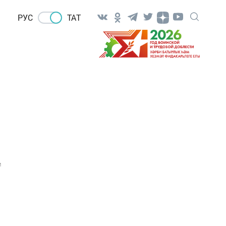
РУС
ТАТ
1