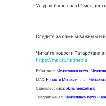
Ул урак башыннан17 мең цент
Следите за самым важным и 
Читайте новости Татарстана 
https://max.ru/tatmedia
ВКонтакте:
Мензелинск news - Мензел
MAX:
Новости Мензелинска - Мензеля 
Одноклассники:
ok.ru/menzelinsk
Telegram-канал:
Мензелинск news - Ме