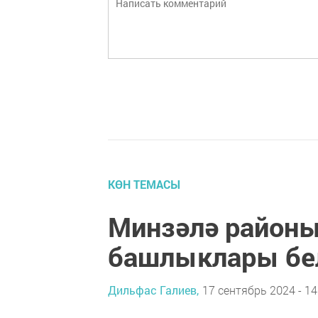
КӨН ТЕМАСЫ
Минзәлә район
башлыклары бел
Дильфас Галиев,
17 сентябрь 2024 - 14