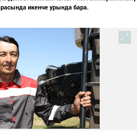
расында икенче урында бара.