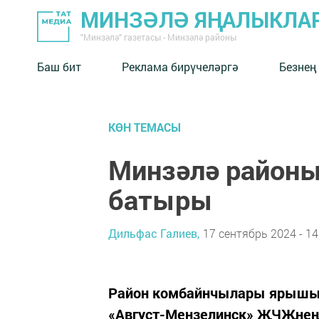
МИНЗӘЛӘ ЯҢАЛЫКЛА
"Минзәлә" газетасы - Минзәлә районы
Баш бит
Реклама бирүчеләргә
Безнең
КӨН ТЕМАСЫ
Минзәлә районы
батыры
Дильфас Галиев,
17 сентябрь 2024 - 14
Район комбайнчылары ярышын
«Август-Мензелинск» ҖЧҖнең