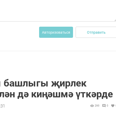
Отправить
Авторизоваться
ы башлыгы җирлек
ән дә киңәшмә үткәрде
:31
293
0