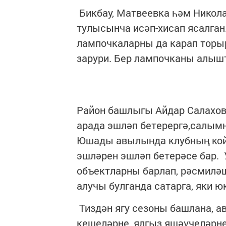
Бикбау, Матвеевка һәм Никол
тулысынча исәп-хисап ясалган
лампочкаларны да карап торыр
зарури. Бер лампочканы алышт
Район башлыгы Айдар Салахов
арада эшләп бетерергә,салым
Юшады авылында клубның кой
эшләрен эшләп бетерәсе бар. 
объектларны барлап, рәсмиләш
алучы булганда сатарга, яки ю
Тиздән ягу сезоны башлана, а
кешеләрне, ялгыз яшәүчеләрне