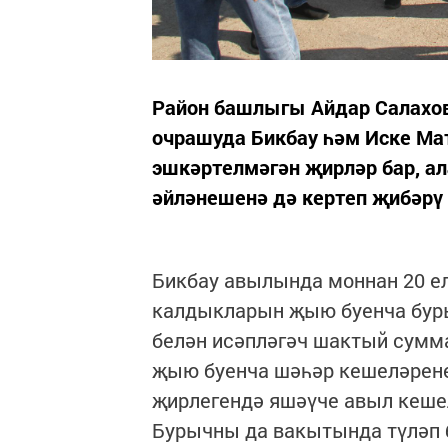
Район башлыгы Айдар Салахо
очрашуда Бикбау һәм Иске Ма
эшкәртелмәгән җирләр бар, а
әйләнешенә дә кертеп җибәрү з
Бикбау авылында моннан 20 е
калдыкларын җыю буенча бур
белән исәпләгәч шактый сумм
җыю буенча шәһәр кешеләренең
җирлегендә яшәүче авыл кеше
Бурычны да вакытында түләп 