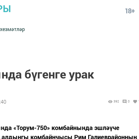
РЫ
18+
 хезмәтләр
нда бүгенге урак
:40
392
0
да «Торум-750» комбайнында эшләүче
 алдынгы комбайнчысы Рим Галиеврайонның