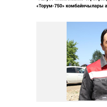
«Торум-750» комбайнчылары а