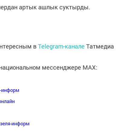
нердан артык ашлык суктырды.
интересным в
Telegram-канале
Татмедиа
в национальном мессенджере MАХ:
я-информ
онлайн
нзеля-информ