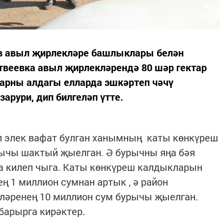
в авыл җирлекләре башлыклары белән
твеевка авыл җирлекләрендә 80 шәр гектар
ларны алдагы елларда эшкәртеп чәчү
арури, дип билгеләп үтте.
л элек вафат булган ханымның каты көнкүреш
ычы шактый җыелган. Ә бурычны яңа бәя
а килеп чыга. Каты көнкүреш калдыкларын
 1 миллион сумнан артык , ә район
ләренең 10 миллион сум бурычы җыелган.
барырга кирәктер.