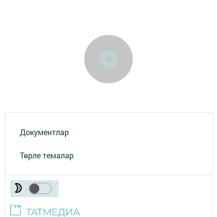
Документлар
Төрле темалар