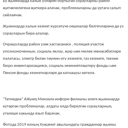
Бу җыеннарда халык үзләрен борчыган сорауларны район
җитәкчелегенә җиткерә алачак, проблемаларны да уртага салып
сөйләячәк.
Җыеннарда халык хезмәт күрсәтүче оешмалар белгечләренә дә үз
сорауларын бирә алалар.
Очрашуларда район үзәк хастаханәсе , полиция участок
уполномоченные, социаль яклау, җир һәм милек мөнәсәбәтләре
палатасы, электр белән тәүмин итү хезмәте, газ хезмәте, техник
бюро инвентаризациясе, социаль иминиятләштерү фонды һәм
Пенсия фонды хезмәткәрләре дә катнашуы көтелә.
“Татмедиа” АҖнең Минзәлә информ филиалы әлеге җыеннарда
күтәргән проблемалар, алдагы елда бирелгән сорауларның
үтәлеше хакында язып барачак.
Фотода 2019 елның Хуҗәмәт авылындагы гражданнар җыены