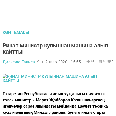
КӨН ТЕМАСЫ
Ринат министр кулыннан машина алып
кайтты
Дильфас Галиев,
9 гыйнвар 2020 - 15:55
691
0
0
Татарстан Республикасы авыл хуҗалыгы һәм азык-
төлек министры Марат Җаббаров Казан шәһәренең
игенчеләр сарае янындагы мәйданда Дәүләт техника
күзәтчелегенең Минзәлә районы бүлеге инспекторы