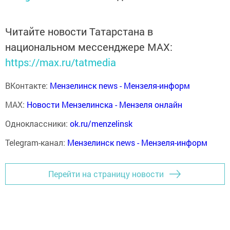
Читайте новости Татарстана в
национальном мессенджере MАХ:
https://max.ru/tatmedia
ВКонтакте:
Мензелинск news - Мензеля-информ
MAX:
Новости Мензелинска - Мензеля онлайн
Одноклассники:
ok.ru/menzelinsk
Telegram-канал:
Мензелинск news - Мензеля-информ
Перейти на страницу новости