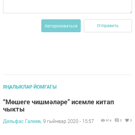
Отправить
Авторизоваться
ЯҢАЛЫКЛАР ЙОМГАГЫ
“Мөшеге чишмәләре” исемле китап
чыкты
Дильфас Галиев,
9 гыйнвар 2020 - 15:57
914
0
0