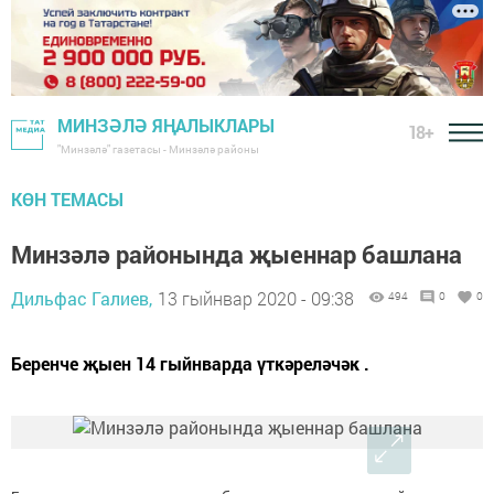
МИНЗӘЛӘ ЯҢАЛЫКЛАРЫ
18+
"Минзәлә" газетасы - Минзәлә районы
КӨН ТЕМАСЫ
Минзәлә районында җыеннар башлана
Дильфас Галиев,
13 гыйнвар 2020 - 09:38
494
0
0
Беренче җыен 14 гыйнварда үткәреләчәк .