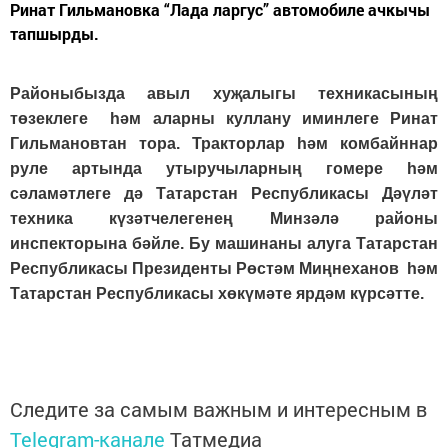
Ринат Гильмановка “Лада ларгус” автомобиле ачкычы
тапшырды.
Районыбызда авыл хуҗалыгы техникасының
төзеклеге һәм аларны куллану иминлеге Ринат
Гильмановтан тора. Тракторлар һәм комбайннар
руле артында утыручыларның гомере һәм
сәламәтлеге дә Татарстан Республикасы Дәүләт
техника күзәтчелегенең Минзәлә районы
инспекторына бәйле. Бу машинаны алуга Татарстан
Республикасы Президенты Рөстәм Миңнеханов һәм
Татарстан Республикасы хөкүмәте ярдәм күрсәтте.
Следите за самым важным и интересным в
Telegram-канале
Татмедиа