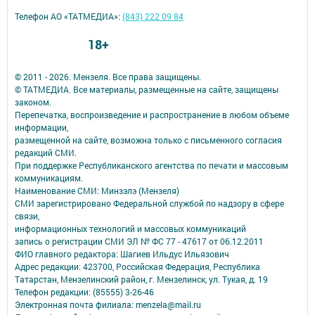
Телефон АО «ТАТМЕДИА»:
(843) 222 09 84
18+
© 2011 - 2026. Мензеля. Все права защищены.
© ТАТМЕДИА. Все материалы, размещенные на сайте, защищены
законом.
Перепечатка, воспроизведение и распространение в любом объеме
информации,
размещенной на сайте, возможна только с письменного согласия
редакций СМИ.
При поддержке Республиканского агентства по печати и массовым
коммуникациям.
Наименование СМИ: Минзэлэ (Мензеля)
СМИ зарегистрировано Федеральной службой по надзору в сфере
связи,
информационных технологий и массовых коммуникаций
запись о регистрации СМИ ЭЛ № ФС 77 - 47617 от 06.12.2011
ФИО главного редактора: Шагиев Ильдус Ильязович
Адрес редакции: 423700, Российская Федерация, Республика
Татарстан, Мензелинский район, г. Мензелинск, ул. Тукая, д. 19
Телефон редакции: (85555) 3-26-46
Электронная почта филиала: menzela@mail.ru