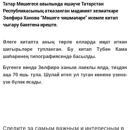
Татар Мөшегесе авылында яшәүче Татарстан
Республикасының атказанган мәдәният хезмәткәре
Зөлфирә Ханова “Мөшеге чишмәләре” исемле китап
чыгару бәхетенә иреште.
Әлеге китапта аның төрле елларда иҗат иткән
шигырьләре тупланган. Бу китап Түбән Кама
шәһәренең типографиясендә басылды.
Бүгенге көндә Зөлфирә ханым лаеклы ялда, тиздән
аңа 70 яшь тула. Шулай итеп ул туган көненә үзенә-
үзе бүләк ясады.
Следите за самым важным и интересным в