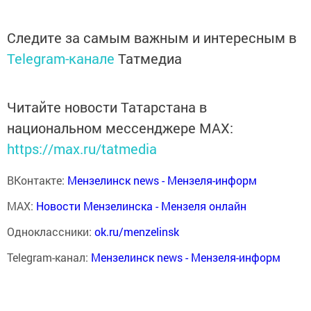
Следите за самым важным и интересным в
Telegram-канале
Татмедиа
Читайте новости Татарстана в
национальном мессенджере MАХ:
https://max.ru/tatmedia
ВКонтакте:
Мензелинск news - Мензеля-информ
MAX:
Новости Мензелинска - Мензеля онлайн
Одноклассники:
ok.ru/menzelinsk
Telegram-канал:
Мензелинск news - Мензеля-информ