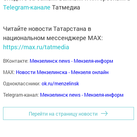
Telegram-канале
Татмедиа
Читайте новости Татарстана в
национальном мессенджере MАХ:
https://max.ru/tatmedia
ВКонтакте:
Мензелинск news - Мензеля-информ
MAX:
Новости Мензелинска - Мензеля онлайн
Одноклассники:
ok.ru/menzelinsk
Telegram-канал:
Мензелинск news - Мензеля-информ
Перейти на страницу новости